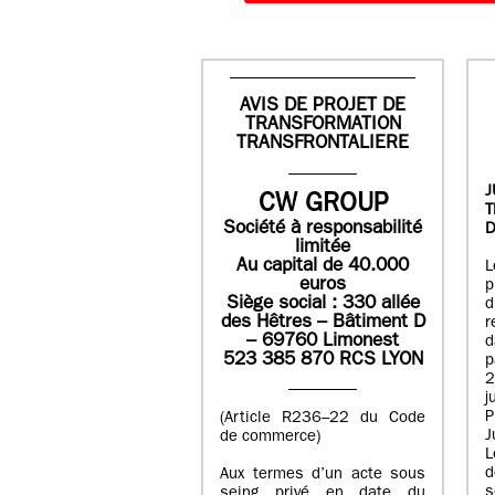
AVIS DE PROJET DE
TRANSFORMATION
TRANSFRONTALIERE
J
CW GROUP
Société à responsabilité
D
limitée
Au capital de 40.000
L
euros
p
Siège social : 330 allée
des Hêtres – Bâtiment D
r
– 69760 Limonest
d
523 385 870 RCS LYON
p
2
j
P
(Article R236–22 du Code
J
de commerce)
L
d
Aux termes d’un acte sous
seing privé en date du