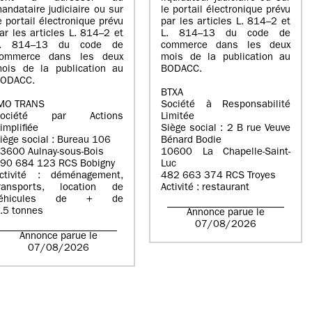
andataire judiciaire ou sur
le portail électronique prévu
e portail électronique prévu
par les articles L. 814–2 et
ar les articles L. 814–2 et
L. 814–13 du code de
L. 814–13 du code de
commerce dans les deux
ommerce dans les deux
mois de la publication au
ois de la publication au
BODACC.
ODACC.
BTXA
MO TRANS
Société à Responsabilité
Société par Actions
Limitée
implifiée
Siège social : 2 B rue Veuve
iège social : Bureau 106
Bénard Bodie
3600 Aulnay-sous-Bois
10600 La Chapelle-Saint-
90 684 123 RCS Bobigny
Luc
ctivité : déménagement,
482 663 374 RCS Troyes
ransports, location de
Activité : restaurant
véhicules de + de
.5 tonnes
Annonce parue le
07/08/2026
Annonce parue le
07/08/2026