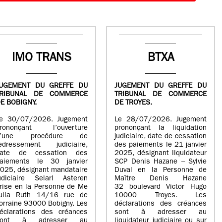
IMO TRANS
BTXA
UGEMENT DU GREFFE DU
JUGEMENT DU GREFFE DU
TRIBUNAL DE COMMERCE
TRIBUNAL DE COMMERCE
E BOBIGNY.
DE TROYES.
e 30/07/2026. Jugement
Le 28/07/2026. Jugement
rononçant l’ouverture
prononçant la liquidation
d’une procédure de
judiciaire, date de cessation
edressement judiciaire,
des paiements le 21 janvier
ate de cessation des
2025, désignant liquidateur
aiements le 30 janvier
SCP Denis Hazane – Sylvie
025, désignant mandataire
Duval en la Personne de
udiciaire Selarl Asteren
Maître Denis Hazane
rise en la Personne de Me
32 boulevard Victor Hugo
ulia Ruth 14/16 rue de
10000 Troyes. Les
orraine 93000 Bobigny. Les
déclarations des créances
éclarations des créances
sont à adresser au
sont à adresser au
liquidateur judiciaire ou sur