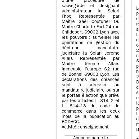
d’une procédure de
sauvegarde et désignant
L
administrateur la Selarl
p
Fhbx Représentée par
Maître Gaël Couturier Ou
r
Maître Charlotte Fort 24 rue
a
Childebert 69002 Lyon avec
les pouvoirs : surveiller les
opérations de gestion du
c
débiteur, mandataire
2
judiciaire la Selarl Jerome
m
Allais Représentée par
S
Maître Jérôme Allais
p
immeuble l’europe 62 rue
de Bonnel 69003 Lyon. Les
déclarations des créances
D
sont à adresser au
d
mandataire judiciaire ou sur
le portail électronique prévu
m
par les articles L. 814–2 et
l
L. 814–13 du code de
p
commerce dans les deux
mois de la publication au
c
BODACC.
m
Activité : enseignement
B
Annonce parue le