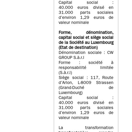
Capital social :
40.000 euros divisé en
31.000 parts sociales
d’environ 1,29 euros de
valeur nominale
Forme, dénomination
,
capital social
et siège social
de la Société au Luxembourg
(Etat d
e destination
)
Dénomination sociale : CW
GROUP S.à.r.l
Forme : société à
responsabilité limitée
(S.à.r.l)
Siège social : 117, Route
d’Arlon, L-8009 Strassen
(Grand-Duché de
Luxembourg)
Capital social :
40.000 euros divisé en
31.000 parts sociales
d’environ 1,29 euros de
valeur nominale
La transformation