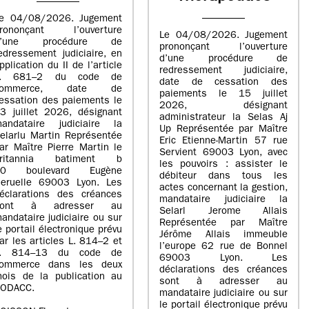
e 04/08/2026. Jugement
rononçant l’ouverture
Le 04/08/2026. Jugement
d’une procédure de
prononçant l’ouverture
edressement judiciaire, en
d’une procédure de
pplication du II de l’article
redressement judiciaire,
L. 681–2 du code de
date de cessation des
commerce, date de
paiements le 15 juillet
essation des paiements le
2026, désignant
3 juillet 2026, désignant
administrateur la Selas Aj
andataire judiciaire la
Up Représentée par Maître
elarlu Martin Représentée
Eric Etienne-Martin 57 rue
ar Maître Pierre Martin le
Servient 69003 Lyon, avec
britannia batiment b
les pouvoirs : assister le
20 boulevard Eugène
débiteur dans tous les
eruelle 69003 Lyon. Les
actes concernant la gestion,
éclarations des créances
mandataire judiciaire la
sont à adresser au
Selarl Jerome Allais
andataire judiciaire ou sur
Représentée par Maître
e portail électronique prévu
Jérôme Allais immeuble
ar les articles L. 814–2 et
l’europe 62 rue de Bonnel
L. 814–13 du code de
69003 Lyon. Les
ommerce dans les deux
déclarations des créances
ois de la publication au
sont à adresser au
ODACC.
mandataire judiciaire ou sur
le portail électronique prévu