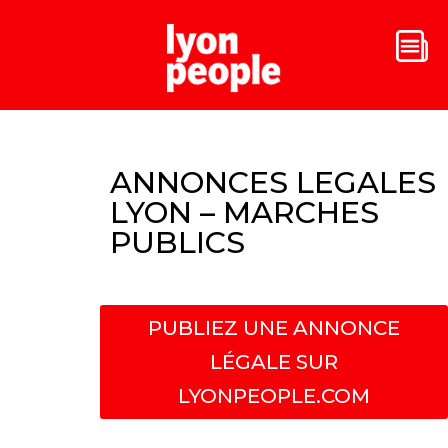
ANNONCES LEGALES
LYON – MARCHES
PUBLICS
PUBLIEZ UNE ANNONCE
LÉGALE SUR
LYONPEOPLE.COM