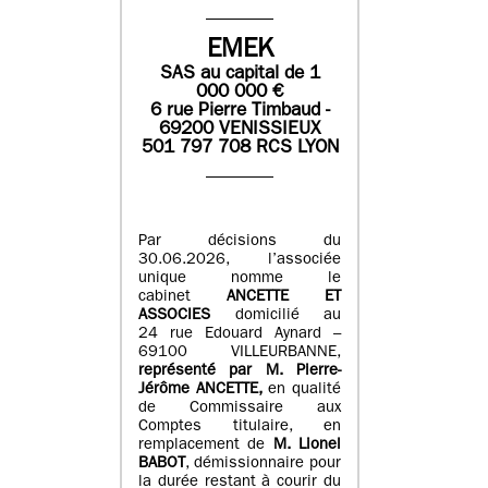
EMEK
SAS
au capital de
1
0
00 000
€
6 rue Pierre Timbaud -
69200 VENISSIEUX
501 797 708 RCS LYON
Par décisions du
30.06.2026, l’associée
unique nomme le
cabinet
ANCETTE ET
ASSOCIES
domicilié au
24 rue Edouard Aynard –
69100 VILLEURBANNE,
r
eprésenté par M
.
Pierre
-
Jérôme ANCETTE,
en qualité
de Commissaire aux
Comptes titulaire, en
remplacement de
M
.
Lionel
BABOT
, démissionnaire pour
la durée restant à courir du