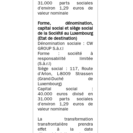
31.000 parts sociales
d’environ 1,29 euros de
valeur nominale
Forme, dénomination
,
capital social
et siège social
de la Société au Luxembourg
(Etat d
e destination
)
Dénomination sociale : CW
GROUP S.à.r.l
Forme : société à
responsabilité limitée
(S.à.r.l)
Siège social : 117, Route
d’Arlon, L-8009 Strassen
(Grand-Duché de
Luxembourg)
Capital social :
40.000 euros divisé en
31.000 parts sociales
d’environ 1,29 euros de
valeur nominale
La transformation
transfrontalière prendra
effet à la date