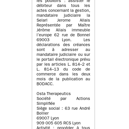
les pouvoirs : assister le
débiteur dans tous les
actes concernant la gestion,
mandataire judiciaire la
Selarl Jerome Allais
Représentée par Maître
Jérôme Allais immeuble
l’europe 62 rue de Bonnel
69003 Lyon. Les
déclarations des créances
sont à adresser au
mandataire judiciaire ou sur
le portail électronique prévu
par les articles L. 814–2 et
L. 814–13 du code de
commerce dans les deux
mois de la publication au
BODACC.
Osta Therapeutics
Société par Actions
Simplifiée
Siège social : 63 rue André
Bollier
69007 Lyon
909 005 605 RCS Lyon
Activité : procéder à tous