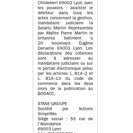
Childebert 69002 Lyon, avec
les pouvoirs : assister le
débiteur dans tous les
actes concernant la gestion,
mandataire judiciaire la
Selarlu Martin Représentée
par Maître Pierre Martin le
britannia batiment b
20 boulevard Eugène
Deruelle 69003 Lyon. Les
déclarations des créances
sont à adresser au
mandataire judiciaire ou sur
le portail électronique prévu
par les articles L. 814–2 et
L. 814–13 du code de
commerce dans les deux
mois de la publication au
BODACC.
STANE GROUPE
Société par Actions
Simplifiée
Siège social : 59 rue de
l’Abondance
69003 Lyon