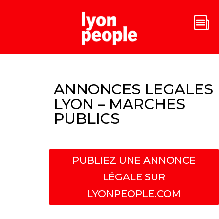
ANNONCES LEGALES
LYON – MARCHES
PUBLICS
PUBLIEZ UNE ANNONCE
LÉGALE SUR
LYONPEOPLE.COM