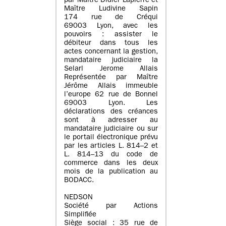
par Maître Didier Lapierre et
Maître Ludivine Sapin
174 rue de Créqui
69003 Lyon, avec les
pouvoirs : assister le
débiteur dans tous les
actes concernant la gestion,
mandataire judiciaire la
Selarl Jerome Allais
Représentée par Maître
Jérôme Allais immeuble
l’europe 62 rue de Bonnel
69003 Lyon. Les
déclarations des créances
sont à adresser au
mandataire judiciaire ou sur
le portail électronique prévu
par les articles L. 814–2 et
L. 814–13 du code de
commerce dans les deux
mois de la publication au
BODACC.
NEDSON
Société par Actions
Simplifiée
Siège social : 35 rue de