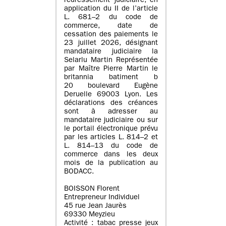
redressement judiciaire, en
application du II de l’article
L. 681–2 du code de
commerce, date de
cessation des paiements le
23 juillet 2026, désignant
mandataire judiciaire la
Selarlu Martin Représentée
par Maître Pierre Martin le
britannia batiment b
20 boulevard Eugène
Deruelle 69003 Lyon. Les
déclarations des créances
sont à adresser au
mandataire judiciaire ou sur
le portail électronique prévu
par les articles L. 814–2 et
L. 814–13 du code de
commerce dans les deux
mois de la publication au
BODACC.
BOISSON Florent
Entrepreneur Individuel
45 rue Jean Jaurès
69330 Meyzieu
Activité : tabac presse jeux