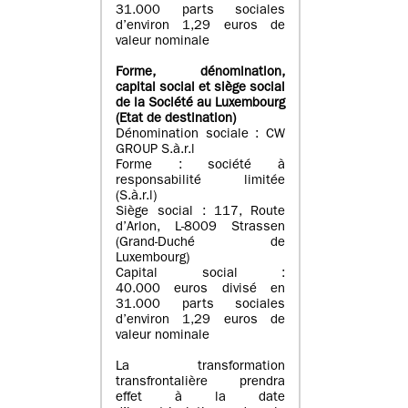
31.000 parts sociales
d’environ 1,29 euros de
valeur nominale
Forme, dénomination
,
capital social
et siège social
de la Société au Luxembourg
(Etat d
e destination
)
Dénomination sociale : CW
GROUP S.à.r.l
Forme : société à
responsabilité limitée
(S.à.r.l)
Siège social : 117, Route
d’Arlon, L-8009 Strassen
(Grand-Duché de
Luxembourg)
Capital social :
40.000 euros divisé en
31.000 parts sociales
d’environ 1,29 euros de
valeur nominale
La transformation
transfrontalière prendra
effet à la date