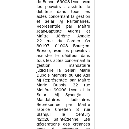
de Bonnel 69003 Lyon, avec
les pouvoirs : assister le
débiteur dans tous les
actes concernant la gestion
et Selarl Aj Partenaires,
Représentée par Maître
Jean-Baptiste Audras et
Maître Jérôme Abadie
22 rue du Cordier Cs
30107 01003 Bourg-en-
Bresse, avec les pouvoirs :
assister le débiteur dans
tous les actes concernant la
gestion, mandataire
judiciaire la Selarl Marie
Dubois Membre du Gie Adn
Mj Représentée par Maître
Marie Dubois 32 rue
Molière 69006 Lyon et la
Selarl Mj Synergie –
Mandataires Judiciaires
Représentée par Maître
Fabrice Chretien 8 rue
Blanqui le Century
42026 Saint-Étienne. Les
déclarations des créances