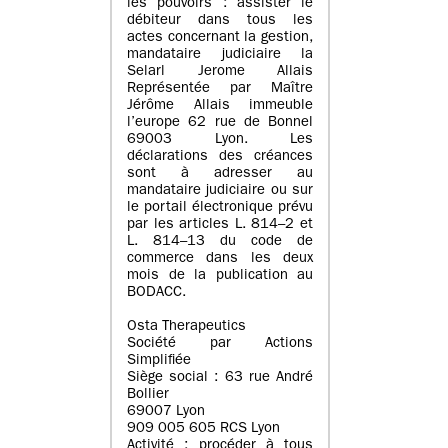
les pouvoirs : assister le
débiteur dans tous les
actes concernant la gestion,
mandataire judiciaire la
Selarl Jerome Allais
Représentée par Maître
Jérôme Allais immeuble
l’europe 62 rue de Bonnel
69003 Lyon. Les
déclarations des créances
sont à adresser au
mandataire judiciaire ou sur
le portail électronique prévu
par les articles L. 814–2 et
L. 814–13 du code de
commerce dans les deux
mois de la publication au
BODACC.
Osta Therapeutics
Société par Actions
Simplifiée
Siège social : 63 rue André
Bollier
69007 Lyon
909 005 605 RCS Lyon
Activité : procéder à tous