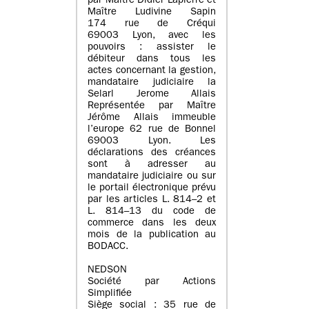
par Maître Didier Lapierre et
Maître Ludivine Sapin
174 rue de Créqui
69003 Lyon, avec les
pouvoirs : assister le
débiteur dans tous les
actes concernant la gestion,
mandataire judiciaire la
Selarl Jerome Allais
Représentée par Maître
Jérôme Allais immeuble
l’europe 62 rue de Bonnel
69003 Lyon. Les
déclarations des créances
sont à adresser au
mandataire judiciaire ou sur
le portail électronique prévu
par les articles L. 814–2 et
L. 814–13 du code de
commerce dans les deux
mois de la publication au
BODACC.
NEDSON
Société par Actions
Simplifiée
Siège social : 35 rue de