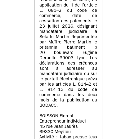
redressement judiciaire, en
application du II de l’article
L. 681–2 du code de
commerce, date de
cessation des paiements le
23 juillet 2026, désignant
mandataire judiciaire la
Selarlu Martin Représentée
par Maître Pierre Martin le
britannia batiment b
20 boulevard Eugène
Deruelle 69003 Lyon. Les
déclarations des créances
sont à adresser au
mandataire judiciaire ou sur
le portail électronique prévu
par les articles L. 814–2 et
L. 814–13 du code de
commerce dans les deux
mois de la publication au
BODACC.
BOISSON Florent
Entrepreneur Individuel
45 rue Jean Jaurès
69330 Meyzieu
Activité : tabac presse jeux