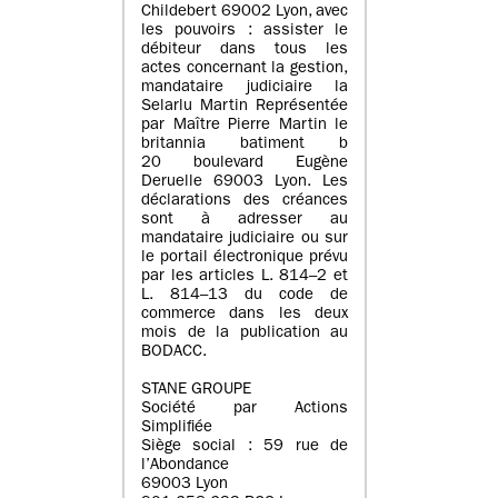
Childebert 69002 Lyon, avec
les pouvoirs : assister le
débiteur dans tous les
actes concernant la gestion,
mandataire judiciaire la
Selarlu Martin Représentée
par Maître Pierre Martin le
britannia batiment b
20 boulevard Eugène
Deruelle 69003 Lyon. Les
déclarations des créances
sont à adresser au
mandataire judiciaire ou sur
le portail électronique prévu
par les articles L. 814–2 et
L. 814–13 du code de
commerce dans les deux
mois de la publication au
BODACC.
STANE GROUPE
Société par Actions
Simplifiée
Siège social : 59 rue de
l’Abondance
69003 Lyon