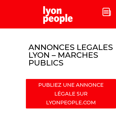
ANNONCES LEGALES
LYON – MARCHES
PUBLICS
PUBLIEZ UNE ANNONCE
LÉGALE SUR
LYONPEOPLE.COM