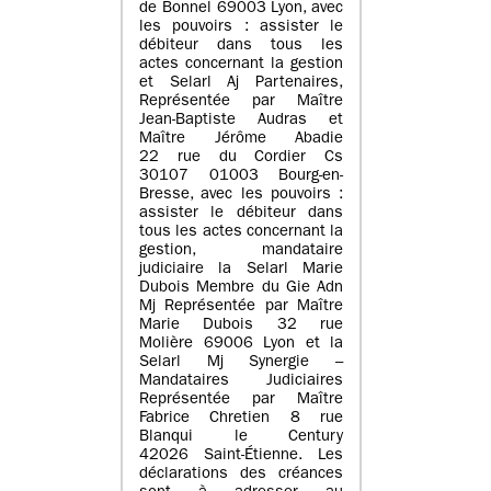
de Bonnel 69003 Lyon, avec
les pouvoirs : assister le
débiteur dans tous les
actes concernant la gestion
et Selarl Aj Partenaires,
Représentée par Maître
Jean-Baptiste Audras et
Maître Jérôme Abadie
22 rue du Cordier Cs
30107 01003 Bourg-en-
Bresse, avec les pouvoirs :
assister le débiteur dans
tous les actes concernant la
gestion, mandataire
judiciaire la Selarl Marie
Dubois Membre du Gie Adn
Mj Représentée par Maître
Marie Dubois 32 rue
Molière 69006 Lyon et la
Selarl Mj Synergie –
Mandataires Judiciaires
Représentée par Maître
Fabrice Chretien 8 rue
Blanqui le Century
42026 Saint-Étienne. Les
déclarations des créances