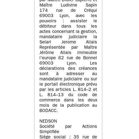
par Maître Didier Lapierre et
Maître Ludivine Sapin
174 rue de Créqui
69003 Lyon, avec les
pouvoirs : assister le
débiteur dans tous les
actes concernant la gestion,
mandataire judiciaire la
Selarl Jerome Allais
Représentée par Maître
Jérôme Allais immeuble
l’europe 62 rue de Bonnel
69003 Lyon. Les
déclarations des créances
sont à adresser au
mandataire judiciaire ou sur
le portail électronique prévu
par les articles L. 814–2 et
L. 814–13 du code de
commerce dans les deux
mois de la publication au
BODACC.
NEDSON
Société par Actions
Simplifiée
Siège social : 35 rue de