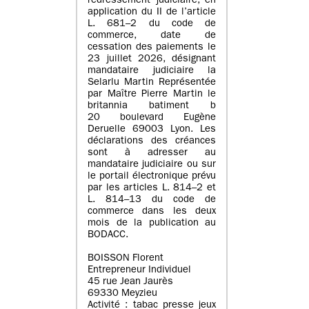
redressement judiciaire, en
application du II de l’article
L. 681–2 du code de
commerce, date de
cessation des paiements le
23 juillet 2026, désignant
mandataire judiciaire la
Selarlu Martin Représentée
par Maître Pierre Martin le
britannia batiment b
20 boulevard Eugène
Deruelle 69003 Lyon. Les
déclarations des créances
sont à adresser au
mandataire judiciaire ou sur
le portail électronique prévu
par les articles L. 814–2 et
L. 814–13 du code de
commerce dans les deux
mois de la publication au
BODACC.
BOISSON Florent
Entrepreneur Individuel
45 rue Jean Jaurès
69330 Meyzieu
Activité : tabac presse jeux