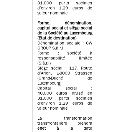
31.000 parts sociales
d’environ 1,29 euros de
valeur nominale
Forme, dénomination
,
capital social
et siège social
de la Société au Luxembourg
(Etat d
e destination
)
Dénomination sociale : CW
GROUP S.à.r.l
Forme : société à
responsabilité limitée
(S.à.r.l)
Siège social : 117, Route
d’Arlon, L-8009 Strassen
(Grand-Duché de
Luxembourg)
Capital social :
40.000 euros divisé en
31.000 parts sociales
d’environ 1,29 euros de
valeur nominale
La transformation
transfrontalière prendra
effet à la date