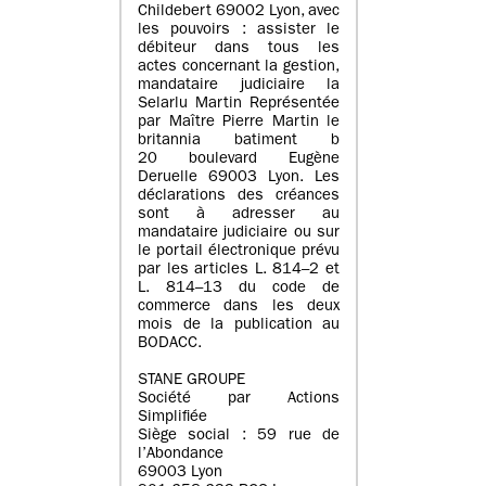
Childebert 69002 Lyon, avec
les pouvoirs : assister le
débiteur dans tous les
actes concernant la gestion,
mandataire judiciaire la
Selarlu Martin Représentée
par Maître Pierre Martin le
britannia batiment b
20 boulevard Eugène
Deruelle 69003 Lyon. Les
déclarations des créances
sont à adresser au
mandataire judiciaire ou sur
le portail électronique prévu
par les articles L. 814–2 et
L. 814–13 du code de
commerce dans les deux
mois de la publication au
BODACC.
STANE GROUPE
Société par Actions
Simplifiée
Siège social : 59 rue de
l’Abondance
69003 Lyon