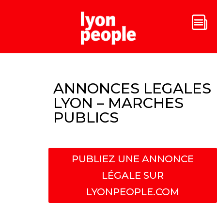
ANNONCES LEGALES
LYON – MARCHES
PUBLICS
PUBLIEZ UNE ANNONCE
LÉGALE SUR
LYONPEOPLE.COM