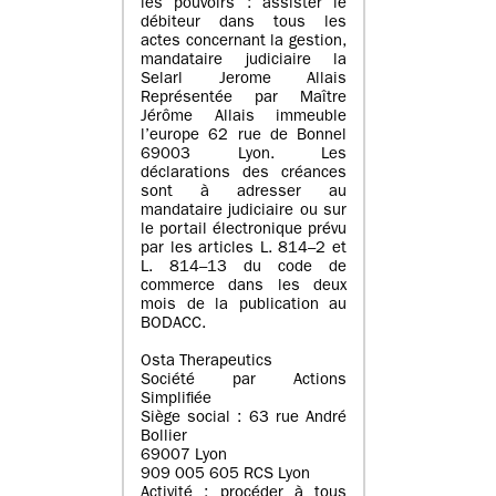
les pouvoirs : assister le
débiteur dans tous les
actes concernant la gestion,
mandataire judiciaire la
Selarl Jerome Allais
Représentée par Maître
Jérôme Allais immeuble
l’europe 62 rue de Bonnel
69003 Lyon. Les
déclarations des créances
sont à adresser au
mandataire judiciaire ou sur
le portail électronique prévu
par les articles L. 814–2 et
L. 814–13 du code de
commerce dans les deux
mois de la publication au
BODACC.
Osta Therapeutics
Société par Actions
Simplifiée
Siège social : 63 rue André
Bollier
69007 Lyon
909 005 605 RCS Lyon
Activité : procéder à tous