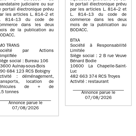
andataire judiciaire ou sur
le portail électronique prévu
e portail électronique prévu
par les articles L. 814–2 et
ar les articles L. 814–2 et
L. 814–13 du code de
L. 814–13 du code de
commerce dans les deux
ommerce dans les deux
mois de la publication au
ois de la publication au
BODACC.
ODACC.
BTXA
MO TRANS
Société à Responsabilité
Société par Actions
Limitée
implifiée
Siège social : 2 B rue Veuve
iège social : Bureau 106
Bénard Bodie
3600 Aulnay-sous-Bois
10600 La Chapelle-Saint-
90 684 123 RCS Bobigny
Luc
ctivité : déménagement,
482 663 374 RCS Troyes
ransports, location de
Activité : restaurant
véhicules de + de
.5 tonnes
Annonce parue le
07/08/2026
Annonce parue le
07/08/2026