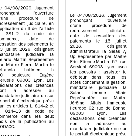
e 04/08/2026. Jugement
rononçant l’ouverture
Le 04/08/2026. Jugement
d’une procédure de
prononçant l’ouverture
edressement judiciaire, en
d’une procédure de
pplication du II de l’article
redressement judiciaire,
L. 681–2 du code de
date de cessation des
commerce, date de
paiements le 15 juillet
essation des paiements le
2026, désignant
3 juillet 2026, désignant
administrateur la Selas Aj
andataire judiciaire la
Up Représentée par Maître
elarlu Martin Représentée
Eric Etienne-Martin 57 rue
ar Maître Pierre Martin le
Servient 69003 Lyon, avec
britannia batiment b
les pouvoirs : assister le
20 boulevard Eugène
débiteur dans tous les
eruelle 69003 Lyon. Les
actes concernant la gestion,
éclarations des créances
mandataire judiciaire la
sont à adresser au
Selarl Jerome Allais
andataire judiciaire ou sur
Représentée par Maître
e portail électronique prévu
Jérôme Allais immeuble
ar les articles L. 814–2 et
l’europe 62 rue de Bonnel
L. 814–13 du code de
69003 Lyon. Les
ommerce dans les deux
déclarations des créances
ois de la publication au
sont à adresser au
ODACC.
mandataire judiciaire ou sur
le portail électronique prévu