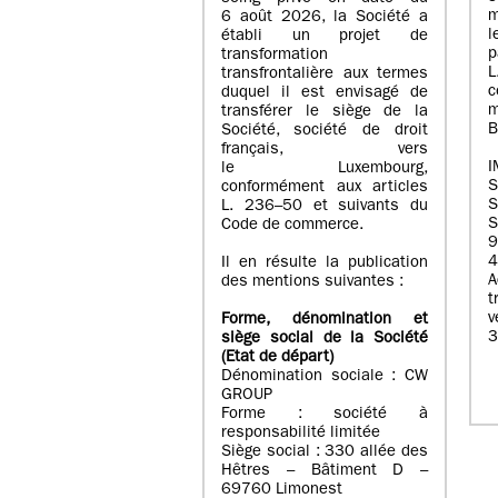
m
6 août 2026, la Société a
l
établi un projet de
p
transformation
transfrontalière aux termes
c
duquel il est envisagé de
m
transférer le siège de la
B
Société, société de droit
français, vers
I
le Luxembourg,
conformément aux articles
S
L. 236–50 et suivants du
S
Code de commerce.
9
4
Il en résulte la publication
A
des mentions suivantes :
t
Forme, dénomination et
3
siège social de la Société
(Etat
de départ
)
Dénomination sociale : CW
GROUP
Forme : société à
responsabilité limitée
Siège social : 330 allée des
Hêtres – Bâtiment D –
69760 Limonest