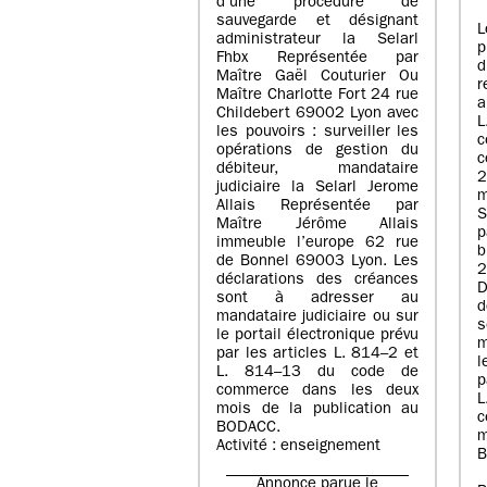
d’une procédure de
sauvegarde et désignant
L
administrateur la Selarl
p
Fhbx Représentée par
Maître Gaël Couturier Ou
r
Maître Charlotte Fort 24 rue
a
Childebert 69002 Lyon avec
les pouvoirs : surveiller les
opérations de gestion du
c
débiteur, mandataire
2
judiciaire la Selarl Jerome
m
Allais Représentée par
S
Maître Jérôme Allais
p
immeuble l’europe 62 rue
de Bonnel 69003 Lyon. Les
déclarations des créances
D
sont à adresser au
d
mandataire judiciaire ou sur
le portail électronique prévu
m
par les articles L. 814–2 et
l
L. 814–13 du code de
p
commerce dans les deux
mois de la publication au
c
BODACC.
m
Activité : enseignement
B
Annonce parue le