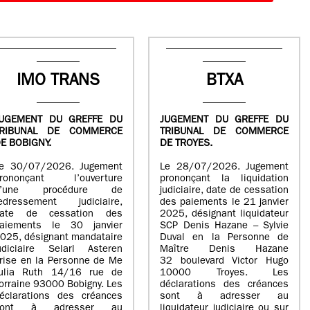
IMO TRANS
BTXA
UGEMENT DU GREFFE DU
JUGEMENT DU GREFFE DU
TRIBUNAL DE COMMERCE
TRIBUNAL DE COMMERCE
E BOBIGNY.
DE TROYES.
e 30/07/2026. Jugement
Le 28/07/2026. Jugement
rononçant l’ouverture
prononçant la liquidation
d’une procédure de
judiciaire, date de cessation
edressement judiciaire,
des paiements le 21 janvier
ate de cessation des
2025, désignant liquidateur
aiements le 30 janvier
SCP Denis Hazane – Sylvie
025, désignant mandataire
Duval en la Personne de
udiciaire Selarl Asteren
Maître Denis Hazane
rise en la Personne de Me
32 boulevard Victor Hugo
ulia Ruth 14/16 rue de
10000 Troyes. Les
orraine 93000 Bobigny. Les
déclarations des créances
éclarations des créances
sont à adresser au
sont à adresser au
liquidateur judiciaire ou sur