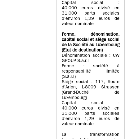
Capital social :
40.000 euros divisé en
31.000 parts sociales
d’environ 1,29 euros de
valeur nominale
Forme, dénomination
,
capital social
et siège social
de la Société au Luxembourg
(Etat d
e destination
)
Dénomination sociale : CW
GROUP S.à.r.l
Forme : société à
responsabilité limitée
(S.à.r.l)
Siège social : 117, Route
d’Arlon, L-8009 Strassen
(Grand-Duché de
Luxembourg)
Capital social :
40.000 euros divisé en
31.000 parts sociales
d’environ 1,29 euros de
valeur nominale
La transformation