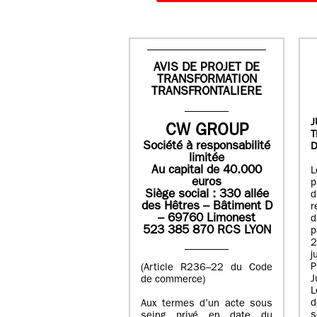
AVIS DE PROJET DE
TRANSFORMATION
TRANSFRONTALIERE
J
CW GROUP
Société à responsabilité
D
limitée
Au capital de 40.000
L
euros
p
Siège social : 330 allée
des Hêtres – Bâtiment D
r
– 69760 Limonest
d
523 385 870 RCS LYON
p
2
j
P
(Article R236–22 du Code
J
de commerce)
L
d
Aux termes d’un acte sous
seing privé en date du