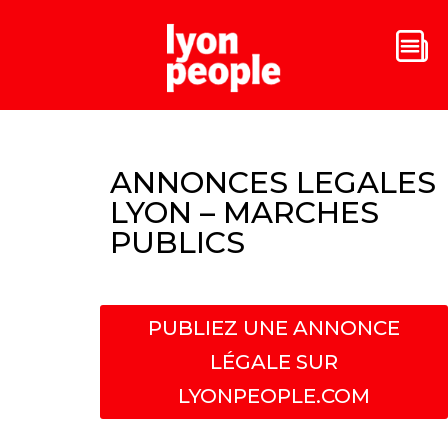
ANNONCES LEGALES
LYON – MARCHES
PUBLICS
PUBLIEZ UNE ANNONCE
LÉGALE SUR
LYONPEOPLE.COM