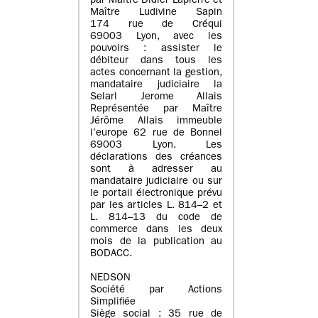
par Maître Didier Lapierre et
Maître Ludivine Sapin
174 rue de Créqui
69003 Lyon, avec les
pouvoirs : assister le
débiteur dans tous les
actes concernant la gestion,
mandataire judiciaire la
Selarl Jerome Allais
Représentée par Maître
Jérôme Allais immeuble
l’europe 62 rue de Bonnel
69003 Lyon. Les
déclarations des créances
sont à adresser au
mandataire judiciaire ou sur
le portail électronique prévu
par les articles L. 814–2 et
L. 814–13 du code de
commerce dans les deux
mois de la publication au
BODACC.
NEDSON
Société par Actions
Simplifiée
Siège social : 35 rue de