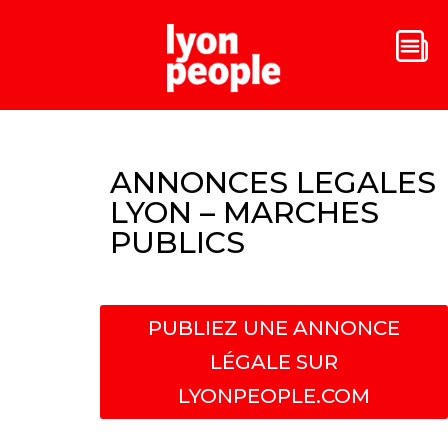
ANNONCES LEGALES
LYON – MARCHES
PUBLICS
PUBLIEZ UNE ANNONCE
LÉGALE SUR
LYONPEOPLE.COM