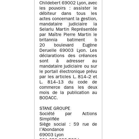
Childebert 69002 Lyon, avec
les pouvoirs : assister le
débiteur dans tous les
actes concernant la gestion,
mandataire judiciaire la
Selarlu Martin Représentée
par Maître Pierre Martin le
britannia batiment b
20 boulevard Eugène
Deruelle 69003 Lyon. Les
déclarations des créances
sont à adresser au
mandataire judiciaire ou sur
le portail électronique prévu
par les articles L. 814–2 et
L. 814–13 du code de
commerce dans les deux
mois de la publication au
BODACC.
STANE GROUPE
Société par Actions
Simplifiée
Siège social : 59 rue de
l’Abondance
69003 Lyon