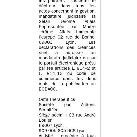
les pouvoirs : assister le
débiteur dans tous les
actes concernant la gestion,
mandataire judiciaire la
Selarl Jerome Allais
Représentée par Maître
Jérôme Allais immeuble
l’europe 62 rue de Bonnel
69003 Lyon. Les
déclarations des créances
sont à adresser au
mandataire judiciaire ou sur
le portail électronique prévu
par les articles L. 814–2 et
L. 814–13 du code de
commerce dans les deux
mois de la publication au
BODACC.
Osta Therapeutics
Société par Actions
Simplifiée
Siège social : 63 rue André
Bollier
69007 Lyon
909 005 605 RCS Lyon
Activité : procéder à tous