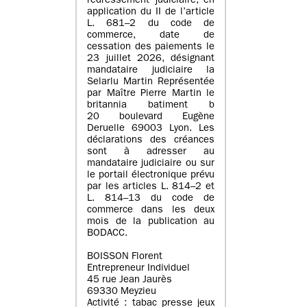
redressement judiciaire, en
application du II de l’article
L. 681–2 du code de
commerce, date de
cessation des paiements le
23 juillet 2026, désignant
mandataire judiciaire la
Selarlu Martin Représentée
par Maître Pierre Martin le
britannia batiment b
20 boulevard Eugène
Deruelle 69003 Lyon. Les
déclarations des créances
sont à adresser au
mandataire judiciaire ou sur
le portail électronique prévu
par les articles L. 814–2 et
L. 814–13 du code de
commerce dans les deux
mois de la publication au
BODACC.
BOISSON Florent
Entrepreneur Individuel
45 rue Jean Jaurès
69330 Meyzieu
Activité : tabac presse jeux