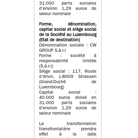
31.000 parts sociales
d’environ 1,29 euros de
valeur nominale
Forme, dénomination
,
capital social
et siège social
de la Société au Luxembourg
(Etat d
e destination
)
Dénomination sociale : CW
GROUP S.à.r.l
Forme : société à
responsabilité limitée
(S.à.r.l)
Siège social : 117, Route
d’Arlon, L-8009 Strassen
(Grand-Duché de
Luxembourg)
Capital social :
40.000 euros divisé en
31.000 parts sociales
d’environ 1,29 euros de
valeur nominale
La transformation
transfrontalière prendra
effet à la date