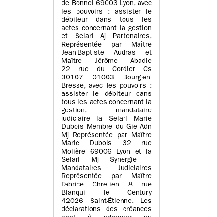
de Bonnel 69003 Lyon, avec
les pouvoirs : assister le
débiteur dans tous les
actes concernant la gestion
et Selarl Aj Partenaires,
Représentée par Maître
Jean-Baptiste Audras et
Maître Jérôme Abadie
22 rue du Cordier Cs
30107 01003 Bourg-en-
Bresse, avec les pouvoirs :
assister le débiteur dans
tous les actes concernant la
gestion, mandataire
judiciaire la Selarl Marie
Dubois Membre du Gie Adn
Mj Représentée par Maître
Marie Dubois 32 rue
Molière 69006 Lyon et la
Selarl Mj Synergie –
Mandataires Judiciaires
Représentée par Maître
Fabrice Chretien 8 rue
Blanqui le Century
42026 Saint-Étienne. Les
déclarations des créances