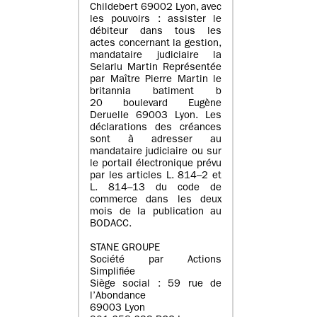
Childebert 69002 Lyon, avec
les pouvoirs : assister le
débiteur dans tous les
actes concernant la gestion,
mandataire judiciaire la
Selarlu Martin Représentée
par Maître Pierre Martin le
britannia batiment b
20 boulevard Eugène
Deruelle 69003 Lyon. Les
déclarations des créances
sont à adresser au
mandataire judiciaire ou sur
le portail électronique prévu
par les articles L. 814–2 et
L. 814–13 du code de
commerce dans les deux
mois de la publication au
BODACC.
STANE GROUPE
Société par Actions
Simplifiée
Siège social : 59 rue de
l’Abondance
69003 Lyon