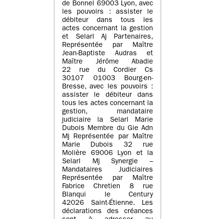
de Bonnel 69003 Lyon, avec
les pouvoirs : assister le
débiteur dans tous les
actes concernant la gestion
et Selarl Aj Partenaires,
Représentée par Maître
Jean-Baptiste Audras et
Maître Jérôme Abadie
22 rue du Cordier Cs
30107 01003 Bourg-en-
Bresse, avec les pouvoirs :
assister le débiteur dans
tous les actes concernant la
gestion, mandataire
judiciaire la Selarl Marie
Dubois Membre du Gie Adn
Mj Représentée par Maître
Marie Dubois 32 rue
Molière 69006 Lyon et la
Selarl Mj Synergie –
Mandataires Judiciaires
Représentée par Maître
Fabrice Chretien 8 rue
Blanqui le Century
42026 Saint-Étienne. Les
déclarations des créances