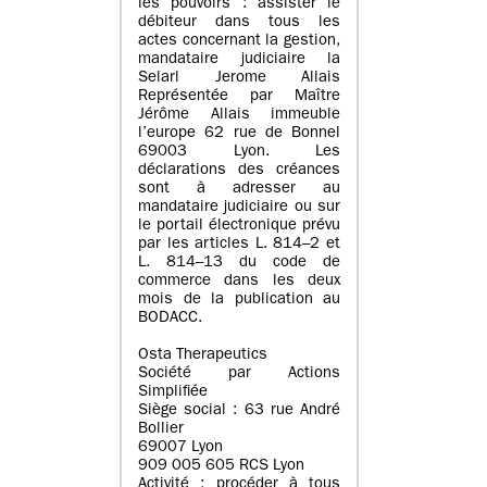
les pouvoirs : assister le
débiteur dans tous les
actes concernant la gestion,
mandataire judiciaire la
Selarl Jerome Allais
Représentée par Maître
Jérôme Allais immeuble
l’europe 62 rue de Bonnel
69003 Lyon. Les
déclarations des créances
sont à adresser au
mandataire judiciaire ou sur
le portail électronique prévu
par les articles L. 814–2 et
L. 814–13 du code de
commerce dans les deux
mois de la publication au
BODACC.
Osta Therapeutics
Société par Actions
Simplifiée
Siège social : 63 rue André
Bollier
69007 Lyon
909 005 605 RCS Lyon
Activité : procéder à tous