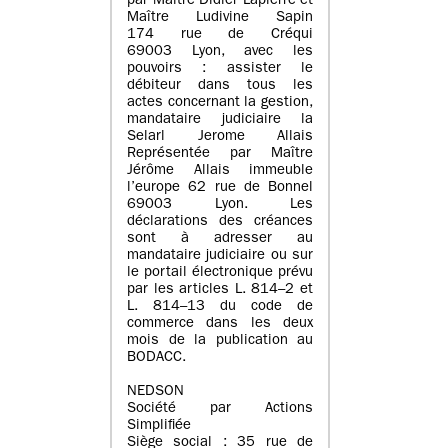
par Maître Didier Lapierre et
Maître Ludivine Sapin
174 rue de Créqui
69003 Lyon, avec les
pouvoirs : assister le
débiteur dans tous les
actes concernant la gestion,
mandataire judiciaire la
Selarl Jerome Allais
Représentée par Maître
Jérôme Allais immeuble
l’europe 62 rue de Bonnel
69003 Lyon. Les
déclarations des créances
sont à adresser au
mandataire judiciaire ou sur
le portail électronique prévu
par les articles L. 814–2 et
L. 814–13 du code de
commerce dans les deux
mois de la publication au
BODACC.
NEDSON
Société par Actions
Simplifiée
Siège social : 35 rue de