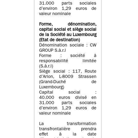
31.000 parts sociales
d’environ 1,29 euros de
valeur nominale
Forme, dénomination
,
capital social
et siège social
de la Société au Luxembourg
(Etat d
e destination
)
Dénomination sociale : CW
GROUP S.à.r.l
Forme : société à
responsabilité limitée
(S.à.r.l)
Siège social : 117, Route
d’Arlon, L-8009 Strassen
(Grand-Duché de
Luxembourg)
Capital social :
40.000 euros divisé en
31.000 parts sociales
d’environ 1,29 euros de
valeur nominale
La transformation
transfrontalière prendra
effet à la date