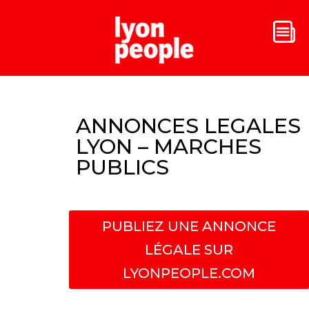
ANNONCES LEGALES
LYON – MARCHES
PUBLICS
PUBLIEZ UNE ANNONCE
LÉGALE SUR
LYONPEOPLE.COM