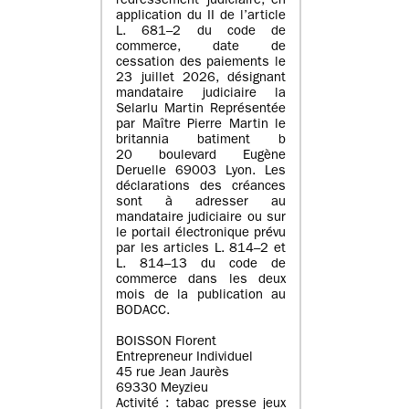
redressement judiciaire, en
application du II de l’article
L. 681–2 du code de
commerce, date de
cessation des paiements le
23 juillet 2026, désignant
mandataire judiciaire la
Selarlu Martin Représentée
par Maître Pierre Martin le
britannia batiment b
20 boulevard Eugène
Deruelle 69003 Lyon. Les
déclarations des créances
sont à adresser au
mandataire judiciaire ou sur
le portail électronique prévu
par les articles L. 814–2 et
L. 814–13 du code de
commerce dans les deux
mois de la publication au
BODACC.
BOISSON Florent
Entrepreneur Individuel
45 rue Jean Jaurès
69330 Meyzieu
Activité : tabac presse jeux