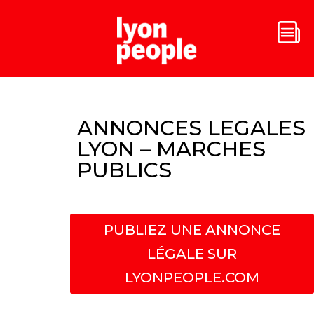
ANNONCES LEGALES
LYON – MARCHES
PUBLICS
PUBLIEZ UNE ANNONCE
LÉGALE SUR
LYONPEOPLE.COM