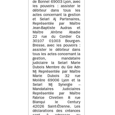
de Bonnel 69003 Lyon, avec
les pouvoirs : assister le
débiteur dans tous les
actes concernant la gestion
et Selarl Aj Partenaires,
Représentée par Maître
Jean-Baptiste Audras et
Maître Jérôme Abadie
22 rue du Cordier Cs
30107 01003 Bourg-en-
Bresse, avec les pouvoirs :
assister le débiteur dans
tous les actes concernant la
gestion, mandataire
judiciaire la Selarl Marie
Dubois Membre du Gie Adn
Mj Représentée par Maître
Marie Dubois 32 rue
Molière 69006 Lyon et la
Selarl Mj Synergie –
Mandataires Judiciaires
Représentée par Maître
Fabrice Chretien 8 rue
Blanqui le Century
42026 Saint-Étienne. Les
déclarations des créances