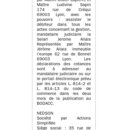
par Maître Didier Lapierre et
Maître Ludivine Sapin
174 rue de Créqui
69003 Lyon, avec les
pouvoirs : assister le
débiteur dans tous les
actes concernant la gestion,
mandataire judiciaire la
Selarl Jerome Allais
Représentée par Maître
Jérôme Allais immeuble
l’europe 62 rue de Bonnel
69003 Lyon. Les
déclarations des créances
sont à adresser au
mandataire judiciaire ou sur
le portail électronique prévu
par les articles L. 814–2 et
L. 814–13 du code de
commerce dans les deux
mois de la publication au
BODACC.
NEDSON
Société par Actions
Simplifiée
Siège social : 35 rue de