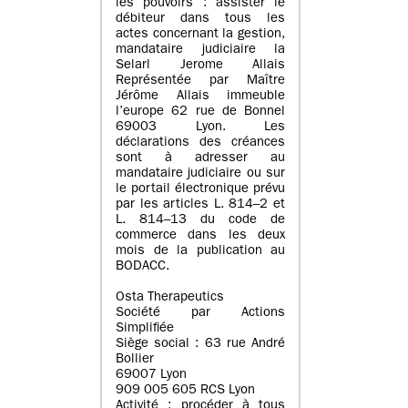
les pouvoirs : assister le
débiteur dans tous les
actes concernant la gestion,
mandataire judiciaire la
Selarl Jerome Allais
Représentée par Maître
Jérôme Allais immeuble
l’europe 62 rue de Bonnel
69003 Lyon. Les
déclarations des créances
sont à adresser au
mandataire judiciaire ou sur
le portail électronique prévu
par les articles L. 814–2 et
L. 814–13 du code de
commerce dans les deux
mois de la publication au
BODACC.
Osta Therapeutics
Société par Actions
Simplifiée
Siège social : 63 rue André
Bollier
69007 Lyon
909 005 605 RCS Lyon
Activité : procéder à tous