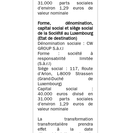
31.000 parts sociales
d’environ 1,29 euros de
valeur nominale
Forme, dénomination
,
capital social
et siège social
de la Société au Luxembourg
(Etat d
e destination
)
Dénomination sociale : CW
GROUP S.à.r.l
Forme : société à
responsabilité limitée
(S.à.r.l)
Siège social : 117, Route
d’Arlon, L-8009 Strassen
(Grand-Duché de
Luxembourg)
Capital social :
40.000 euros divisé en
31.000 parts sociales
d’environ 1,29 euros de
valeur nominale
La transformation
transfrontalière prendra
effet à la date