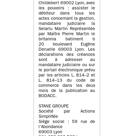
Childebert 69002 Lyon, avec
les pouvoirs : assister le
débiteur dans tous les
actes concernant la gestion,
mandataire judiciaire la
Selarlu Martin Représentée
par Maître Pierre Martin le
britannia batiment b
20 boulevard Eugène
Deruelle 69003 Lyon. Les
déclarations des créances
sont à adresser au
mandataire judiciaire ou sur
le portail électronique prévu
par les articles L. 814–2 et
L. 814–13 du code de
commerce dans les deux
mois de la publication au
BODACC.
STANE GROUPE
Société par Actions
Simplifiée
Siège social : 59 rue de
l’Abondance
69003 Lyon