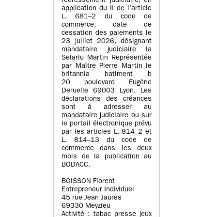
redressement judiciaire, en
application du II de l’article
L. 681–2 du code de
commerce, date de
cessation des paiements le
23 juillet 2026, désignant
mandataire judiciaire la
Selarlu Martin Représentée
par Maître Pierre Martin le
britannia batiment b
20 boulevard Eugène
Deruelle 69003 Lyon. Les
déclarations des créances
sont à adresser au
mandataire judiciaire ou sur
le portail électronique prévu
par les articles L. 814–2 et
L. 814–13 du code de
commerce dans les deux
mois de la publication au
BODACC.
BOISSON Florent
Entrepreneur Individuel
45 rue Jean Jaurès
69330 Meyzieu
Activité : tabac presse jeux