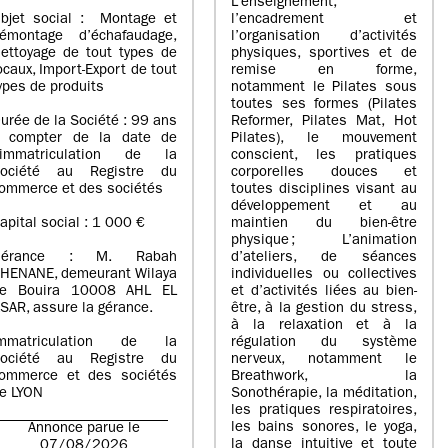
L’enseignement,
bjet social : Montage et
l’encadrement et
émontage d’échafaudage,
l’organisation d’activités
ettoyage de tout types de
physiques, sportives et de
ocaux, Import-Export de tout
remise en forme,
ypes de produits
notamment le Pilates sous
toutes ses formes (Pilates
urée de la Société : 99 ans
Reformer, Pilates Mat, Hot
 compter de la date de
Pilates), le mouvement
’immatriculation de la
conscient, les pratiques
ociété au Registre du
corporelles douces et
ommerce et des sociétés
toutes disciplines visant au
développement et au
apital social : 1 000 €
maintien du bien-être
physique ; L’animation
Gérance : M. Rabah
d’ateliers, de séances
HENANE, demeurant Wilaya
individuelles ou collectives
e Bouira 10008 AHL EL
et d’activités liées au bien-
SAR, assure la gérance.
être, à la gestion du stress,
à la relaxation et à la
mmatriculation de la
régulation du système
ociété au Registre du
nerveux, notamment le
ommerce et des sociétés
Breathwork, la
e LYON
Sonothérapie, la méditation,
les pratiques respiratoires,
les bains sonores, le yoga,
Annonce parue le
la danse intuitive et toute
07/08/2026