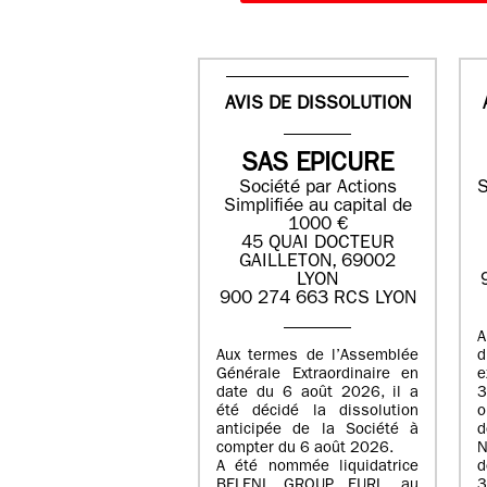
AVIS DE DISSOLUTION
SAS EPICURE
Société par Actions
S
Simplifiée au capital de
1000 €
45 QUAI DOCTEUR
GAILLETON, 69002
LYON
900 274 663 RCS LYON
A
Aux termes de l’Assemblée
Générale Extraordinaire en
date du
6 août 2026
, il a
3
été décidé la dissolution
anticipée de la Société à
d
compter du
6 août 2026
.
N
A été nommée liquidatrice
d
BELENI GROUP
, EURL au
3