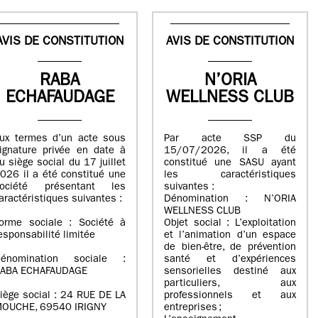
AVIS DE CONSTITUTION
AVIS DE CONSTITUTION
RABA
N’ORIA
ECHAFAUDAGE
WELLNESS CLUB
ux termes d’un acte sous
Par acte SSP du
ignature privée en date à
15/07/2026, il a été
u siège social du 17 juillet
constitué une SASU ayant
026 il a été constitué une
les caractéristiques
ociété présentant les
suivantes :
aractéristiques suivantes :
Dénomination : N’ORIA
WELLNESS CLUB
orme sociale : Société à
Objet social : L’exploitation
esponsabilité limitée
et l’animation d’un espace
de bien-être, de prévention
énomination sociale :
santé et d’expériences
ABA ECHAFAUDAGE
sensorielles destiné aux
particuliers, aux
iège social : 24 RUE DE LA
professionnels et aux
OUCHE, 69540 IRIGNY
entreprises ;