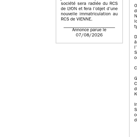
société sera radiée du RCS
O
de LYON et fera l’objet d’une
d
nouvelle immatriculation au
N
RCS de VIENNE.
l
t
Annonce parue le
07/08/2026
D
à
l
S
c
C
C
d
K
I
S
c
d