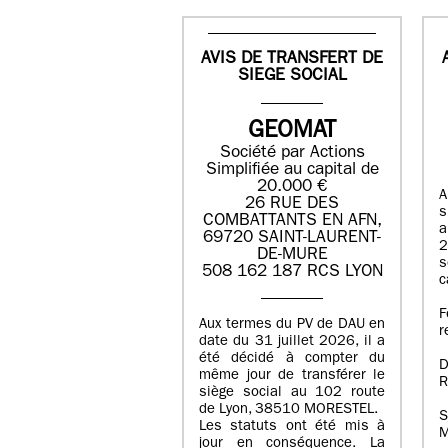
AVIS DE TRANSFERT DE
SIEGE SOCIAL
GEOMAT
Société par Actions
Simplifiée au capital de
20.000 €
A
26 RUE DES
s
COMBATTANTS EN AFN,
a
69720 SAINT-LAURENT-
2
DE-MURE
s
508 162 187 RCS LYON
c
F
Aux termes du PV de DAU en
r
date du 31 juillet 2026, il a
été décidé à compter du
D
même jour de transférer le
R
siège social au 102 route
de Lyon, 38510 MORESTEL.
S
Les statuts ont été mis à
M
jour en conséquence. La