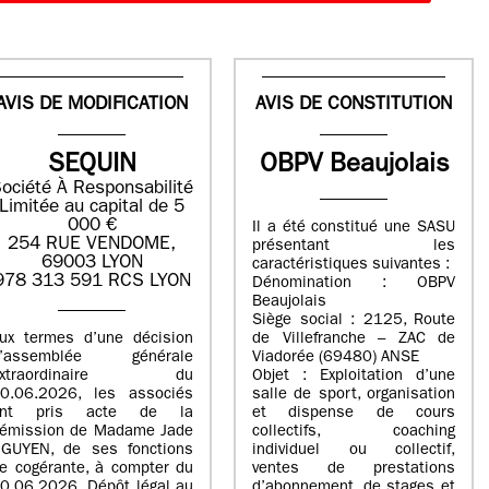
AVIS DE MODIFICATION
AVIS DE CONSTITUTION
SEQUIN
OBPV Beaujolais
ociété À Responsabilité
Limitée au capital de 5
000 €
Il a été constitué une SASU
254 RUE VENDOME,
présentant les
69003 LYON
caractéristiques suivantes :
978 313 591 RCS LYON
Dénomination : OBPV
Beaujolais
Siège social : 2125, Route
ux termes d’une décision
de Villefranche – ZAC de
d’assemblée générale
Viadorée (69480) ANSE
extraordinaire du
Objet : Exploitation d’une
0.06.2026, les associés
salle de sport, organisation
ont pris acte de la
et dispense de cours
émission de Madame Jade
collectifs, coaching
GUYEN, de ses fonctions
individuel ou collectif,
e cogérante, à compter du
ventes de prestations
0.06.2026. Dépôt légal au
d’abonnement, de stages et