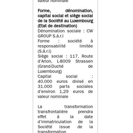
valeur nominale
Forme, dénomination
,
capital social
et siège social
de la Société au Luxembourg
(Etat d
e destination
)
Dénomination sociale : CW
GROUP S.à.r.l
Forme : société à
responsabilité limitée
(S.à.r.l)
Siège social : 117, Route
d’Arlon, L-8009 Strassen
(Grand-Duché de
Luxembourg)
Capital social :
40.000 euros divisé en
31.000 parts sociales
d’environ 1,29 euros de
valeur nominale
La transformation
transfrontalière prendra
effet à la date
d’immatriculation de la
Société issue de la
transformation