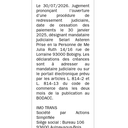
Le 30/07/2026. Jugement
prononçant l’ouverture
d’une procédure de
redressement judiciaire,
date de cessation des
paiements le 30 janvier
2025, désignant mandataire
judiciaire Selarl Asteren
Prise en la Personne de Me
Julia Ruth 14/16 rue de
Lorraine 93000 Bobigny. Les
déclarations des créances
sont à adresser au
mandataire judiciaire ou sur
le portail électronique prévu
par les articles L. 814–2 et
L. 814–13 du code de
commerce dans les deux
mois de la publication au
BODACC.
IMO TRANS
Société par Actions
Simplifiée
Siège social : Bureau 106
93600 Aulnay-sous-Bois