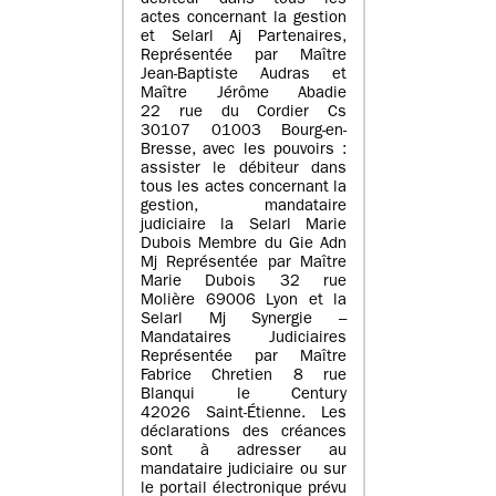
débiteur dans tous les
actes concernant la gestion
et Selarl Aj Partenaires,
Représentée par Maître
Jean-Baptiste Audras et
Maître Jérôme Abadie
22 rue du Cordier Cs
30107 01003 Bourg-en-
Bresse, avec les pouvoirs :
assister le débiteur dans
tous les actes concernant la
gestion, mandataire
judiciaire la Selarl Marie
Dubois Membre du Gie Adn
Mj Représentée par Maître
Marie Dubois 32 rue
Molière 69006 Lyon et la
Selarl Mj Synergie –
Mandataires Judiciaires
Représentée par Maître
Fabrice Chretien 8 rue
Blanqui le Century
42026 Saint-Étienne. Les
déclarations des créances
sont à adresser au
mandataire judiciaire ou sur
le portail électronique prévu