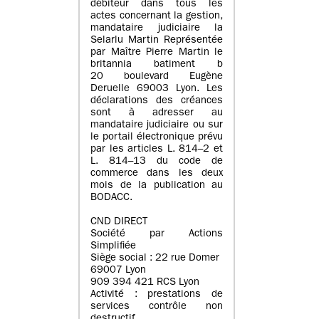
débiteur dans tous les
actes concernant la gestion,
mandataire judiciaire la
Selarlu Martin Représentée
par Maître Pierre Martin le
britannia batiment b
20 boulevard Eugène
Deruelle 69003 Lyon. Les
déclarations des créances
sont à adresser au
mandataire judiciaire ou sur
le portail électronique prévu
par les articles L. 814–2 et
L. 814–13 du code de
commerce dans les deux
mois de la publication au
BODACC.
CND DIRECT
Société par Actions
Simplifiée
Siège social : 22 rue Domer
69007 Lyon
909 394 421 RCS Lyon
Activité : prestations de
services contrôle non