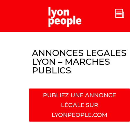
ANNONCES LEGALES
LYON – MARCHES
PUBLICS
PUBLIEZ UNE ANNONCE
LÉGALE SUR
LYONPEOPLE.COM