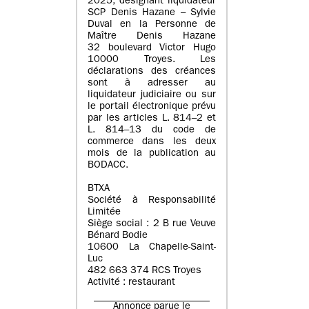
2025, désignant liquidateur
SCP Denis Hazane – Sylvie
Duval en la Personne de
Maître Denis Hazane
32 boulevard Victor Hugo
10000 Troyes. Les
déclarations des créances
sont à adresser au
liquidateur judiciaire ou sur
le portail électronique prévu
par les articles L. 814–2 et
L. 814–13 du code de
commerce dans les deux
mois de la publication au
BODACC.
BTXA
Société à Responsabilité
Limitée
Siège social : 2 B rue Veuve
Bénard Bodie
10600 La Chapelle-Saint-
Luc
482 663 374 RCS Troyes
Activité : restaurant
Annonce parue le