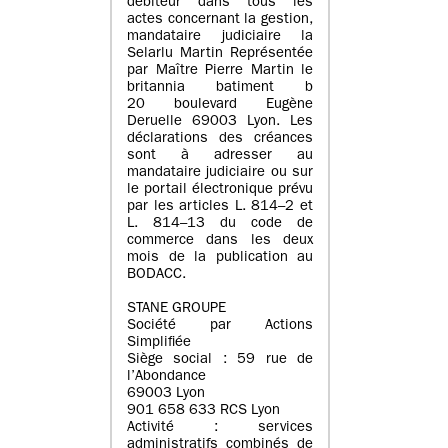
débiteur dans tous les
actes concernant la gestion,
mandataire judiciaire la
Selarlu Martin Représentée
par Maître Pierre Martin le
britannia batiment b
20 boulevard Eugène
Deruelle 69003 Lyon. Les
déclarations des créances
sont à adresser au
mandataire judiciaire ou sur
le portail électronique prévu
par les articles L. 814–2 et
L. 814–13 du code de
commerce dans les deux
mois de la publication au
BODACC.
STANE GROUPE
Société par Actions
Simplifiée
Siège social : 59 rue de
l’Abondance
69003 Lyon
901 658 633 RCS Lyon
Activité : services
administratifs combinés de