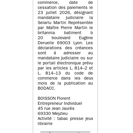
commerce, date de
cessation des paiements le
23 juillet 2026, désignant
mandataire judiciaire la
Selarlu Martin Représentée
par Maître Pierre Martin le
britannia batiment b
20 boulevard Eugène
Deruelle 69003 Lyon. Les
déclarations des créances
sont à adresser au
mandataire judiciaire ou sur
le portail électronique prévu
par les articles L. 814–2 et
L. 814–13 du code de
commerce dans les deux
mois de la publication au
BODACC.
BOISSON Florent
Entrepreneur Individuel
45 rue Jean Jaurès
69330 Meyzieu
Activité : tabac presse jeux
librairie