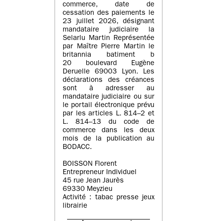
commerce, date de
cessation des paiements le
23 juillet 2026, désignant
mandataire judiciaire la
Selarlu Martin Représentée
par Maître Pierre Martin le
britannia batiment b
20 boulevard Eugène
Deruelle 69003 Lyon. Les
déclarations des créances
sont à adresser au
mandataire judiciaire ou sur
le portail électronique prévu
par les articles L. 814–2 et
L. 814–13 du code de
commerce dans les deux
mois de la publication au
BODACC.
BOISSON Florent
Entrepreneur Individuel
45 rue Jean Jaurès
69330 Meyzieu
Activité : tabac presse jeux
librairie