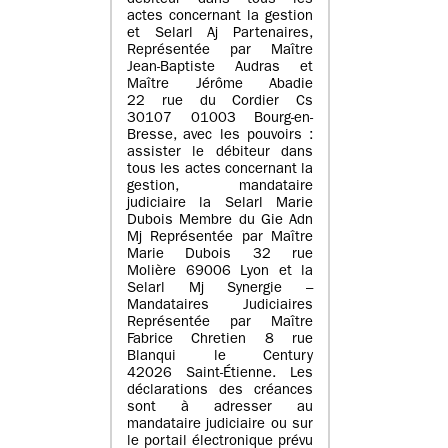
débiteur dans tous les
actes concernant la gestion
et Selarl Aj Partenaires,
Représentée par Maître
Jean-Baptiste Audras et
Maître Jérôme Abadie
22 rue du Cordier Cs
30107 01003 Bourg-en-
Bresse, avec les pouvoirs :
assister le débiteur dans
tous les actes concernant la
gestion, mandataire
judiciaire la Selarl Marie
Dubois Membre du Gie Adn
Mj Représentée par Maître
Marie Dubois 32 rue
Molière 69006 Lyon et la
Selarl Mj Synergie –
Mandataires Judiciaires
Représentée par Maître
Fabrice Chretien 8 rue
Blanqui le Century
42026 Saint-Étienne. Les
déclarations des créances
sont à adresser au
mandataire judiciaire ou sur
le portail électronique prévu