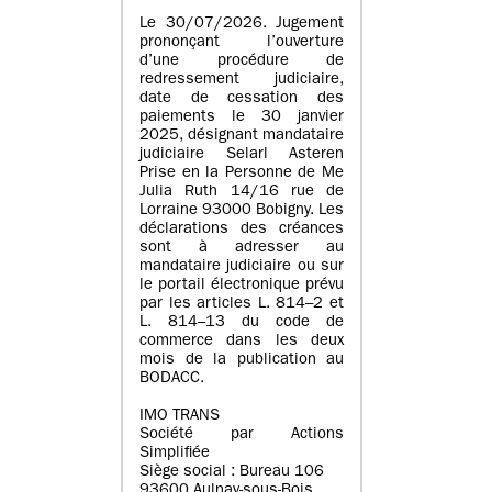
Le 30/07/2026. Jugement
prononçant l’ouverture
d’une procédure de
redressement judiciaire,
date de cessation des
paiements le 30 janvier
2025, désignant mandataire
judiciaire Selarl Asteren
Prise en la Personne de Me
Julia Ruth 14/16 rue de
Lorraine 93000 Bobigny. Les
déclarations des créances
sont à adresser au
mandataire judiciaire ou sur
le portail électronique prévu
par les articles L. 814–2 et
L. 814–13 du code de
commerce dans les deux
mois de la publication au
BODACC.
IMO TRANS
Société par Actions
Simplifiée
Siège social : Bureau 106
93600 Aulnay-sous-Bois