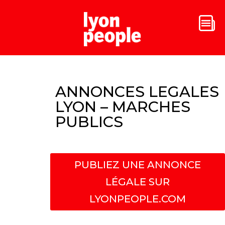
ANNONCES LEGALES
LYON – MARCHES
PUBLICS
PUBLIEZ UNE ANNONCE
LÉGALE SUR
LYONPEOPLE.COM