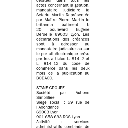
débiteur dans tous les
actes concernant la gestion,
mandataire judiciaire la
Selarlu Martin Représentée
par Maître Pierre Martin le
britannia batiment b
20 boulevard Eugène
Deruelle 69003 Lyon. Les
déclarations des créances
sont à adresser au
mandataire judiciaire ou sur
le portail électronique prévu
par les articles L. 814–2 et
L. 814–13 du code de
commerce dans les deux
mois de la publication au
BODACC.
STANE GROUPE
Société par Actions
Simplifiée
Siège social : 59 rue de
l’Abondance
69003 Lyon
901 658 633 RCS Lyon
Activité : services
administratifs combinés de