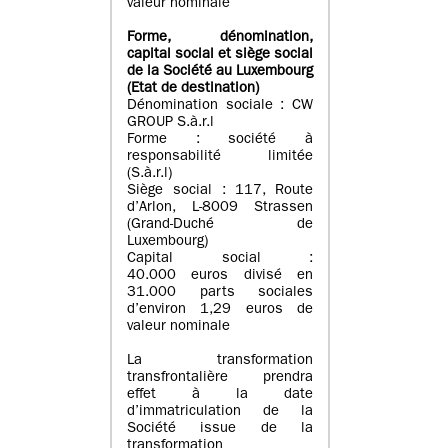
valeur nominale
Forme, dénomination
,
capital social
et siège social
de la Société au Luxembourg
(Etat d
e destination
)
Dénomination sociale : CW
GROUP S.à.r.l
Forme : société à
responsabilité limitée
(S.à.r.l)
Siège social : 117, Route
d’Arlon, L-8009 Strassen
(Grand-Duché de
Luxembourg)
Capital social :
40.000 euros divisé en
31.000 parts sociales
d’environ 1,29 euros de
valeur nominale
La transformation
transfrontalière prendra
effet à la date
d’immatriculation de la
Société issue de la
transformation