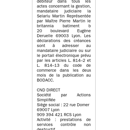
débiteur dans tous les
actes concernant la gestion,
mandataire judiciaire la
Selarlu Martin Représentée
par Maître Pierre Martin le
britannia batiment b
20 boulevard Eugène
Deruelle 69003 Lyon. Les
déclarations des créances
sont à adresser au
mandataire judiciaire ou sur
le portail électronique prévu
par les articles L. 814–2 et
L. 814–13 du code de
commerce dans les deux
mois de la publication au
BODACC.
CND DIRECT
Société par Actions
Simplifiée
Siège social : 22 rue Domer
69007 Lyon
909 394 421 RCS Lyon
Activité : prestations de
services contrôle non