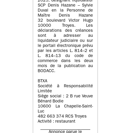
2025, désignant liquidateur
SCP Denis Hazane – Sylvie
Duval en la Personne de
Maître Denis Hazane
32 boulevard Victor Hugo
10000 Troyes. Les
déclarations des créances
sont à adresser au
liquidateur judiciaire ou sur
le portail électronique prévu
par les articles L. 814–2 et
L. 814–13 du code de
commerce dans les deux
mois de la publication au
BODACC.
BTXA
Société à Responsabilité
Limitée
Siège social : 2 B rue Veuve
Bénard Bodie
10600 La Chapelle-Saint-
Luc
482 663 374 RCS Troyes
Activité : restaurant
Annonce parue le