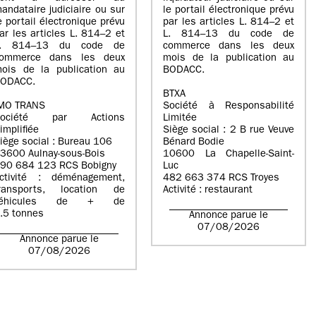
andataire judiciaire ou sur
le portail électronique prévu
e portail électronique prévu
par les articles L. 814–2 et
ar les articles L. 814–2 et
L. 814–13 du code de
L. 814–13 du code de
commerce dans les deux
ommerce dans les deux
mois de la publication au
ois de la publication au
BODACC.
ODACC.
BTXA
MO TRANS
Société à Responsabilité
Société par Actions
Limitée
implifiée
Siège social : 2 B rue Veuve
iège social : Bureau 106
Bénard Bodie
3600 Aulnay-sous-Bois
10600 La Chapelle-Saint-
90 684 123 RCS Bobigny
Luc
ctivité : déménagement,
482 663 374 RCS Troyes
ransports, location de
Activité : restaurant
véhicules de + de
.5 tonnes
Annonce parue le
07/08/2026
Annonce parue le
07/08/2026