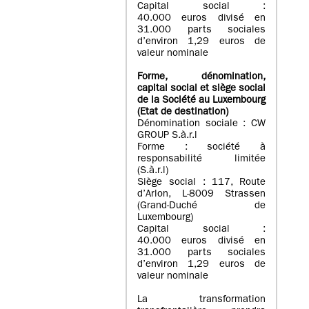
Capital social :
40.000 euros divisé en
31.000 parts sociales
d’environ 1,29 euros de
valeur nominale
Forme, dénomination
,
capital social
et siège social
de la Société au Luxembourg
(Etat d
e destination
)
Dénomination sociale : CW
GROUP S.à.r.l
Forme : société à
responsabilité limitée
(S.à.r.l)
Siège social : 117, Route
d’Arlon, L-8009 Strassen
(Grand-Duché de
Luxembourg)
Capital social :
40.000 euros divisé en
31.000 parts sociales
d’environ 1,29 euros de
valeur nominale
La transformation