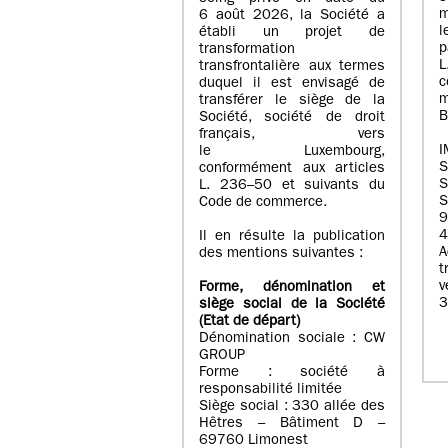
m
6 août 2026, la Société a
l
établi un projet de
p
transformation
transfrontalière aux termes
c
duquel il est envisagé de
m
transférer le siège de la
B
Société, société de droit
français, vers
I
le Luxembourg,
conformément aux articles
S
L. 236–50 et suivants du
S
Code de commerce.
9
4
Il en résulte la publication
A
des mentions suivantes :
t
Forme, dénomination et
3
siège social de la Société
(Etat
de départ
)
Dénomination sociale : CW
GROUP
Forme : société à
responsabilité limitée
Siège social : 330 allée des
Hêtres – Bâtiment D –
69760 Limonest