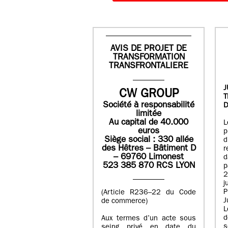
AVIS DE PROJET DE
TRANSFORMATION
TRANSFRONTALIERE
J
CW GROUP
Société à responsabilité
D
limitée
Au capital de 40.000
L
euros
p
Siège social : 330 allée
des Hêtres – Bâtiment D
r
– 69760 Limonest
d
523 385 870 RCS LYON
p
2
j
P
(Article R236–22 du Code
J
de commerce)
L
d
Aux termes d’un acte sous
seing privé en date du