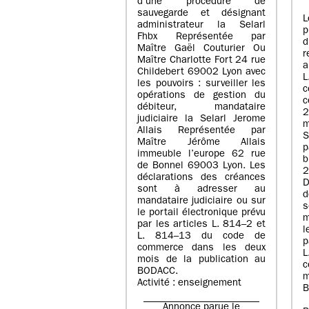
d’une procédure de
sauvegarde et désignant
L
administrateur la Selarl
p
Fhbx Représentée par
Maître Gaël Couturier Ou
r
Maître Charlotte Fort 24 rue
a
Childebert 69002 Lyon avec
les pouvoirs : surveiller les
opérations de gestion du
c
débiteur, mandataire
2
judiciaire la Selarl Jerome
m
Allais Représentée par
S
Maître Jérôme Allais
p
immeuble l’europe 62 rue
de Bonnel 69003 Lyon. Les
déclarations des créances
D
sont à adresser au
d
mandataire judiciaire ou sur
le portail électronique prévu
m
par les articles L. 814–2 et
l
L. 814–13 du code de
p
commerce dans les deux
mois de la publication au
c
BODACC.
m
Activité : enseignement
B
Annonce parue le