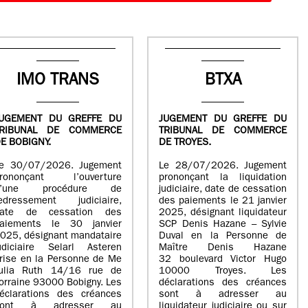
IMO TRANS
BTXA
UGEMENT DU GREFFE DU
JUGEMENT DU GREFFE DU
TRIBUNAL DE COMMERCE
TRIBUNAL DE COMMERCE
E BOBIGNY.
DE TROYES.
e 30/07/2026. Jugement
Le 28/07/2026. Jugement
rononçant l’ouverture
prononçant la liquidation
d’une procédure de
judiciaire, date de cessation
edressement judiciaire,
des paiements le 21 janvier
ate de cessation des
2025, désignant liquidateur
aiements le 30 janvier
SCP Denis Hazane – Sylvie
025, désignant mandataire
Duval en la Personne de
udiciaire Selarl Asteren
Maître Denis Hazane
rise en la Personne de Me
32 boulevard Victor Hugo
ulia Ruth 14/16 rue de
10000 Troyes. Les
orraine 93000 Bobigny. Les
déclarations des créances
éclarations des créances
sont à adresser au
sont à adresser au
liquidateur judiciaire ou sur