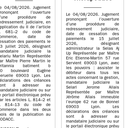
e 04/08/2026. Jugement
rononçant l’ouverture
Le 04/08/2026. Jugement
d’une procédure de
prononçant l’ouverture
edressement judiciaire, en
d’une procédure de
pplication du II de l’article
redressement judiciaire,
L. 681–2 du code de
date de cessation des
commerce, date de
paiements le 15 juillet
essation des paiements le
2026, désignant
3 juillet 2026, désignant
administrateur la Selas Aj
andataire judiciaire la
Up Représentée par Maître
elarlu Martin Représentée
Eric Etienne-Martin 57 rue
ar Maître Pierre Martin le
Servient 69003 Lyon, avec
britannia batiment b
les pouvoirs : assister le
20 boulevard Eugène
débiteur dans tous les
eruelle 69003 Lyon. Les
actes concernant la gestion,
éclarations des créances
mandataire judiciaire la
sont à adresser au
Selarl Jerome Allais
andataire judiciaire ou sur
Représentée par Maître
e portail électronique prévu
Jérôme Allais immeuble
ar les articles L. 814–2 et
l’europe 62 rue de Bonnel
L. 814–13 du code de
69003 Lyon. Les
ommerce dans les deux
déclarations des créances
ois de la publication au
sont à adresser au
ODACC.
mandataire judiciaire ou sur
le portail électronique prévu