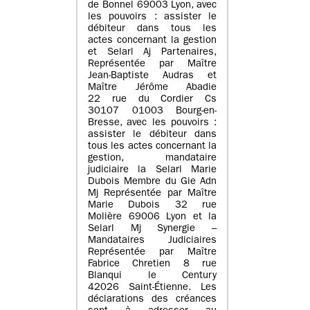
de Bonnel 69003 Lyon, avec
les pouvoirs : assister le
débiteur dans tous les
actes concernant la gestion
et Selarl Aj Partenaires,
Représentée par Maître
Jean-Baptiste Audras et
Maître Jérôme Abadie
22 rue du Cordier Cs
30107 01003 Bourg-en-
Bresse, avec les pouvoirs :
assister le débiteur dans
tous les actes concernant la
gestion, mandataire
judiciaire la Selarl Marie
Dubois Membre du Gie Adn
Mj Représentée par Maître
Marie Dubois 32 rue
Molière 69006 Lyon et la
Selarl Mj Synergie –
Mandataires Judiciaires
Représentée par Maître
Fabrice Chretien 8 rue
Blanqui le Century
42026 Saint-Étienne. Les
déclarations des créances