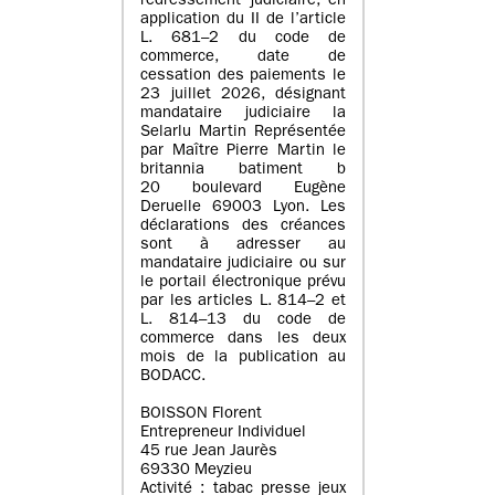
redressement judiciaire, en
application du II de l’article
L. 681–2 du code de
commerce, date de
cessation des paiements le
23 juillet 2026, désignant
mandataire judiciaire la
Selarlu Martin Représentée
par Maître Pierre Martin le
britannia batiment b
20 boulevard Eugène
Deruelle 69003 Lyon. Les
déclarations des créances
sont à adresser au
mandataire judiciaire ou sur
le portail électronique prévu
par les articles L. 814–2 et
L. 814–13 du code de
commerce dans les deux
mois de la publication au
BODACC.
BOISSON Florent
Entrepreneur Individuel
45 rue Jean Jaurès
69330 Meyzieu
Activité : tabac presse jeux