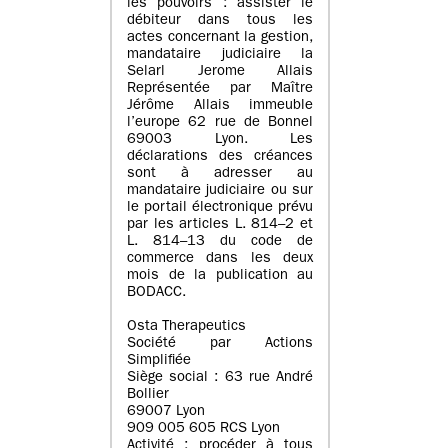
les pouvoirs : assister le
débiteur dans tous les
actes concernant la gestion,
mandataire judiciaire la
Selarl Jerome Allais
Représentée par Maître
Jérôme Allais immeuble
l’europe 62 rue de Bonnel
69003 Lyon. Les
déclarations des créances
sont à adresser au
mandataire judiciaire ou sur
le portail électronique prévu
par les articles L. 814–2 et
L. 814–13 du code de
commerce dans les deux
mois de la publication au
BODACC.
Osta Therapeutics
Société par Actions
Simplifiée
Siège social : 63 rue André
Bollier
69007 Lyon
909 005 605 RCS Lyon
Activité : procéder à tous