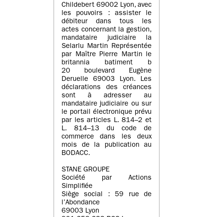
Childebert 69002 Lyon, avec
les pouvoirs : assister le
débiteur dans tous les
actes concernant la gestion,
mandataire judiciaire la
Selarlu Martin Représentée
par Maître Pierre Martin le
britannia batiment b
20 boulevard Eugène
Deruelle 69003 Lyon. Les
déclarations des créances
sont à adresser au
mandataire judiciaire ou sur
le portail électronique prévu
par les articles L. 814–2 et
L. 814–13 du code de
commerce dans les deux
mois de la publication au
BODACC.
STANE GROUPE
Société par Actions
Simplifiée
Siège social : 59 rue de
l’Abondance
69003 Lyon