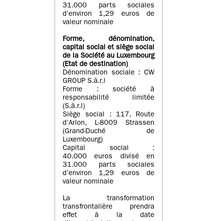
31.000 parts sociales
d’environ 1,29 euros de
valeur nominale
Forme, dénomination
,
capital social
et siège social
de la Société au Luxembourg
(Etat d
e destination
)
Dénomination sociale : CW
GROUP S.à.r.l
Forme : société à
responsabilité limitée
(S.à.r.l)
Siège social : 117, Route
d’Arlon, L-8009 Strassen
(Grand-Duché de
Luxembourg)
Capital social :
40.000 euros divisé en
31.000 parts sociales
d’environ 1,29 euros de
valeur nominale
La transformation
transfrontalière prendra
effet à la date