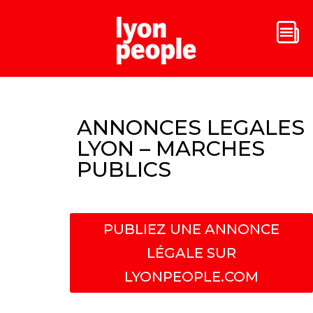
ANNONCES LEGALES
LYON – MARCHES
PUBLICS
PUBLIEZ UNE ANNONCE
LÉGALE SUR
LYONPEOPLE.COM