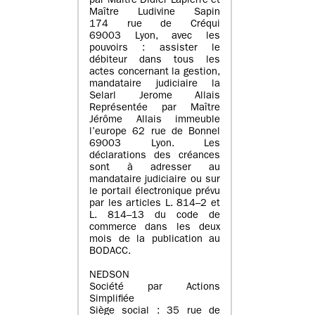
par Maître Didier Lapierre et
Maître Ludivine Sapin
174 rue de Créqui
69003 Lyon, avec les
pouvoirs : assister le
débiteur dans tous les
actes concernant la gestion,
mandataire judiciaire la
Selarl Jerome Allais
Représentée par Maître
Jérôme Allais immeuble
l’europe 62 rue de Bonnel
69003 Lyon. Les
déclarations des créances
sont à adresser au
mandataire judiciaire ou sur
le portail électronique prévu
par les articles L. 814–2 et
L. 814–13 du code de
commerce dans les deux
mois de la publication au
BODACC.
NEDSON
Société par Actions
Simplifiée
Siège social : 35 rue de