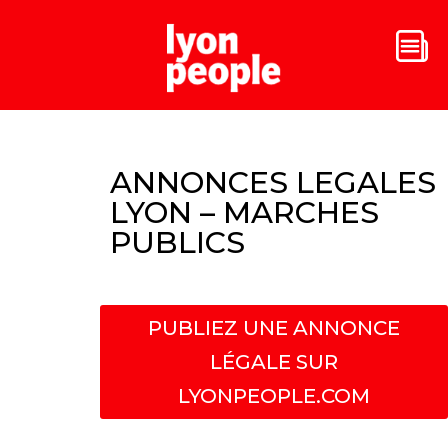
ANNONCES LEGALES
LYON – MARCHES
PUBLICS
PUBLIEZ UNE ANNONCE
LÉGALE SUR
LYONPEOPLE.COM