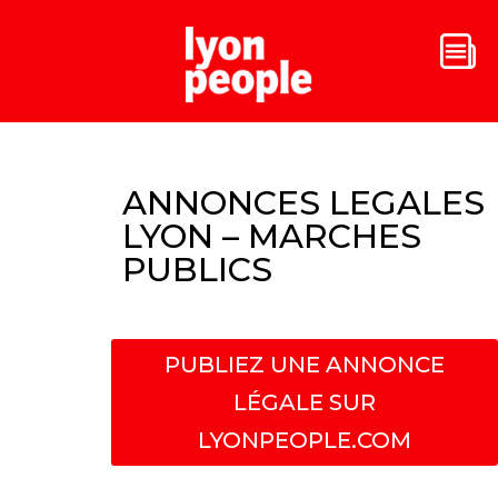
ANNONCES LEGALES
LYON – MARCHES
PUBLICS
PUBLIEZ UNE ANNONCE
LÉGALE SUR
LYONPEOPLE.COM