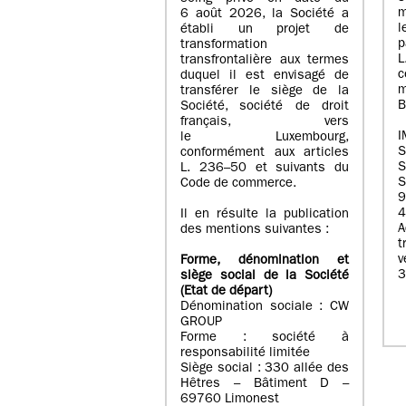
m
6 août 2026, la Société a
l
établi un projet de
p
transformation
transfrontalière aux termes
c
duquel il est envisagé de
m
transférer le siège de la
B
Société, société de droit
français, vers
I
le Luxembourg,
conformément aux articles
S
L. 236–50 et suivants du
S
Code de commerce.
9
4
Il en résulte la publication
A
des mentions suivantes :
t
Forme, dénomination et
3
siège social de la Société
(Etat
de départ
)
Dénomination sociale : CW
GROUP
Forme : société à
responsabilité limitée
Siège social : 330 allée des
Hêtres – Bâtiment D –
69760 Limonest