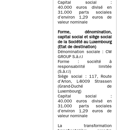
Capital social :
40.000 euros divisé en
31.000 parts sociales
d’environ 1,29 euros de
valeur nominale
Forme, dénomination
,
capital social
et siège social
de la Société au Luxembourg
(Etat d
e destination
)
Dénomination sociale : CW
GROUP S.à.r.l
Forme : société à
responsabilité limitée
(S.à.r.l)
Siège social : 117, Route
d’Arlon, L-8009 Strassen
(Grand-Duché de
Luxembourg)
Capital social :
40.000 euros divisé en
31.000 parts sociales
d’environ 1,29 euros de
valeur nominale
La transformation