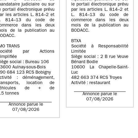
andataire judiciaire ou sur
le portail électronique prévu
e portail électronique prévu
par les articles L. 814–2 et
ar les articles L. 814–2 et
L. 814–13 du code de
L. 814–13 du code de
commerce dans les deux
ommerce dans les deux
mois de la publication au
ois de la publication au
BODACC.
ODACC.
BTXA
MO TRANS
Société à Responsabilité
Société par Actions
Limitée
implifiée
Siège social : 2 B rue Veuve
iège social : Bureau 106
Bénard Bodie
3600 Aulnay-sous-Bois
10600 La Chapelle-Saint-
90 684 123 RCS Bobigny
Luc
ctivité : déménagement,
482 663 374 RCS Troyes
ransports, location de
Activité : restaurant
véhicules de + de
.5 tonnes
Annonce parue le
07/08/2026
Annonce parue le
07/08/2026