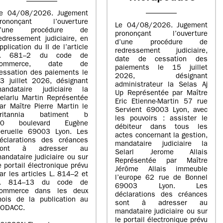
e 04/08/2026. Jugement
rononçant l’ouverture
Le 04/08/2026. Jugement
d’une procédure de
prononçant l’ouverture
edressement judiciaire, en
d’une procédure de
pplication du II de l’article
redressement judiciaire,
L. 681–2 du code de
date de cessation des
commerce, date de
paiements le 15 juillet
essation des paiements le
2026, désignant
3 juillet 2026, désignant
administrateur la Selas Aj
andataire judiciaire la
Up Représentée par Maître
elarlu Martin Représentée
Eric Etienne-Martin 57 rue
ar Maître Pierre Martin le
Servient 69003 Lyon, avec
britannia batiment b
les pouvoirs : assister le
20 boulevard Eugène
débiteur dans tous les
eruelle 69003 Lyon. Les
actes concernant la gestion,
éclarations des créances
mandataire judiciaire la
sont à adresser au
Selarl Jerome Allais
andataire judiciaire ou sur
Représentée par Maître
e portail électronique prévu
Jérôme Allais immeuble
ar les articles L. 814–2 et
l’europe 62 rue de Bonnel
L. 814–13 du code de
69003 Lyon. Les
ommerce dans les deux
déclarations des créances
ois de la publication au
sont à adresser au
ODACC.
mandataire judiciaire ou sur
le portail électronique prévu