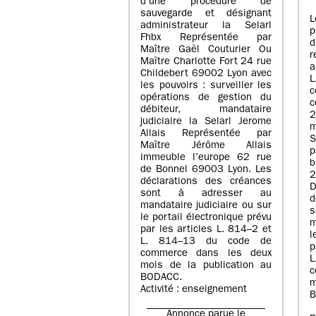
d’une procédure de
sauvegarde et désignant
L
administrateur la Selarl
p
Fhbx Représentée par
Maître Gaël Couturier Ou
r
Maître Charlotte Fort 24 rue
a
Childebert 69002 Lyon avec
les pouvoirs : surveiller les
opérations de gestion du
c
débiteur, mandataire
2
judiciaire la Selarl Jerome
m
Allais Représentée par
S
Maître Jérôme Allais
p
immeuble l’europe 62 rue
de Bonnel 69003 Lyon. Les
déclarations des créances
D
sont à adresser au
d
mandataire judiciaire ou sur
le portail électronique prévu
m
par les articles L. 814–2 et
l
L. 814–13 du code de
p
commerce dans les deux
mois de la publication au
c
BODACC.
m
Activité : enseignement
B
Annonce parue le