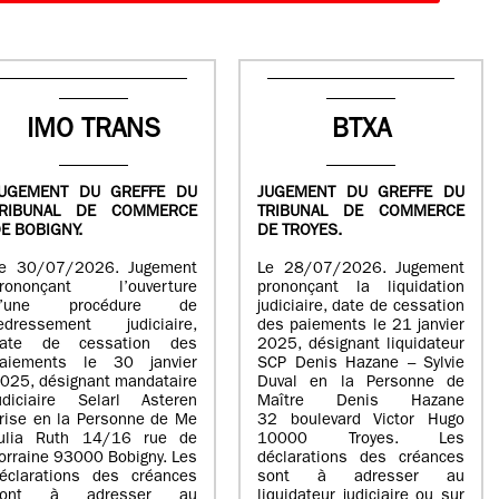
IMO TRANS
BTXA
UGEMENT DU GREFFE DU
JUGEMENT DU GREFFE DU
TRIBUNAL DE COMMERCE
TRIBUNAL DE COMMERCE
E BOBIGNY.
DE TROYES.
e 30/07/2026. Jugement
Le 28/07/2026. Jugement
rononçant l’ouverture
prononçant la liquidation
d’une procédure de
judiciaire, date de cessation
edressement judiciaire,
des paiements le 21 janvier
ate de cessation des
2025, désignant liquidateur
aiements le 30 janvier
SCP Denis Hazane – Sylvie
025, désignant mandataire
Duval en la Personne de
udiciaire Selarl Asteren
Maître Denis Hazane
rise en la Personne de Me
32 boulevard Victor Hugo
ulia Ruth 14/16 rue de
10000 Troyes. Les
orraine 93000 Bobigny. Les
déclarations des créances
éclarations des créances
sont à adresser au
sont à adresser au
liquidateur judiciaire ou sur