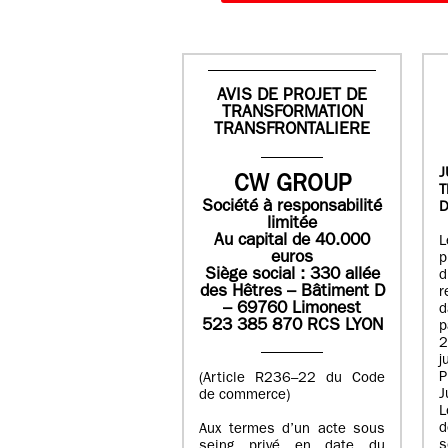
AVIS DE PROJET DE
TRANSFORMATION
TRANSFRONTALIERE
J
CW GROUP
Société à responsabilité
D
limitée
Au capital de 40.000
L
euros
p
Siège social : 330 allée
des Hêtres – Bâtiment D
r
– 69760 Limonest
d
523 385 870 RCS LYON
p
2
j
P
(Article R236–22 du Code
J
de commerce)
L
d
Aux termes d’un acte sous
seing privé en date du