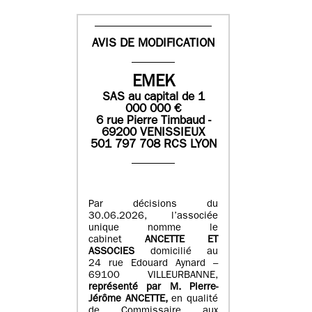
AVIS DE MODIFICATION
EMEK
SAS
au capital de
1
0
00 000
€
6 rue Pierre Timbaud -
69200 VENISSIEUX
501 797 708 RCS LYON
Par décisions du
30.06.2026, l’associée
unique nomme le
cabinet
ANCETTE ET
ASSOCIES
domicilié au
24 rue Edouard Aynard –
69100 VILLEURBANNE,
r
eprésenté par M
.
Pierre
-
Jérôme ANCETTE,
en qualité
de Commissaire aux