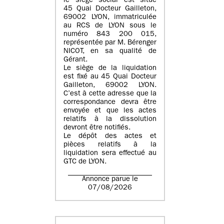
le siège social est situé
45 Quai Docteur Gailleton,
69002 LYON
, immatriculée
au
RCS de LYON sous le
numéro 843 200 015
,
représentée par
M. Bérenger
NICOT
, en sa qualité de
Gérant.
Le siège de la liquidation
est fixé au
45 Quai Docteur
Gailleton, 69002 LYON
.
C’est à cette adresse que la
correspondance devra être
envoyée et que les actes
relatifs à la dissolution
devront être notifiés.
Le dépôt des actes et
pièces relatifs à la
liquidation sera effectué au
GTC de
LYON
.
Annonce parue le
07/08/2026