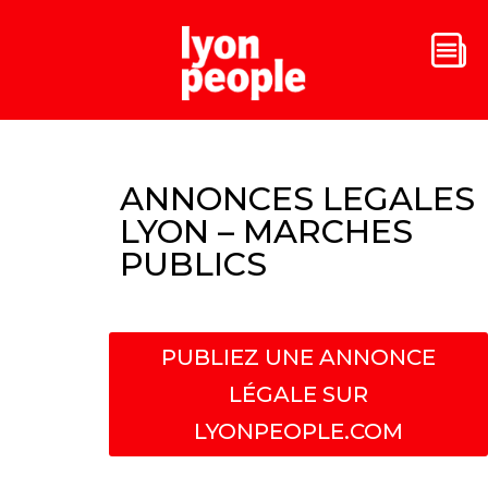
ANNONCES LEGALES
LYON – MARCHES
PUBLICS
PUBLIEZ UNE ANNONCE
LÉGALE SUR
LYONPEOPLE.COM