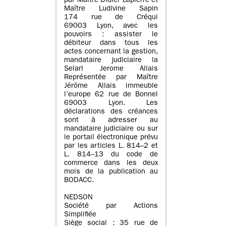
par Maître Didier Lapierre et
Maître Ludivine Sapin
174 rue de Créqui
69003 Lyon, avec les
pouvoirs : assister le
débiteur dans tous les
actes concernant la gestion,
mandataire judiciaire la
Selarl Jerome Allais
Représentée par Maître
Jérôme Allais immeuble
l’europe 62 rue de Bonnel
69003 Lyon. Les
déclarations des créances
sont à adresser au
mandataire judiciaire ou sur
le portail électronique prévu
par les articles L. 814–2 et
L. 814–13 du code de
commerce dans les deux
mois de la publication au
BODACC.
NEDSON
Société par Actions
Simplifiée
Siège social : 35 rue de