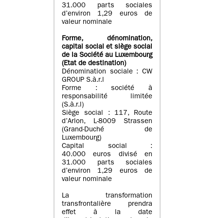
31.000 parts sociales
d’environ 1,29 euros de
valeur nominale
Forme, dénomination
,
capital social
et siège social
de la Société au Luxembourg
(Etat d
e destination
)
Dénomination sociale : CW
GROUP S.à.r.l
Forme : société à
responsabilité limitée
(S.à.r.l)
Siège social : 117, Route
d’Arlon, L-8009 Strassen
(Grand-Duché de
Luxembourg)
Capital social :
40.000 euros divisé en
31.000 parts sociales
d’environ 1,29 euros de
valeur nominale
La transformation
transfrontalière prendra
effet à la date