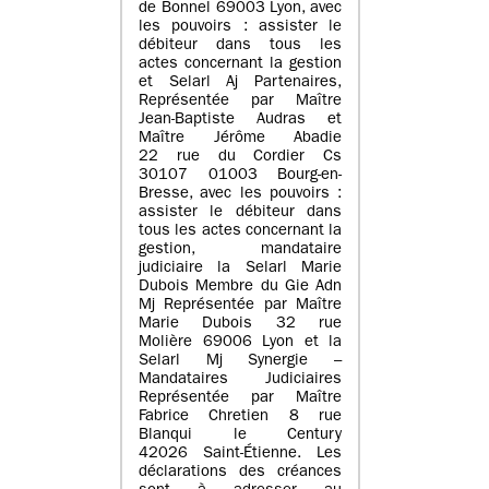
de Bonnel 69003 Lyon, avec
les pouvoirs : assister le
débiteur dans tous les
actes concernant la gestion
et Selarl Aj Partenaires,
Représentée par Maître
Jean-Baptiste Audras et
Maître Jérôme Abadie
22 rue du Cordier Cs
30107 01003 Bourg-en-
Bresse, avec les pouvoirs :
assister le débiteur dans
tous les actes concernant la
gestion, mandataire
judiciaire la Selarl Marie
Dubois Membre du Gie Adn
Mj Représentée par Maître
Marie Dubois 32 rue
Molière 69006 Lyon et la
Selarl Mj Synergie –
Mandataires Judiciaires
Représentée par Maître
Fabrice Chretien 8 rue
Blanqui le Century
42026 Saint-Étienne. Les
déclarations des créances