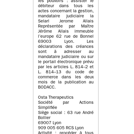
les pouvoirs : assister le
débiteur dans tous les
actes concernant la gestion,
mandataire judiciaire la
Selarl Jerome Allais
Représentée par Maître
Jérôme Allais immeuble
l’europe 62 rue de Bonnel
69003 Lyon. Les
déclarations des créances
sont à adresser au
mandataire judiciaire ou sur
le portail électronique prévu
par les articles L. 814–2 et
L. 814–13 du code de
commerce dans les deux
mois de la publication au
BODACC.
Osta Therapeutics
Société par Actions
Simplifiée
Siège social : 63 rue André
Bollier
69007 Lyon
909 005 605 RCS Lyon
Activité : procéder à tous