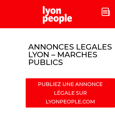
ANNONCES LEGALES
LYON – MARCHES
PUBLICS
PUBLIEZ UNE ANNONCE
LÉGALE SUR
LYONPEOPLE.COM