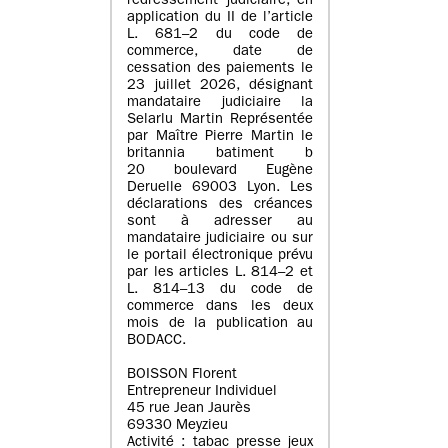
redressement judiciaire, en
application du II de l’article
L. 681–2 du code de
commerce, date de
cessation des paiements le
23 juillet 2026, désignant
mandataire judiciaire la
Selarlu Martin Représentée
par Maître Pierre Martin le
britannia batiment b
20 boulevard Eugène
Deruelle 69003 Lyon. Les
déclarations des créances
sont à adresser au
mandataire judiciaire ou sur
le portail électronique prévu
par les articles L. 814–2 et
L. 814–13 du code de
commerce dans les deux
mois de la publication au
BODACC.
BOISSON Florent
Entrepreneur Individuel
45 rue Jean Jaurès
69330 Meyzieu
Activité : tabac presse jeux