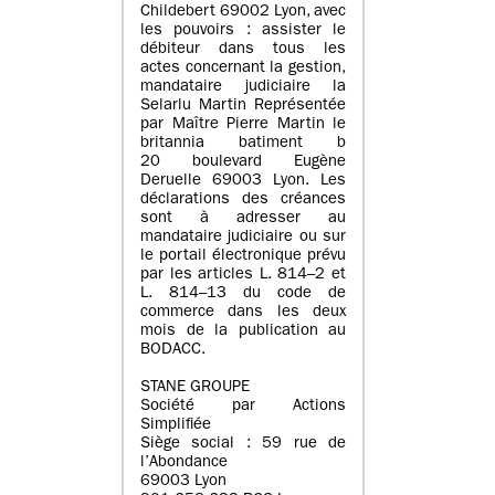
Childebert 69002 Lyon, avec
les pouvoirs : assister le
débiteur dans tous les
actes concernant la gestion,
mandataire judiciaire la
Selarlu Martin Représentée
par Maître Pierre Martin le
britannia batiment b
20 boulevard Eugène
Deruelle 69003 Lyon. Les
déclarations des créances
sont à adresser au
mandataire judiciaire ou sur
le portail électronique prévu
par les articles L. 814–2 et
L. 814–13 du code de
commerce dans les deux
mois de la publication au
BODACC.
STANE GROUPE
Société par Actions
Simplifiée
Siège social : 59 rue de
l’Abondance
69003 Lyon