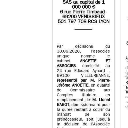
SAS
au capital de
1
0
00 000
€
6 rue Pierre Timbaud -
69200 VENISSIEUX
501 797 708 RCS LYON
Par décisions du
30.06.2026, l’associée
unique nomme le
A
cabinet
ANCETTE ET
l
ASSOCIES
domicilié au
d
24 rue Edouard Aynard –
q
69100 VILLEURBANNE,
t
r
eprésenté par M
.
Pierre
-
Jérôme ANCETTE,
en qualité
T
de Commissaire aux
T
Comptes titulaire, en
c
remplacement de
M
.
Lionel
s
BABOT
, démissionnaire pour
c
la durée restant à courir du
mandat de son
prédécesseur, soit jusqu’à
la décision de l’Associée