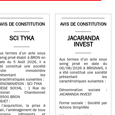
AVIS DE CONSTITUTION
AVIS DE CONSTITUTION
SCI TYKA
JACARANDA
INVEST
ux termes d’un acte sous
eing privé établi à BRON en
Aux termes d’un acte sous
ate du 5 Août 2026, il a
seing privé en date du
té constitué une société
06/08/2026 à BRIGNAIS, il
civile immobilière
a été constitué une société
présentant les
présentant les
aractéristiques suivantes :
caractéristiques suivantes :
ENOMINATION : SCI TYKA
IEGE SOCIAL : 1 Rue du
Dénomination sociale :
colonel Chambonnet
JACARANDA INVEST
9500 BRON
BJET :
Forme sociale : Société par
 l’acquisition, la prise à
Actions Simplifiée
ail, l’aménagement de tous
errains, bâtiments et