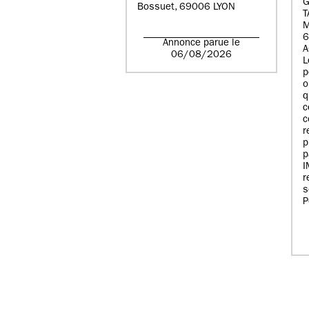
G
Bossuet, 69006 LYON
T
6
Annonce parue le
A
06/08/2026
L
p
o
q
c
c
r
p
p
r
s
P