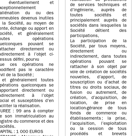
réalisation de prestations
- éventuellement et
de services techniques et
xceptionnellement
d’ingénierie, auprès de
’aliénation du ou des
toutes sociétés et
mmeubles devenus inutiles
principalement auprès de
 la Société, au moyen de
sociétés dans lesquelles la
ente, échange ou apport en
Société détient des
ociété, et généralement
participations,
toutes opérations
La participation de la
uelconques pouvant se
Société, par tous moyens,
attacher directement ou
directement ou
ndirectement à l’objet ci-
indirectement, dans toutes
essus défini, pourvu
opérations pouvant se
ue ces opérations ne
rattacher à son objet par
odifient pas le caractère
voie de création de sociétés
ivil de la Société ;
nouvelles, d’apport, de
 et généralement toutes
souscription ou d’achat de
pérations quelconques se
titres ou droits sociaux, de
apportant directement ou
fusion ou autrement, de
ndirectement à l’objet
création, d’acquisition, de
ocial et susceptibles d’en
location, de prise en
aciliter la réalisation.
location-gérance de tous
UREE : 99 ans à compter
fonds de commerce ou
e son immatriculation au
établissements ; la prise,
egistre du commerce et des
l’acquisition, l’exploitation
ociétés.
ou la cession de tous
APITAL : 1 000 EUROS
procédés et brevets