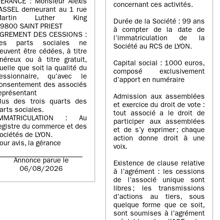
ERANCE : Monsieur Alexis
concernant ces activités.
ASSEL demeurant au 1 rue
Martin Luther King
Durée de la Société : 99 ans
9800 SAINT PRIEST
à compter de la date de
GREMENT DES CESSIONS :
l’immatriculation de la
es parts sociales ne
Société au RCS de LYON.
euvent être cédées, à titre
néreux ou à titre gratuit,
Capital social : 1000 euros,
uelle que soit la qualité du
composé exclusivement
essionnaire, qu’avec le
d’apport en numéraire
onsentement des associés
eprésentant
Admission aux assemblées
lus des trois quarts des
et exercice du droit de vote :
arts sociales.
tout associé a le droit de
IMMATRICULATION : Au
participer aux assemblées
egistre du commerce et des
et de s’y exprimer ; chaque
ociétés de LYON.
action donne droit à une
our avis, la gérance
voix.
Annonce parue le
Existence de clause relative
06/08/2026
à l’agrément : les cessions
de l’associé unique sont
libres ; les transmissions
d’actions au tiers, sous
quelque forme que ce soit,
sont soumises à l’agrément