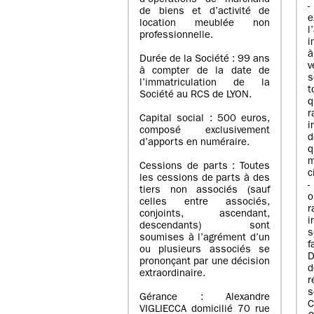
d’opérations de marchand
de biens et d’activité de
e
location meublée non
l
professionnelle.
i
à
Durée de la Société : 99 ans
v
à compter de la date de
s
l’immatriculation de la
Société au RCS de LYON.
q
r
Capital social : 500 euros,
i
composé exclusivement
d
d’apports en numéraire.
q
m
Cessions de parts : Toutes
c
les cessions de parts à des
-
tiers non associés (sauf
o
celles entre associés,
r
conjoints, ascendant,
i
descendants) sont
s
soumises à l’agrément d’un
f
ou plusieurs associés se
D
prononçant par une décision
d
extraordinaire.
r
s
Gérance : Alexandre
C
VIGLIECCA domicilié 70 rue