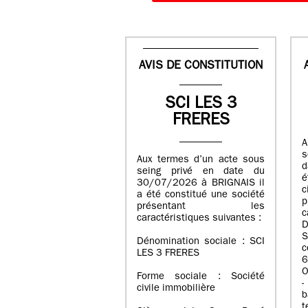
AVIS DE CONSTITUTION
SCI LES 3
FRERES
A
s
Aux termes d’un acte sous
d
seing privé en date du
é
30/07/2026 à BRIGNAIS il
a été constitué une société
présentant les
c
caractéristiques suivantes :
D
S
Dénomination sociale : SCI
LES 3 FRERES
6
O
Forme sociale : Société
-
civile immobilière
b
t