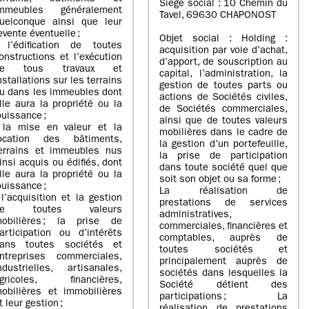
Siège social : 10 Chemin du
mmeubles généralement
Tavel, 69630 CHAPONOST
uelconque ainsi que leur
evente éventuelle ;
Objet social : Holding :
 l’édification de toutes
acquisition par voie d’achat,
onstructions et l’exécution
d’apport, de souscription au
de tous travaux et
capital, l’administration, la
nstallations sur les terrains
gestion de toutes parts ou
u dans les immeubles dont
actions de Sociétés civiles,
lle aura la propriété ou la
de Sociétés commerciales,
ouissance ;
ainsi que de toutes valeurs
 la mise en valeur et la
mobilières dans le cadre de
ocation des bâtiments,
la gestion d’un portefeuille,
errains et immeubles nus
la prise de participation
insi acquis ou édifiés, dont
dans toute société quel que
lle aura la propriété ou la
soit son objet ou sa forme ;
ouissance ;
La réalisation de
 l’acquisition et la gestion
prestations de services
de toutes valeurs
administratives,
obilières ; la prise de
commerciales, financières et
articipation ou d’intérêts
comptables, auprès de
ans toutes sociétés et
toutes sociétés et
ntreprises commerciales,
principalement auprès de
ndustrielles, artisanales,
sociétés dans lesquelles la
gricoles, financières,
Société détient des
obilières et immobilières
participations ; La
t leur gestion ;