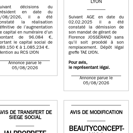
LYON
suivant décisions du
Président en date du
5/08/2026, il a été
Suivant AGE en date du
onstaté la réalisation
02.02.2025 il a été
éfinitive de l’augmentation
constaté la démission de
e capital en numéraire d’un
son mandat de gérant de
montant de 96.084 €,
Florence JOSSERAND sans
ortant le capital social de
qu’il soit procédé à son
89.150 € à 1.085.234 €.
remplacement. Dépôt légal
ention au RCS LYON
greffe TAE LYON.
Pour avis,
Annonce parue le
le représentant légal.
05/08/2026
Annonce parue le
05/08/2026
AVIS DE TRANSFERT DE
AVIS DE MODIFICATION
SIEGE SOCIAL
BEAUTYCONCEPT-