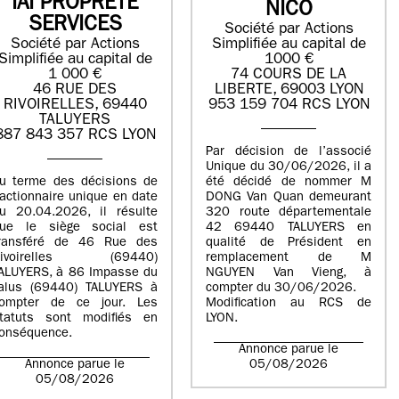
IAI PROPRETE
NICO
SERVICES
Société par Actions
Société par Actions
Simplifiée au capital de
Simplifiée au capital de
1000 €
1 000 €
74 COURS DE LA
46 RUE DES
LIBERTE, 69003 LYON
RIVOIRELLES, 69440
953 159 704 RCS LYON
TALUYERS
887 843 357 RCS LYON
Par décision de l’associé
Unique du 30/06/2026, il a
u terme des décisions de
été décidé de nommer M
’actionnaire unique en date
DONG Van Quan demeurant
u 20.04.2026, il résulte
320 route départementale
ue le siège social est
42 69440 TALUYERS en
ransféré de 46 Rue des
qualité de Président en
Rivoirelles (69440)
remplacement de M
ALUYERS, à 86 Impasse du
NGUYEN Van Vieng, à
alus (69440) TALUYERS à
compter du 30/06/2026.
ompter de ce jour. Les
Modification au RCS de
tatuts sont modifiés en
LYON.
onséquence.
Annonce parue le
Annonce parue le
05/08/2026
05/08/2026