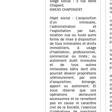
Siège social : 3 rue René
i
Chapard,
q
69630 CHAPONOST
r
-
Objet social : L’acquisition
c
d’un immeuble,
l’administration et
i
l’exploitation par bail,
o
location nue ou toute autre
e
forme de mise à disposition
j
de tous immeubles et droits
-
immobiliers, à usage
l
d’habitation, professionnel,
t
commercial ou mixte ; ou
a
autrement dudit immeuble
e
et de tous autres
j
immeubles bâtis dont elle
-
pourrait devenir propriétaire
ultérieurement, par voie
m
d’acquisition, échange,
p
apport ou autrement. Et
d
sous réserve que ces
e
opérations demeurent
i
accessoires et ne remettent
a
pas en cause le caractère
m
civil de la Société, l’exercice
e