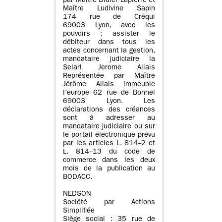
par Maître Didier Lapierre et
Maître Ludivine Sapin
174 rue de Créqui
69003 Lyon, avec les
pouvoirs : assister le
débiteur dans tous les
actes concernant la gestion,
mandataire judiciaire la
Selarl Jerome Allais
Représentée par Maître
Jérôme Allais immeuble
l’europe 62 rue de Bonnel
69003 Lyon. Les
déclarations des créances
sont à adresser au
mandataire judiciaire ou sur
le portail électronique prévu
par les articles L. 814–2 et
L. 814–13 du code de
commerce dans les deux
mois de la publication au
BODACC.
NEDSON
Société par Actions
Simplifiée
Siège social : 35 rue de