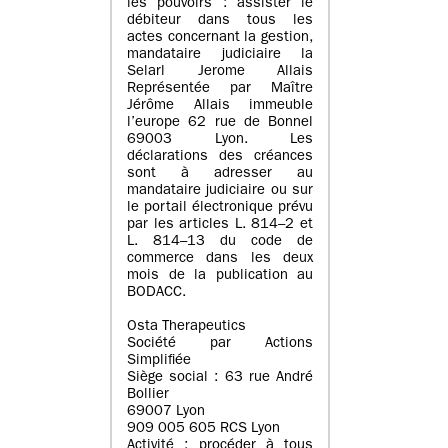
les pouvoirs : assister le
débiteur dans tous les
actes concernant la gestion,
mandataire judiciaire la
Selarl Jerome Allais
Représentée par Maître
Jérôme Allais immeuble
l’europe 62 rue de Bonnel
69003 Lyon. Les
déclarations des créances
sont à adresser au
mandataire judiciaire ou sur
le portail électronique prévu
par les articles L. 814–2 et
L. 814–13 du code de
commerce dans les deux
mois de la publication au
BODACC.
Osta Therapeutics
Société par Actions
Simplifiée
Siège social : 63 rue André
Bollier
69007 Lyon
909 005 605 RCS Lyon
Activité : procéder à tous