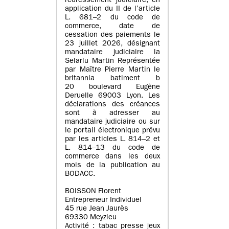
redressement judiciaire, en
application du II de l’article
L. 681–2 du code de
commerce, date de
cessation des paiements le
23 juillet 2026, désignant
mandataire judiciaire la
Selarlu Martin Représentée
par Maître Pierre Martin le
britannia batiment b
20 boulevard Eugène
Deruelle 69003 Lyon. Les
déclarations des créances
sont à adresser au
mandataire judiciaire ou sur
le portail électronique prévu
par les articles L. 814–2 et
L. 814–13 du code de
commerce dans les deux
mois de la publication au
BODACC.
BOISSON Florent
Entrepreneur Individuel
45 rue Jean Jaurès
69330 Meyzieu
Activité : tabac presse jeux