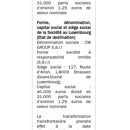
31.000 parts sociales
d’environ 1,29 euros de
valeur nominale
Forme, dénomination
,
capital social
et siège social
de la Société au Luxembourg
(Etat d
e destination
)
Dénomination sociale : CW
GROUP S.à.r.l
Forme : société à
responsabilité limitée
(S.à.r.l)
Siège social : 117, Route
d’Arlon, L-8009 Strassen
(Grand-Duché de
Luxembourg)
Capital social :
40.000 euros divisé en
31.000 parts sociales
d’environ 1,29 euros de
valeur nominale
La transformation
transfrontalière prendra
effet à la date