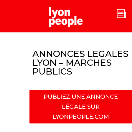
ANNONCES LEGALES
LYON – MARCHES
PUBLICS
PUBLIEZ UNE ANNONCE
LÉGALE SUR
LYONPEOPLE.COM