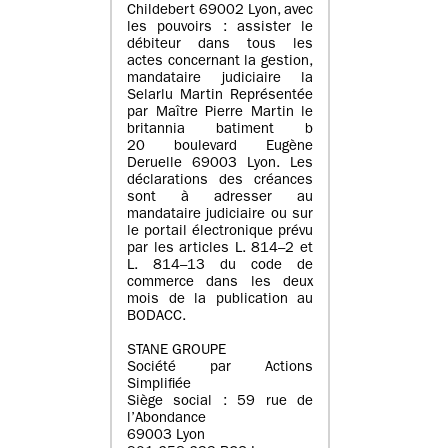
Childebert 69002 Lyon, avec
les pouvoirs : assister le
débiteur dans tous les
actes concernant la gestion,
mandataire judiciaire la
Selarlu Martin Représentée
par Maître Pierre Martin le
britannia batiment b
20 boulevard Eugène
Deruelle 69003 Lyon. Les
déclarations des créances
sont à adresser au
mandataire judiciaire ou sur
le portail électronique prévu
par les articles L. 814–2 et
L. 814–13 du code de
commerce dans les deux
mois de la publication au
BODACC.
STANE GROUPE
Société par Actions
Simplifiée
Siège social : 59 rue de
l’Abondance
69003 Lyon