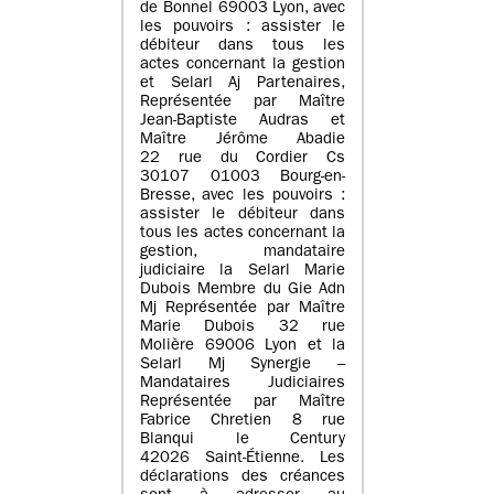
de Bonnel 69003 Lyon, avec
les pouvoirs : assister le
débiteur dans tous les
actes concernant la gestion
et Selarl Aj Partenaires,
Représentée par Maître
Jean-Baptiste Audras et
Maître Jérôme Abadie
22 rue du Cordier Cs
30107 01003 Bourg-en-
Bresse, avec les pouvoirs :
assister le débiteur dans
tous les actes concernant la
gestion, mandataire
judiciaire la Selarl Marie
Dubois Membre du Gie Adn
Mj Représentée par Maître
Marie Dubois 32 rue
Molière 69006 Lyon et la
Selarl Mj Synergie –
Mandataires Judiciaires
Représentée par Maître
Fabrice Chretien 8 rue
Blanqui le Century
42026 Saint-Étienne. Les
déclarations des créances