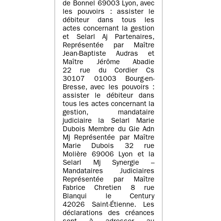
de Bonnel 69003 Lyon, avec
les pouvoirs : assister le
débiteur dans tous les
actes concernant la gestion
et Selarl Aj Partenaires,
Représentée par Maître
Jean-Baptiste Audras et
Maître Jérôme Abadie
22 rue du Cordier Cs
30107 01003 Bourg-en-
Bresse, avec les pouvoirs :
assister le débiteur dans
tous les actes concernant la
gestion, mandataire
judiciaire la Selarl Marie
Dubois Membre du Gie Adn
Mj Représentée par Maître
Marie Dubois 32 rue
Molière 69006 Lyon et la
Selarl Mj Synergie –
Mandataires Judiciaires
Représentée par Maître
Fabrice Chretien 8 rue
Blanqui le Century
42026 Saint-Étienne. Les
déclarations des créances