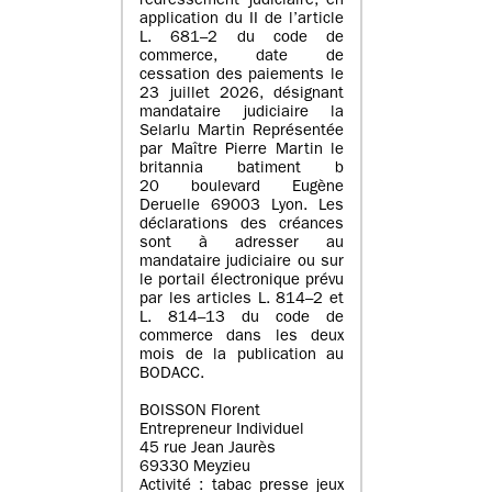
redressement judiciaire, en
application du II de l’article
L. 681–2 du code de
commerce, date de
cessation des paiements le
23 juillet 2026, désignant
mandataire judiciaire la
Selarlu Martin Représentée
par Maître Pierre Martin le
britannia batiment b
20 boulevard Eugène
Deruelle 69003 Lyon. Les
déclarations des créances
sont à adresser au
mandataire judiciaire ou sur
le portail électronique prévu
par les articles L. 814–2 et
L. 814–13 du code de
commerce dans les deux
mois de la publication au
BODACC.
BOISSON Florent
Entrepreneur Individuel
45 rue Jean Jaurès
69330 Meyzieu
Activité : tabac presse jeux