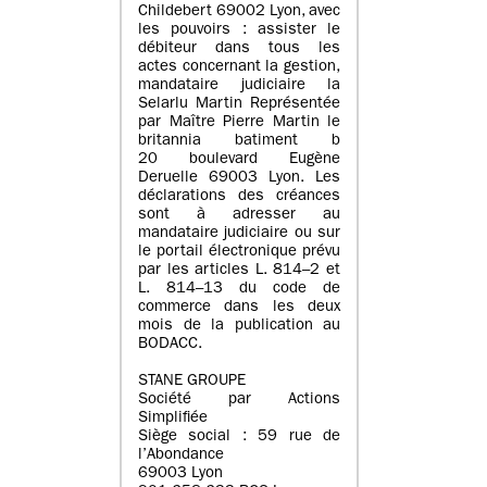
Childebert 69002 Lyon, avec
les pouvoirs : assister le
débiteur dans tous les
actes concernant la gestion,
mandataire judiciaire la
Selarlu Martin Représentée
par Maître Pierre Martin le
britannia batiment b
20 boulevard Eugène
Deruelle 69003 Lyon. Les
déclarations des créances
sont à adresser au
mandataire judiciaire ou sur
le portail électronique prévu
par les articles L. 814–2 et
L. 814–13 du code de
commerce dans les deux
mois de la publication au
BODACC.
STANE GROUPE
Société par Actions
Simplifiée
Siège social : 59 rue de
l’Abondance
69003 Lyon