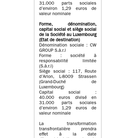
31.000 parts sociales
d’environ 1,29 euros de
valeur nominale
Forme, dénomination
,
capital social
et siège social
de la Société au Luxembourg
(Etat d
e destination
)
Dénomination sociale : CW
GROUP S.à.r.l
Forme : société à
responsabilité limitée
(S.à.r.l)
Siège social : 117, Route
d’Arlon, L-8009 Strassen
(Grand-Duché de
Luxembourg)
Capital social :
40.000 euros divisé en
31.000 parts sociales
d’environ 1,29 euros de
valeur nominale
La transformation
transfrontalière prendra
effet à la date