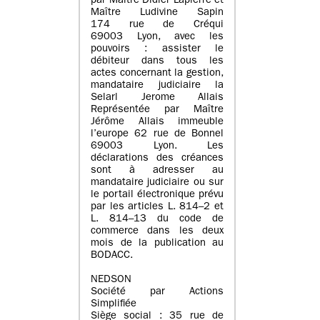
par Maître Didier Lapierre et
Maître Ludivine Sapin
174 rue de Créqui
69003 Lyon, avec les
pouvoirs : assister le
débiteur dans tous les
actes concernant la gestion,
mandataire judiciaire la
Selarl Jerome Allais
Représentée par Maître
Jérôme Allais immeuble
l’europe 62 rue de Bonnel
69003 Lyon. Les
déclarations des créances
sont à adresser au
mandataire judiciaire ou sur
le portail électronique prévu
par les articles L. 814–2 et
L. 814–13 du code de
commerce dans les deux
mois de la publication au
BODACC.
NEDSON
Société par Actions
Simplifiée
Siège social : 35 rue de