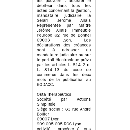
les pouvoirs : assister le
débiteur dans tous les
actes concernant la gestion,
mandataire judiciaire la
Selarl Jerome Allais
Représentée par Maître
Jérôme Allais immeuble
l’europe 62 rue de Bonnel
69003 Lyon. Les
déclarations des créances
sont à adresser au
mandataire judiciaire ou sur
le portail électronique prévu
par les articles L. 814–2 et
L. 814–13 du code de
commerce dans les deux
mois de la publication au
BODACC.
Osta Therapeutics
Société par Actions
Simplifiée
Siège social : 63 rue André
Bollier
69007 Lyon
909 005 605 RCS Lyon
Activité : procéder à tous