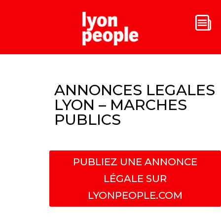
ANNONCES LEGALES
LYON – MARCHES
PUBLICS
PUBLIEZ UNE ANNONCE
LÉGALE SUR
LYONPEOPLE.COM