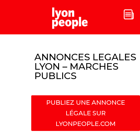
ANNONCES LEGALES
LYON – MARCHES
PUBLICS
PUBLIEZ UNE ANNONCE
LÉGALE SUR
LYONPEOPLE.COM