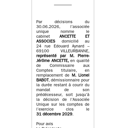
Par décisions du
30.06.2026, l’associée
unique nomme le
cabinet
ANCETTE ET
ASSOCIES
domicilié au
24 rue Edouard Aynard –
69100 VILLEURBANNE,
r
eprésenté par M
.
Pierre
-
Jérôme ANCETTE,
en qualité
de Commissaire aux
Comptes titulaire, en
remplacement de
M
.
Lionel
BABOT
, démissionnaire pour
la durée restant à courir du
mandat de son
prédécesseur, soit jusqu’à
la décision de l’Associée
Unique sur les comptes de
l’exercice clos le
31 décembre 2029
.
Pour avis