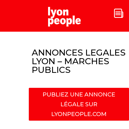
ANNONCES LEGALES
LYON – MARCHES
PUBLICS
PUBLIEZ UNE ANNONCE
LÉGALE SUR
LYONPEOPLE.COM