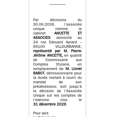
Par décisions du
30.06.2026, l’associée
unique nomme le
cabinet
ANCETTE ET
ASSOCIES
domicilié au
24 rue Edouard Aynard –
69100 VILLEURBANNE,
r
eprésenté par M
.
Pierre
-
Jérôme ANCETTE,
en qualité
de Commissaire aux
Comptes titulaire, en
remplacement de
M
.
Lionel
BABOT
, démissionnaire pour
la durée restant à courir du
mandat de son
prédécesseur, soit jusqu’à
la décision de l’Associée
Unique sur les comptes de
l’exercice clos le
31 décembre 2029
.
Pour avis