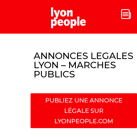
ANNONCES LEGALES
LYON – MARCHES
PUBLICS
PUBLIEZ UNE ANNONCE
LÉGALE SUR
LYONPEOPLE.COM