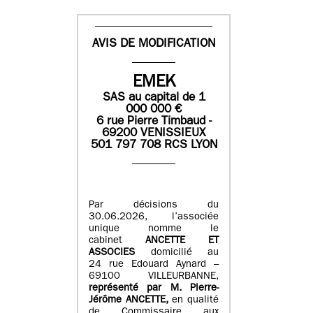
AVIS DE MODIFICATION
EMEK
SAS
au capital de
1
0
00 000
€
6 rue Pierre Timbaud -
69200 VENISSIEUX
501 797 708 RCS LYON
Par décisions du
30.06.2026, l’associée
unique nomme le
cabinet
ANCETTE ET
ASSOCIES
domicilié au
24 rue Edouard Aynard –
69100 VILLEURBANNE,
r
eprésenté par M
.
Pierre
-
Jérôme ANCETTE,
en qualité
de Commissaire aux