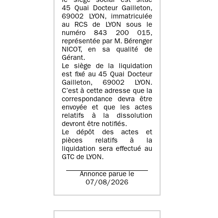
le siège social est situé
45 Quai Docteur Gailleton,
69002 LYON
, immatriculée
au
RCS de LYON sous le
numéro 843 200 015
,
représentée par
M. Bérenger
NICOT
, en sa qualité de
Gérant.
Le siège de la liquidation
est fixé au
45 Quai Docteur
Gailleton, 69002 LYON
.
C’est à cette adresse que la
correspondance devra être
envoyée et que les actes
relatifs à la dissolution
devront être notifiés.
Le dépôt des actes et
pièces relatifs à la
liquidation sera effectué au
GTC de
LYON
.
Annonce parue le
07/08/2026