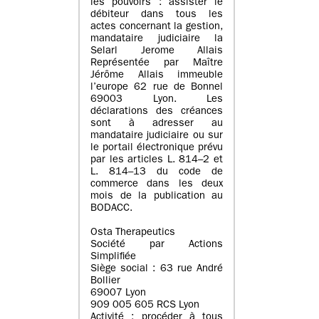
les pouvoirs : assister le
débiteur dans tous les
actes concernant la gestion,
mandataire judiciaire la
Selarl Jerome Allais
Représentée par Maître
Jérôme Allais immeuble
l’europe 62 rue de Bonnel
69003 Lyon. Les
déclarations des créances
sont à adresser au
mandataire judiciaire ou sur
le portail électronique prévu
par les articles L. 814–2 et
L. 814–13 du code de
commerce dans les deux
mois de la publication au
BODACC.
Osta Therapeutics
Société par Actions
Simplifiée
Siège social : 63 rue André
Bollier
69007 Lyon
909 005 605 RCS Lyon
Activité : procéder à tous