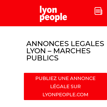
ANNONCES LEGALES
LYON – MARCHES
PUBLICS
PUBLIEZ UNE ANNONCE
LÉGALE SUR
LYONPEOPLE.COM