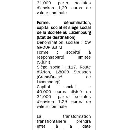
31.000 parts sociales
d’environ 1,29 euros de
valeur nominale
Forme, dénomination
,
capital social
et siège social
de la Société au Luxembourg
(Etat d
e destination
)
Dénomination sociale : CW
GROUP S.à.r.l
Forme : société à
responsabilité limitée
(S.à.r.l)
Siège social : 117, Route
d’Arlon, L-8009 Strassen
(Grand-Duché de
Luxembourg)
Capital social :
40.000 euros divisé en
31.000 parts sociales
d’environ 1,29 euros de
valeur nominale
La transformation
transfrontalière prendra
effet à la date