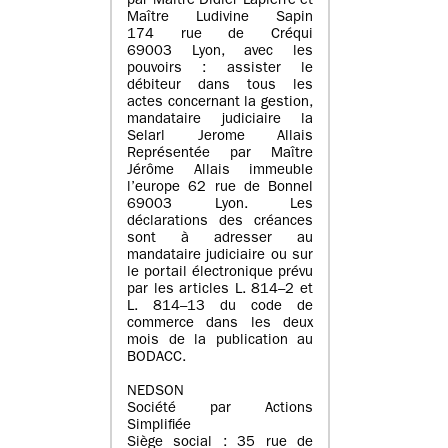
par Maître Didier Lapierre et
Maître Ludivine Sapin
174 rue de Créqui
69003 Lyon, avec les
pouvoirs : assister le
débiteur dans tous les
actes concernant la gestion,
mandataire judiciaire la
Selarl Jerome Allais
Représentée par Maître
Jérôme Allais immeuble
l’europe 62 rue de Bonnel
69003 Lyon. Les
déclarations des créances
sont à adresser au
mandataire judiciaire ou sur
le portail électronique prévu
par les articles L. 814–2 et
L. 814–13 du code de
commerce dans les deux
mois de la publication au
BODACC.
NEDSON
Société par Actions
Simplifiée
Siège social : 35 rue de