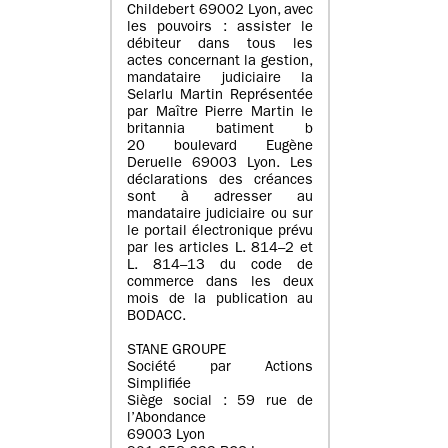
Childebert 69002 Lyon, avec
les pouvoirs : assister le
débiteur dans tous les
actes concernant la gestion,
mandataire judiciaire la
Selarlu Martin Représentée
par Maître Pierre Martin le
britannia batiment b
20 boulevard Eugène
Deruelle 69003 Lyon. Les
déclarations des créances
sont à adresser au
mandataire judiciaire ou sur
le portail électronique prévu
par les articles L. 814–2 et
L. 814–13 du code de
commerce dans les deux
mois de la publication au
BODACC.
STANE GROUPE
Société par Actions
Simplifiée
Siège social : 59 rue de
l’Abondance
69003 Lyon