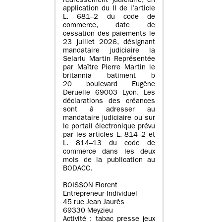
redressement judiciaire, en
application du II de l’article
L. 681–2 du code de
commerce, date de
cessation des paiements le
23 juillet 2026, désignant
mandataire judiciaire la
Selarlu Martin Représentée
par Maître Pierre Martin le
britannia batiment b
20 boulevard Eugène
Deruelle 69003 Lyon. Les
déclarations des créances
sont à adresser au
mandataire judiciaire ou sur
le portail électronique prévu
par les articles L. 814–2 et
L. 814–13 du code de
commerce dans les deux
mois de la publication au
BODACC.
BOISSON Florent
Entrepreneur Individuel
45 rue Jean Jaurès
69330 Meyzieu
Activité : tabac presse jeux