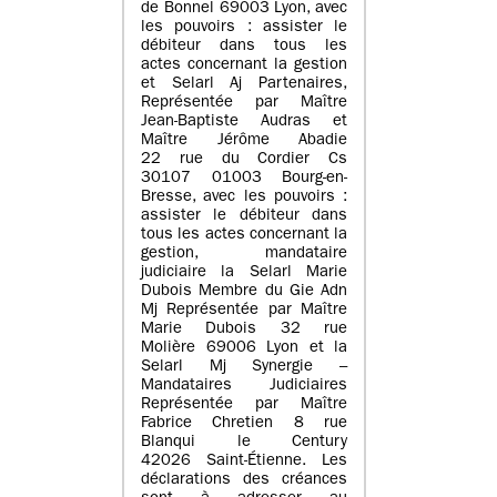
de Bonnel 69003 Lyon, avec
les pouvoirs : assister le
débiteur dans tous les
actes concernant la gestion
et Selarl Aj Partenaires,
Représentée par Maître
Jean-Baptiste Audras et
Maître Jérôme Abadie
22 rue du Cordier Cs
30107 01003 Bourg-en-
Bresse, avec les pouvoirs :
assister le débiteur dans
tous les actes concernant la
gestion, mandataire
judiciaire la Selarl Marie
Dubois Membre du Gie Adn
Mj Représentée par Maître
Marie Dubois 32 rue
Molière 69006 Lyon et la
Selarl Mj Synergie –
Mandataires Judiciaires
Représentée par Maître
Fabrice Chretien 8 rue
Blanqui le Century
42026 Saint-Étienne. Les
déclarations des créances