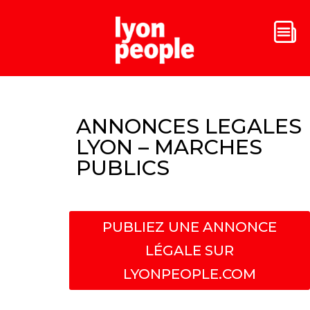
ANNONCES LEGALES
LYON – MARCHES
PUBLICS
PUBLIEZ UNE ANNONCE
LÉGALE SUR
LYONPEOPLE.COM