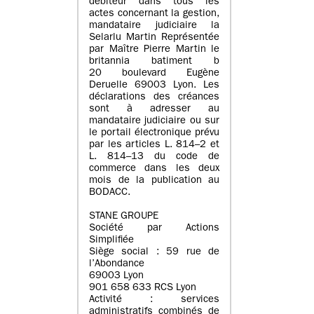
débiteur dans tous les
actes concernant la gestion,
mandataire judiciaire la
Selarlu Martin Représentée
par Maître Pierre Martin le
britannia batiment b
20 boulevard Eugène
Deruelle 69003 Lyon. Les
déclarations des créances
sont à adresser au
mandataire judiciaire ou sur
le portail électronique prévu
par les articles L. 814–2 et
L. 814–13 du code de
commerce dans les deux
mois de la publication au
BODACC.
STANE GROUPE
Société par Actions
Simplifiée
Siège social : 59 rue de
l’Abondance
69003 Lyon
901 658 633 RCS Lyon
Activité : services
administratifs combinés de