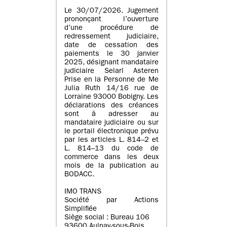
Le 30/07/2026. Jugement
prononçant l’ouverture
d’une procédure de
redressement judiciaire,
date de cessation des
paiements le 30 janvier
2025, désignant mandataire
judiciaire Selarl Asteren
Prise en la Personne de Me
Julia Ruth 14/16 rue de
Lorraine 93000 Bobigny. Les
déclarations des créances
sont à adresser au
mandataire judiciaire ou sur
le portail électronique prévu
par les articles L. 814–2 et
L. 814–13 du code de
commerce dans les deux
mois de la publication au
BODACC.
IMO TRANS
Société par Actions
Simplifiée
Siège social : Bureau 106
93600 Aulnay-sous-Bois