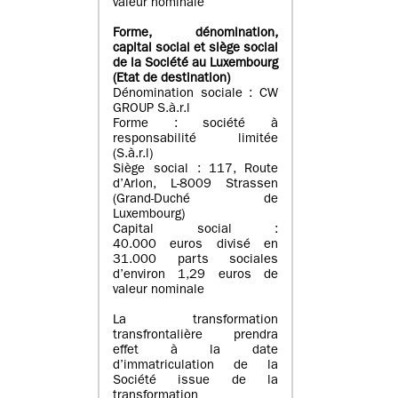
valeur nominale
Forme, dénomination
,
capital social
et siège social
de la Société au Luxembourg
(Etat d
e destination
)
Dénomination sociale : CW
GROUP S.à.r.l
Forme : société à
responsabilité limitée
(S.à.r.l)
Siège social : 117, Route
d’Arlon, L-8009 Strassen
(Grand-Duché de
Luxembourg)
Capital social :
40.000 euros divisé en
31.000 parts sociales
d’environ 1,29 euros de
valeur nominale
La transformation
transfrontalière prendra
effet à la date
d’immatriculation de la
Société issue de la
transformation