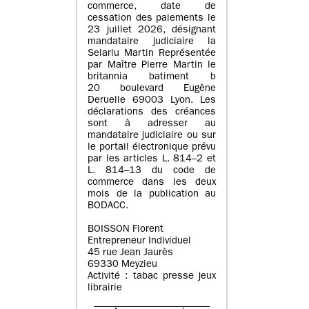
commerce, date de
cessation des paiements le
23 juillet 2026, désignant
mandataire judiciaire la
Selarlu Martin Représentée
par Maître Pierre Martin le
britannia batiment b
20 boulevard Eugène
Deruelle 69003 Lyon. Les
déclarations des créances
sont à adresser au
mandataire judiciaire ou sur
le portail électronique prévu
par les articles L. 814–2 et
L. 814–13 du code de
commerce dans les deux
mois de la publication au
BODACC.
BOISSON Florent
Entrepreneur Individuel
45 rue Jean Jaurès
69330 Meyzieu
Activité : tabac presse jeux
librairie