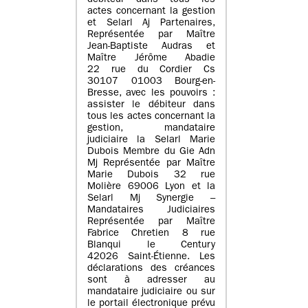
débiteur dans tous les
actes concernant la gestion
et Selarl Aj Partenaires,
Représentée par Maître
Jean-Baptiste Audras et
Maître Jérôme Abadie
22 rue du Cordier Cs
30107 01003 Bourg-en-
Bresse, avec les pouvoirs :
assister le débiteur dans
tous les actes concernant la
gestion, mandataire
judiciaire la Selarl Marie
Dubois Membre du Gie Adn
Mj Représentée par Maître
Marie Dubois 32 rue
Molière 69006 Lyon et la
Selarl Mj Synergie –
Mandataires Judiciaires
Représentée par Maître
Fabrice Chretien 8 rue
Blanqui le Century
42026 Saint-Étienne. Les
déclarations des créances
sont à adresser au
mandataire judiciaire ou sur
le portail électronique prévu