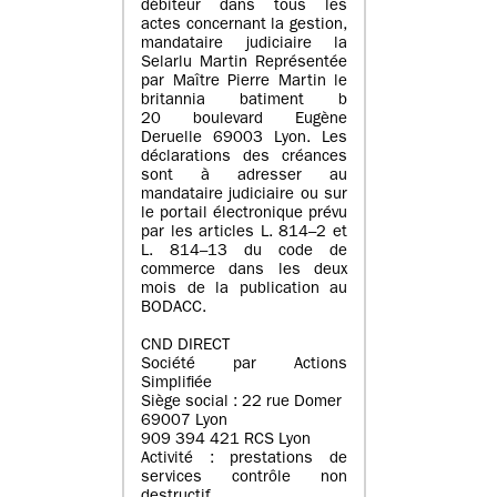
débiteur dans tous les
actes concernant la gestion,
mandataire judiciaire la
Selarlu Martin Représentée
par Maître Pierre Martin le
britannia batiment b
20 boulevard Eugène
Deruelle 69003 Lyon. Les
déclarations des créances
sont à adresser au
mandataire judiciaire ou sur
le portail électronique prévu
par les articles L. 814–2 et
L. 814–13 du code de
commerce dans les deux
mois de la publication au
BODACC.
CND DIRECT
Société par Actions
Simplifiée
Siège social : 22 rue Domer
69007 Lyon
909 394 421 RCS Lyon
Activité : prestations de
services contrôle non