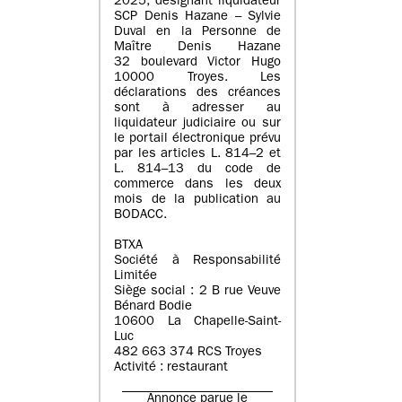
2025, désignant liquidateur
SCP Denis Hazane – Sylvie
Duval en la Personne de
Maître Denis Hazane
32 boulevard Victor Hugo
10000 Troyes. Les
déclarations des créances
sont à adresser au
liquidateur judiciaire ou sur
le portail électronique prévu
par les articles L. 814–2 et
L. 814–13 du code de
commerce dans les deux
mois de la publication au
BODACC.
BTXA
Société à Responsabilité
Limitée
Siège social : 2 B rue Veuve
Bénard Bodie
10600 La Chapelle-Saint-
Luc
482 663 374 RCS Troyes
Activité : restaurant
Annonce parue le