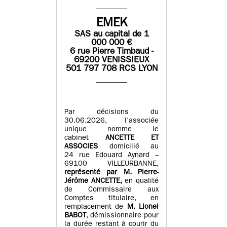
EMEK
SAS
au capital de
1
0
00 000
€
6 rue Pierre Timbaud -
69200 VENISSIEUX
501 797 708 RCS LYON
Par décisions du
30.06.2026, l’associée
unique nomme le
cabinet
ANCETTE ET
ASSOCIES
domicilié au
24 rue Edouard Aynard –
69100 VILLEURBANNE,
r
eprésenté par M
.
Pierre
-
Jérôme ANCETTE,
en qualité
de Commissaire aux
Comptes titulaire, en
remplacement de
M
.
Lionel
BABOT
, démissionnaire pour
la durée restant à courir du