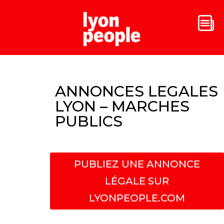
ANNONCES LEGALES
LYON – MARCHES
PUBLICS
PUBLIEZ UNE ANNONCE
LÉGALE SUR
LYONPEOPLE.COM