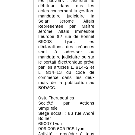
les pouvoirs : assister le
débiteur dans tous les
actes concernant la gestion,
mandataire judiciaire la
Selarl Jerome Allais
Représentée par Maître
Jérôme Allais immeuble
l’europe 62 rue de Bonnel
69003 Lyon. Les
déclarations des créances
sont à adresser au
mandataire judiciaire ou sur
le portail électronique prévu
par les articles L. 814–2 et
L. 814–13 du code de
commerce dans les deux
mois de la publication au
BODACC.
Osta Therapeutics
Société par Actions
Simplifiée
Siège social : 63 rue André
Bollier
69007 Lyon
909 005 605 RCS Lyon
Activité : procéder à tous