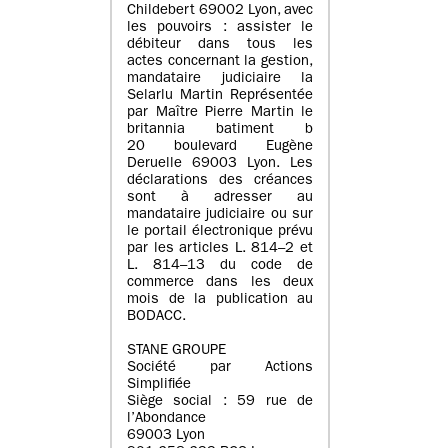
Childebert 69002 Lyon, avec
les pouvoirs : assister le
débiteur dans tous les
actes concernant la gestion,
mandataire judiciaire la
Selarlu Martin Représentée
par Maître Pierre Martin le
britannia batiment b
20 boulevard Eugène
Deruelle 69003 Lyon. Les
déclarations des créances
sont à adresser au
mandataire judiciaire ou sur
le portail électronique prévu
par les articles L. 814–2 et
L. 814–13 du code de
commerce dans les deux
mois de la publication au
BODACC.
STANE GROUPE
Société par Actions
Simplifiée
Siège social : 59 rue de
l’Abondance
69003 Lyon