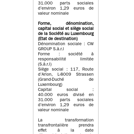
31.000 parts sociales
d’environ 1,29 euros de
valeur nominale
Forme, dénomination
,
capital social
et siège social
de la Société au Luxembourg
(Etat d
e destination
)
Dénomination sociale : CW
GROUP S.à.r.l
Forme : société à
responsabilité limitée
(S.à.r.l)
Siège social : 117, Route
d’Arlon, L-8009 Strassen
(Grand-Duché de
Luxembourg)
Capital social :
40.000 euros divisé en
31.000 parts sociales
d’environ 1,29 euros de
valeur nominale
La transformation
transfrontalière prendra
effet à la date