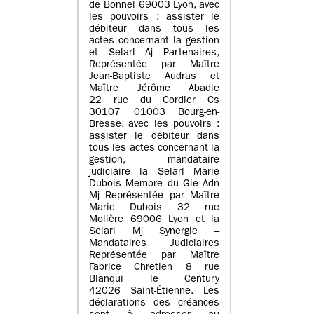
de Bonnel 69003 Lyon, avec
les pouvoirs : assister le
débiteur dans tous les
actes concernant la gestion
et Selarl Aj Partenaires,
Représentée par Maître
Jean-Baptiste Audras et
Maître Jérôme Abadie
22 rue du Cordier Cs
30107 01003 Bourg-en-
Bresse, avec les pouvoirs :
assister le débiteur dans
tous les actes concernant la
gestion, mandataire
judiciaire la Selarl Marie
Dubois Membre du Gie Adn
Mj Représentée par Maître
Marie Dubois 32 rue
Molière 69006 Lyon et la
Selarl Mj Synergie –
Mandataires Judiciaires
Représentée par Maître
Fabrice Chretien 8 rue
Blanqui le Century
42026 Saint-Étienne. Les
déclarations des créances