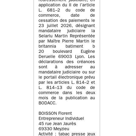
redressement judiciaire, en
application du II de l’article
L. 681–2 du code de
commerce, date de
cessation des paiements le
23 juillet 2026, désignant
mandataire judiciaire la
Selarlu Martin Représentée
par Maître Pierre Martin le
britannia batiment b
20 boulevard Eugène
Deruelle 69003 Lyon. Les
déclarations des créances
sont à adresser au
mandataire judiciaire ou sur
le portail électronique prévu
par les articles L. 814–2 et
L. 814–13 du code de
commerce dans les deux
mois de la publication au
BODACC.
BOISSON Florent
Entrepreneur Individuel
45 rue Jean Jaurès
69330 Meyzieu
Activité : tabac presse jeux