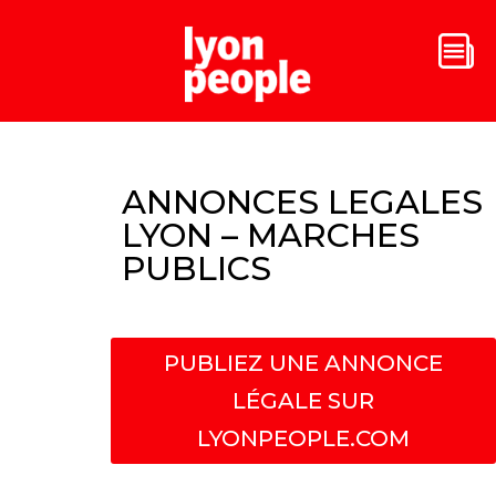
ANNONCES LEGALES
LYON – MARCHES
PUBLICS
PUBLIEZ UNE ANNONCE
LÉGALE SUR
LYONPEOPLE.COM