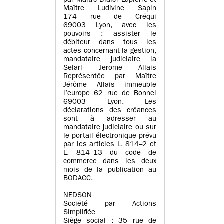
par Maître Didier Lapierre et
Maître Ludivine Sapin
174 rue de Créqui
69003 Lyon, avec les
pouvoirs : assister le
débiteur dans tous les
actes concernant la gestion,
mandataire judiciaire la
Selarl Jerome Allais
Représentée par Maître
Jérôme Allais immeuble
l’europe 62 rue de Bonnel
69003 Lyon. Les
déclarations des créances
sont à adresser au
mandataire judiciaire ou sur
le portail électronique prévu
par les articles L. 814–2 et
L. 814–13 du code de
commerce dans les deux
mois de la publication au
BODACC.
NEDSON
Société par Actions
Simplifiée
Siège social : 35 rue de