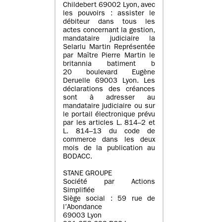
Childebert 69002 Lyon, avec
les pouvoirs : assister le
débiteur dans tous les
actes concernant la gestion,
mandataire judiciaire la
Selarlu Martin Représentée
par Maître Pierre Martin le
britannia batiment b
20 boulevard Eugène
Deruelle 69003 Lyon. Les
déclarations des créances
sont à adresser au
mandataire judiciaire ou sur
le portail électronique prévu
par les articles L. 814–2 et
L. 814–13 du code de
commerce dans les deux
mois de la publication au
BODACC.
STANE GROUPE
Société par Actions
Simplifiée
Siège social : 59 rue de
l’Abondance
69003 Lyon