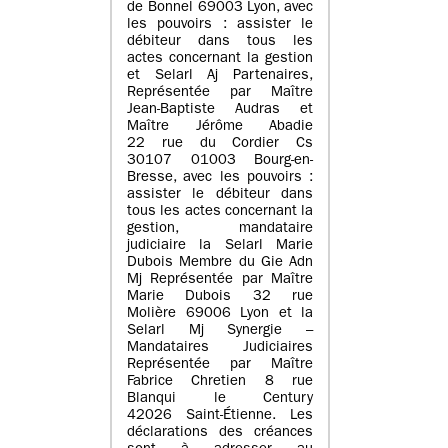
de Bonnel 69003 Lyon, avec
les pouvoirs : assister le
débiteur dans tous les
actes concernant la gestion
et Selarl Aj Partenaires,
Représentée par Maître
Jean-Baptiste Audras et
Maître Jérôme Abadie
22 rue du Cordier Cs
30107 01003 Bourg-en-
Bresse, avec les pouvoirs :
assister le débiteur dans
tous les actes concernant la
gestion, mandataire
judiciaire la Selarl Marie
Dubois Membre du Gie Adn
Mj Représentée par Maître
Marie Dubois 32 rue
Molière 69006 Lyon et la
Selarl Mj Synergie –
Mandataires Judiciaires
Représentée par Maître
Fabrice Chretien 8 rue
Blanqui le Century
42026 Saint-Étienne. Les
déclarations des créances