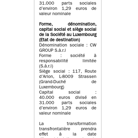
31.000 parts sociales
d’environ 1,29 euros de
valeur nominale
Forme, dénomination
,
capital social
et siège social
de la Société au Luxembourg
(Etat d
e destination
)
Dénomination sociale : CW
GROUP S.à.r.l
Forme : société à
responsabilité limitée
(S.à.r.l)
Siège social : 117, Route
d’Arlon, L-8009 Strassen
(Grand-Duché de
Luxembourg)
Capital social :
40.000 euros divisé en
31.000 parts sociales
d’environ 1,29 euros de
valeur nominale
La transformation
transfrontalière prendra
effet à la date