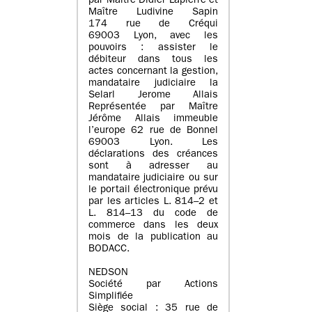
par Maître Didier Lapierre et
Maître Ludivine Sapin
174 rue de Créqui
69003 Lyon, avec les
pouvoirs : assister le
débiteur dans tous les
actes concernant la gestion,
mandataire judiciaire la
Selarl Jerome Allais
Représentée par Maître
Jérôme Allais immeuble
l’europe 62 rue de Bonnel
69003 Lyon. Les
déclarations des créances
sont à adresser au
mandataire judiciaire ou sur
le portail électronique prévu
par les articles L. 814–2 et
L. 814–13 du code de
commerce dans les deux
mois de la publication au
BODACC.
NEDSON
Société par Actions
Simplifiée
Siège social : 35 rue de