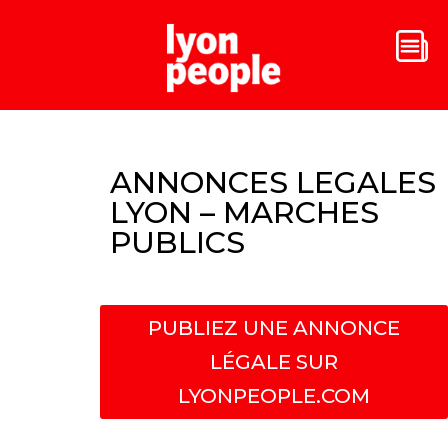
ANNONCES LEGALES
LYON – MARCHES
PUBLICS
PUBLIEZ UNE ANNONCE
LÉGALE SUR
LYONPEOPLE.COM