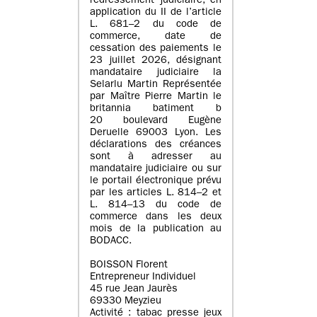
redressement judiciaire, en
application du II de l’article
L. 681–2 du code de
commerce, date de
cessation des paiements le
23 juillet 2026, désignant
mandataire judiciaire la
Selarlu Martin Représentée
par Maître Pierre Martin le
britannia batiment b
20 boulevard Eugène
Deruelle 69003 Lyon. Les
déclarations des créances
sont à adresser au
mandataire judiciaire ou sur
le portail électronique prévu
par les articles L. 814–2 et
L. 814–13 du code de
commerce dans les deux
mois de la publication au
BODACC.
BOISSON Florent
Entrepreneur Individuel
45 rue Jean Jaurès
69330 Meyzieu
Activité : tabac presse jeux