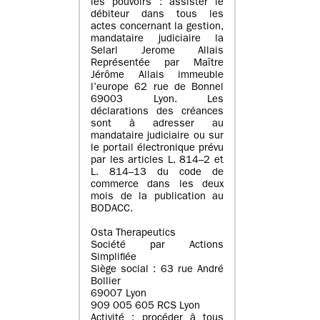
les pouvoirs : assister le
débiteur dans tous les
actes concernant la gestion,
mandataire judiciaire la
Selarl Jerome Allais
Représentée par Maître
Jérôme Allais immeuble
l’europe 62 rue de Bonnel
69003 Lyon. Les
déclarations des créances
sont à adresser au
mandataire judiciaire ou sur
le portail électronique prévu
par les articles L. 814–2 et
L. 814–13 du code de
commerce dans les deux
mois de la publication au
BODACC.
Osta Therapeutics
Société par Actions
Simplifiée
Siège social : 63 rue André
Bollier
69007 Lyon
909 005 605 RCS Lyon
Activité : procéder à tous