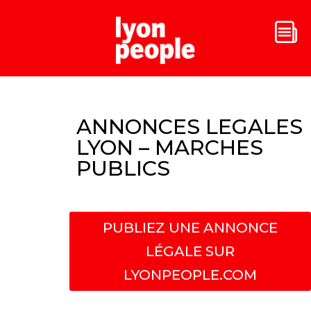
ANNONCES LEGALES
LYON – MARCHES
PUBLICS
PUBLIEZ UNE ANNONCE
LÉGALE SUR
LYONPEOPLE.COM