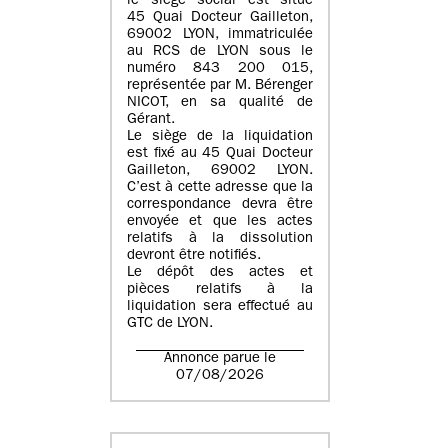
le siège social est situé
45 Quai Docteur Gailleton,
69002 LYON
, immatriculée
au
RCS de LYON sous le
numéro 843 200 015
,
représentée par
M. Bérenger
NICOT
, en sa qualité de
Gérant.
Le siège de la liquidation
est fixé au
45 Quai Docteur
Gailleton, 69002 LYON
.
C’est à cette adresse que la
correspondance devra être
envoyée et que les actes
relatifs à la dissolution
devront être notifiés.
Le dépôt des actes et
pièces relatifs à la
liquidation sera effectué au
GTC de
LYON
.
Annonce parue le
07/08/2026