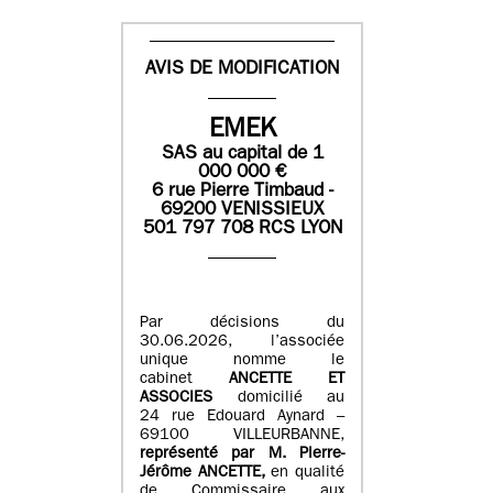
AVIS DE MODIFICATION
EMEK
SAS
au capital de
1
0
00 000
€
6 rue Pierre Timbaud -
69200 VENISSIEUX
501 797 708 RCS LYON
Par décisions du
30.06.2026, l’associée
unique nomme le
cabinet
ANCETTE ET
ASSOCIES
domicilié au
24 rue Edouard Aynard –
69100 VILLEURBANNE,
r
eprésenté par M
.
Pierre
-
Jérôme ANCETTE,
en qualité
de Commissaire aux