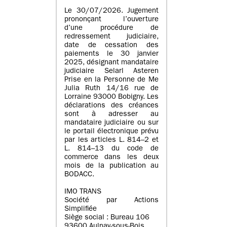
Le 30/07/2026. Jugement
prononçant l’ouverture
d’une procédure de
redressement judiciaire,
date de cessation des
paiements le 30 janvier
2025, désignant mandataire
judiciaire Selarl Asteren
Prise en la Personne de Me
Julia Ruth 14/16 rue de
Lorraine 93000 Bobigny. Les
déclarations des créances
sont à adresser au
mandataire judiciaire ou sur
le portail électronique prévu
par les articles L. 814–2 et
L. 814–13 du code de
commerce dans les deux
mois de la publication au
BODACC.
IMO TRANS
Société par Actions
Simplifiée
Siège social : Bureau 106
93600 Aulnay-sous-Bois