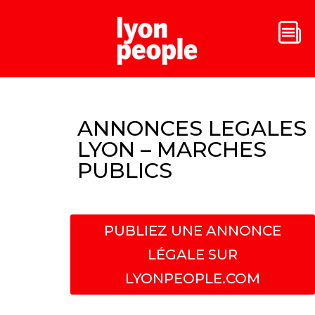
ANNONCES LEGALES
LYON – MARCHES
PUBLICS
PUBLIEZ UNE ANNONCE
LÉGALE SUR
LYONPEOPLE.COM