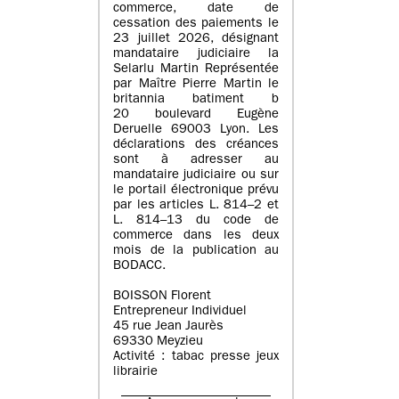
commerce, date de
cessation des paiements le
23 juillet 2026, désignant
mandataire judiciaire la
Selarlu Martin Représentée
par Maître Pierre Martin le
britannia batiment b
20 boulevard Eugène
Deruelle 69003 Lyon. Les
déclarations des créances
sont à adresser au
mandataire judiciaire ou sur
le portail électronique prévu
par les articles L. 814–2 et
L. 814–13 du code de
commerce dans les deux
mois de la publication au
BODACC.
BOISSON Florent
Entrepreneur Individuel
45 rue Jean Jaurès
69330 Meyzieu
Activité : tabac presse jeux
librairie