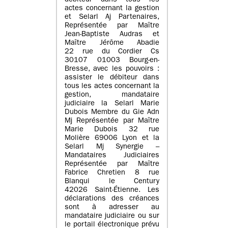
débiteur dans tous les
actes concernant la gestion
et Selarl Aj Partenaires,
Représentée par Maître
Jean-Baptiste Audras et
Maître Jérôme Abadie
22 rue du Cordier Cs
30107 01003 Bourg-en-
Bresse, avec les pouvoirs :
assister le débiteur dans
tous les actes concernant la
gestion, mandataire
judiciaire la Selarl Marie
Dubois Membre du Gie Adn
Mj Représentée par Maître
Marie Dubois 32 rue
Molière 69006 Lyon et la
Selarl Mj Synergie –
Mandataires Judiciaires
Représentée par Maître
Fabrice Chretien 8 rue
Blanqui le Century
42026 Saint-Étienne. Les
déclarations des créances
sont à adresser au
mandataire judiciaire ou sur
le portail électronique prévu