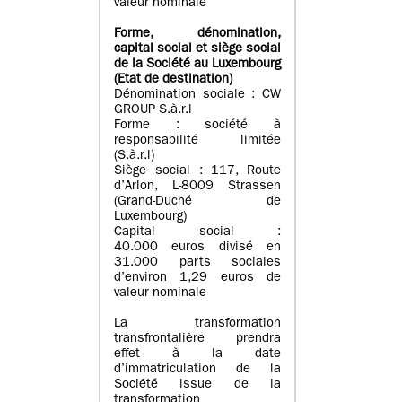
valeur nominale
Forme, dénomination
,
capital social
et siège social
de la Société au Luxembourg
(Etat d
e destination
)
Dénomination sociale : CW
GROUP S.à.r.l
Forme : société à
responsabilité limitée
(S.à.r.l)
Siège social : 117, Route
d’Arlon, L-8009 Strassen
(Grand-Duché de
Luxembourg)
Capital social :
40.000 euros divisé en
31.000 parts sociales
d’environ 1,29 euros de
valeur nominale
La transformation
transfrontalière prendra
effet à la date
d’immatriculation de la
Société issue de la
transformation