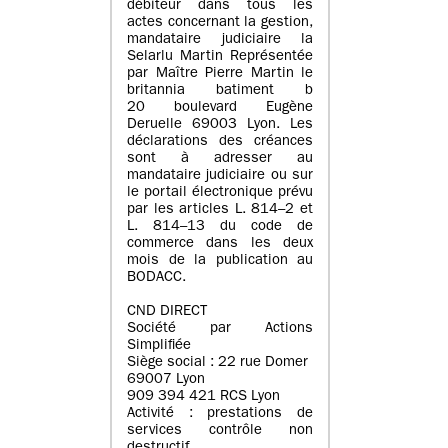
débiteur dans tous les
actes concernant la gestion,
mandataire judiciaire la
Selarlu Martin Représentée
par Maître Pierre Martin le
britannia batiment b
20 boulevard Eugène
Deruelle 69003 Lyon. Les
déclarations des créances
sont à adresser au
mandataire judiciaire ou sur
le portail électronique prévu
par les articles L. 814–2 et
L. 814–13 du code de
commerce dans les deux
mois de la publication au
BODACC.
CND DIRECT
Société par Actions
Simplifiée
Siège social : 22 rue Domer
69007 Lyon
909 394 421 RCS Lyon
Activité : prestations de
services contrôle non