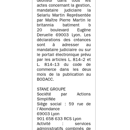
débiteur dans tous les
actes concernant la gestion,
mandataire judiciaire la
Selarlu Martin Représentée
par Maître Pierre Martin le
britannia batiment b
20 boulevard Eugène
Deruelle 69003 Lyon. Les
déclarations des créances
sont à adresser au
mandataire judiciaire ou sur
le portail électronique prévu
par les articles L. 814–2 et
L. 814–13 du code de
commerce dans les deux
mois de la publication au
BODACC.
STANE GROUPE
Société par Actions
Simplifiée
Siège social : 59 rue de
l’Abondance
69003 Lyon
901 658 633 RCS Lyon
Activité : services
administratifs combinés de