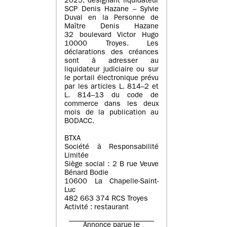
2025, désignant liquidateur
SCP Denis Hazane – Sylvie
Duval en la Personne de
Maître Denis Hazane
32 boulevard Victor Hugo
10000 Troyes. Les
déclarations des créances
sont à adresser au
liquidateur judiciaire ou sur
le portail électronique prévu
par les articles L. 814–2 et
L. 814–13 du code de
commerce dans les deux
mois de la publication au
BODACC.
BTXA
Société à Responsabilité
Limitée
Siège social : 2 B rue Veuve
Bénard Bodie
10600 La Chapelle-Saint-
Luc
482 663 374 RCS Troyes
Activité : restaurant
Annonce parue le