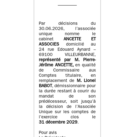
Par décisions du
30.06.2026, l’associée
unique nomme le
cabinet
ANCETTE ET
ASSOCIES
domicilié au
24 rue Edouard Aynard –
69100 VILLEURBANNE,
r
eprésenté par M
.
Pierre
-
Jérôme ANCETTE,
en qualité
de Commissaire aux
Comptes titulaire, en
remplacement de
M
.
Lionel
BABOT
, démissionnaire pour
la durée restant à courir du
mandat de son
prédécesseur, soit jusqu’à
la décision de l’Associée
Unique sur les comptes de
l’exercice clos le
31 décembre 2029
.
Pour avis