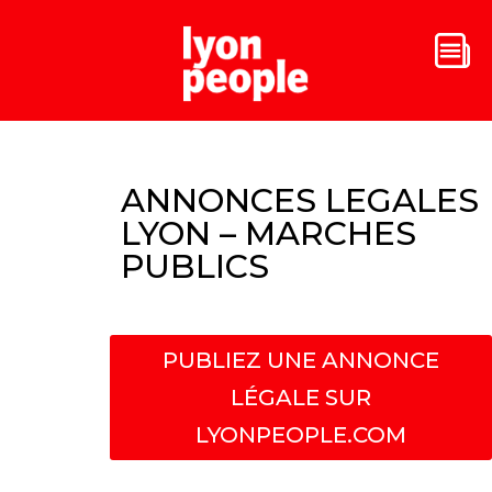
ANNONCES LEGALES
LYON – MARCHES
PUBLICS
PUBLIEZ UNE ANNONCE
LÉGALE SUR
LYONPEOPLE.COM