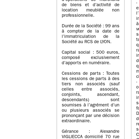
d’opérations de marchand
de biens et d’activité de
e
location meublée non
l
professionnelle.
i
à
Durée de la Société : 99 ans
v
à compter de la date de
s
l’immatriculation de la
Société au RCS de LYON.
q
r
Capital social : 500 euros,
i
composé exclusivement
d
d’apports en numéraire.
q
m
Cessions de parts : Toutes
c
les cessions de parts à des
-
tiers non associés (sauf
o
celles entre associés,
r
conjoints, ascendant,
i
descendants) sont
s
soumises à l’agrément d’un
f
ou plusieurs associés se
D
prononçant par une décision
d
extraordinaire.
r
s
Gérance : Alexandre
C
VIGLIECCA domicilié 70 rue