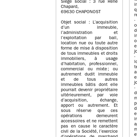
Siège social : 3 rue René
i
Chapard,
q
69630 CHAPONOST
r
-
Objet social : L’acquisition
c
d’un immeuble,
l’administration et
i
l’exploitation par bail,
o
location nue ou toute autre
e
forme de mise à disposition
j
de tous immeubles et droits
-
immobiliers, à usage
l
d’habitation, professionnel,
t
commercial ou mixte ; ou
a
autrement dudit immeuble
e
et de tous autres
j
immeubles bâtis dont elle
-
pourrait devenir propriétaire
ultérieurement, par voie
m
d’acquisition, échange,
p
apport ou autrement. Et
d
sous réserve que ces
e
opérations demeurent
i
accessoires et ne remettent
a
pas en cause le caractère
m
civil de la Société, l’exercice
e