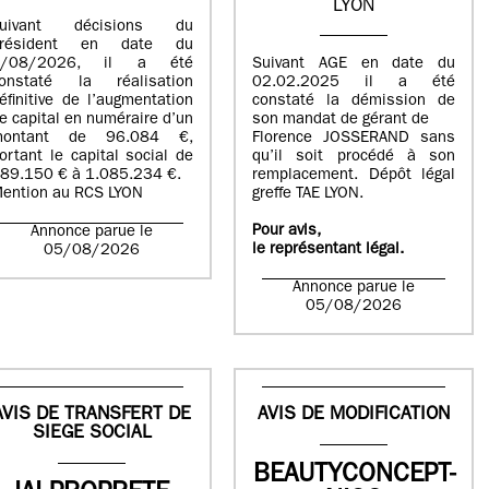
LYON
suivant décisions du
Président en date du
5/08/2026, il a été
Suivant AGE en date du
onstaté la réalisation
02.02.2025 il a été
éfinitive de l’augmentation
constaté la démission de
e capital en numéraire d’un
son mandat de gérant de
montant de 96.084 €,
Florence JOSSERAND sans
ortant le capital social de
qu’il soit procédé à son
89.150 € à 1.085.234 €.
remplacement. Dépôt légal
ention au RCS LYON
greffe TAE LYON.
Pour avis,
Annonce parue le
le représentant légal.
05/08/2026
Annonce parue le
05/08/2026
AVIS DE TRANSFERT DE
AVIS DE MODIFICATION
SIEGE SOCIAL
BEAUTYCONCEPT-