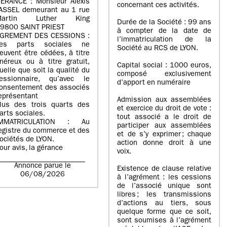
ERANCE : Monsieur Alexis
concernant ces activités.
ASSEL demeurant au 1 rue
Martin Luther King
Durée de la Société : 99 ans
9800 SAINT PRIEST
à compter de la date de
GREMENT DES CESSIONS :
l’immatriculation de la
es parts sociales ne
Société au RCS de LYON.
euvent être cédées, à titre
néreux ou à titre gratuit,
Capital social : 1000 euros,
uelle que soit la qualité du
composé exclusivement
essionnaire, qu’avec le
d’apport en numéraire
onsentement des associés
eprésentant
Admission aux assemblées
lus des trois quarts des
et exercice du droit de vote :
arts sociales.
tout associé a le droit de
IMMATRICULATION : Au
participer aux assemblées
egistre du commerce et des
et de s’y exprimer ; chaque
ociétés de LYON.
action donne droit à une
our avis, la gérance
voix.
Annonce parue le
Existence de clause relative
06/08/2026
à l’agrément : les cessions
de l’associé unique sont
libres ; les transmissions
d’actions au tiers, sous
quelque forme que ce soit,
sont soumises à l’agrément