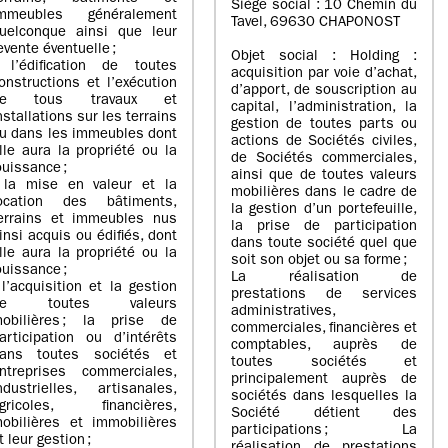
Siège social : 10 Chemin du
mmeubles généralement
Tavel, 69630 CHAPONOST
uelconque ainsi que leur
evente éventuelle ;
Objet social : Holding :
 l’édification de toutes
acquisition par voie d’achat,
onstructions et l’exécution
d’apport, de souscription au
de tous travaux et
capital, l’administration, la
nstallations sur les terrains
gestion de toutes parts ou
u dans les immeubles dont
actions de Sociétés civiles,
lle aura la propriété ou la
de Sociétés commerciales,
ouissance ;
ainsi que de toutes valeurs
 la mise en valeur et la
mobilières dans le cadre de
ocation des bâtiments,
la gestion d’un portefeuille,
errains et immeubles nus
la prise de participation
insi acquis ou édifiés, dont
dans toute société quel que
lle aura la propriété ou la
soit son objet ou sa forme ;
ouissance ;
La réalisation de
 l’acquisition et la gestion
prestations de services
de toutes valeurs
administratives,
obilières ; la prise de
commerciales, financières et
articipation ou d’intérêts
comptables, auprès de
ans toutes sociétés et
toutes sociétés et
ntreprises commerciales,
principalement auprès de
ndustrielles, artisanales,
sociétés dans lesquelles la
gricoles, financières,
Société détient des
obilières et immobilières
participations ; La
t leur gestion ;