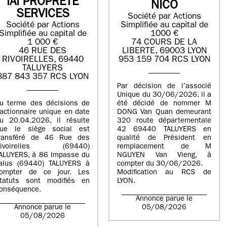
IAI PROPRETE
NICO
SERVICES
Société par Actions
Société par Actions
Simplifiée au capital de
Simplifiée au capital de
1000 €
1 000 €
74 COURS DE LA
46 RUE DES
LIBERTE, 69003 LYON
RIVOIRELLES, 69440
953 159 704 RCS LYON
TALUYERS
887 843 357 RCS LYON
Par décision de l’associé
Unique du 30/06/2026, il a
u terme des décisions de
été décidé de nommer M
’actionnaire unique en date
DONG Van Quan demeurant
u 20.04.2026, il résulte
320 route départementale
ue le siège social est
42 69440 TALUYERS en
ransféré de 46 Rue des
qualité de Président en
Rivoirelles (69440)
remplacement de M
ALUYERS, à 86 Impasse du
NGUYEN Van Vieng, à
alus (69440) TALUYERS à
compter du 30/06/2026.
ompter de ce jour. Les
Modification au RCS de
tatuts sont modifiés en
LYON.
onséquence.
Annonce parue le
Annonce parue le
05/08/2026
05/08/2026