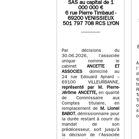
SAS
au capital de
1
0
00 000
€
6 rue Pierre Timbaud -
69200 VENISSIEUX
501 797 708 RCS LYON
Par décisions du
30.06.2026, l’associée
unique nomme le
A
cabinet
ANCETTE ET
l
ASSOCIES
domicilié au
d
24 rue Edouard Aynard –
q
69100 VILLEURBANNE,
t
r
eprésenté par M
.
Pierre
-
Jérôme ANCETTE,
en qualité
T
de Commissaire aux
T
Comptes titulaire, en
c
remplacement de
M
.
Lionel
s
BABOT
, démissionnaire pour
c
la durée restant à courir du
mandat de son
prédécesseur, soit jusqu’à
la décision de l’Associée