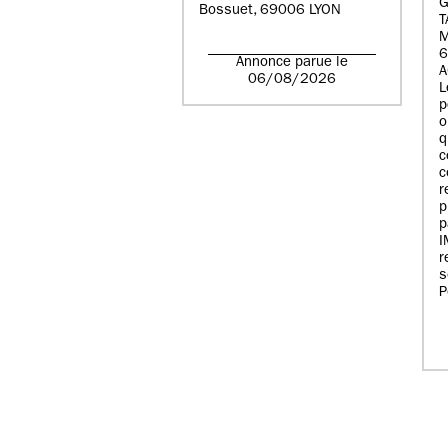
G
Bossuet, 69006 LYON
T
6
Annonce parue le
A
06/08/2026
L
p
o
q
c
c
r
p
p
r
s
P