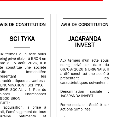
AVIS DE CONSTITUTION
AVIS DE CONSTITUTION
SCI TYKA
JACARANDA
INVEST
ux termes d’un acte sous
eing privé établi à BRON en
Aux termes d’un acte sous
ate du 5 Août 2026, il a
seing privé en date du
té constitué une société
06/08/2026 à BRIGNAIS, il
civile immobilière
a été constitué une société
présentant les
présentant les
aractéristiques suivantes :
caractéristiques suivantes :
ENOMINATION : SCI TYKA
IEGE SOCIAL : 1 Rue du
Dénomination sociale :
colonel Chambonnet
JACARANDA INVEST
9500 BRON
BJET :
Forme sociale : Société par
 l’acquisition, la prise à
Actions Simplifiée
ail, l’aménagement de tous
errains, bâtiments et