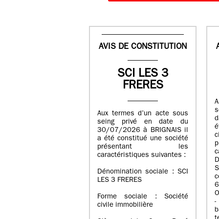
AVIS DE CONSTITUTION
SCI LES 3
FRERES
A
s
Aux termes d’un acte sous
d
seing privé en date du
é
30/07/2026 à BRIGNAIS il
a été constitué une société
présentant les
c
caractéristiques suivantes :
D
S
Dénomination sociale : SCI
LES 3 FRERES
6
O
Forme sociale : Société
-
civile immobilière
b
t