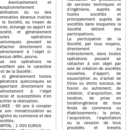
réalisation de prestations
- éventuellement et
de services techniques et
xceptionnellement
d’ingénierie, auprès de
’aliénation du ou des
toutes sociétés et
mmeubles devenus inutiles
principalement auprès de
 la Société, au moyen de
sociétés dans lesquelles la
ente, échange ou apport en
Société détient des
ociété, et généralement
participations,
toutes opérations
La participation de la
uelconques pouvant se
Société, par tous moyens,
attacher directement ou
directement ou
ndirectement à l’objet ci-
indirectement, dans toutes
essus défini, pourvu
opérations pouvant se
ue ces opérations ne
rattacher à son objet par
odifient pas le caractère
voie de création de sociétés
ivil de la Société ;
nouvelles, d’apport, de
 et généralement toutes
souscription ou d’achat de
pérations quelconques se
titres ou droits sociaux, de
apportant directement ou
fusion ou autrement, de
ndirectement à l’objet
création, d’acquisition, de
ocial et susceptibles d’en
location, de prise en
aciliter la réalisation.
location-gérance de tous
UREE : 99 ans à compter
fonds de commerce ou
e son immatriculation au
établissements ; la prise,
egistre du commerce et des
l’acquisition, l’exploitation
ociétés.
ou la cession de tous
APITAL : 1 000 EUROS
procédés et brevets