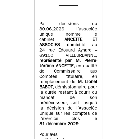
Par décisions du
30.06.2026, l’associée
unique nomme le
cabinet
ANCETTE ET
ASSOCIES
domicilié au
24 rue Edouard Aynard –
69100 VILLEURBANNE,
r
eprésenté par M
.
Pierre
-
Jérôme ANCETTE,
en qualité
de Commissaire aux
Comptes titulaire, en
remplacement de
M
.
Lionel
BABOT
, démissionnaire pour
la durée restant à courir du
mandat de son
prédécesseur, soit jusqu’à
la décision de l’Associée
Unique sur les comptes de
l’exercice clos le
31 décembre 2029
.
Pour avis