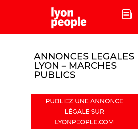
ANNONCES LEGALES
LYON – MARCHES
PUBLICS
PUBLIEZ UNE ANNONCE
LÉGALE SUR
LYONPEOPLE.COM