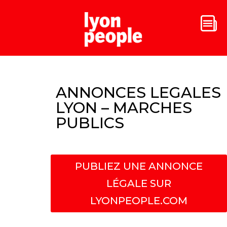
ANNONCES LEGALES
LYON – MARCHES
PUBLICS
PUBLIEZ UNE ANNONCE
LÉGALE SUR
LYONPEOPLE.COM