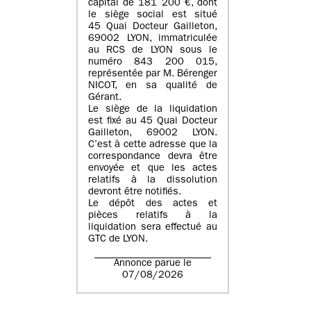
capital de
181 200 €
, dont
le siège social est situé
45 Quai Docteur Gailleton,
69002 LYON
, immatriculée
au
RCS de LYON sous le
numéro 843 200 015
,
représentée par
M. Bérenger
NICOT
, en sa qualité de
Gérant.
Le siège de la liquidation
est fixé au
45 Quai Docteur
Gailleton, 69002 LYON
.
C’est à cette adresse que la
correspondance devra être
envoyée et que les actes
relatifs à la dissolution
devront être notifiés.
Le dépôt des actes et
pièces relatifs à la
liquidation sera effectué au
GTC de
LYON
.
Annonce parue le
07/08/2026