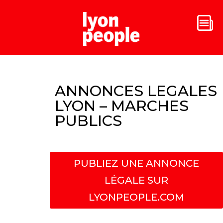
ANNONCES LEGALES
LYON – MARCHES
PUBLICS
PUBLIEZ UNE ANNONCE
LÉGALE SUR
LYONPEOPLE.COM