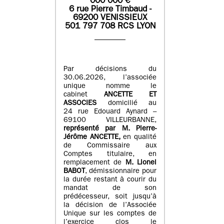
0
00 000
€
6 rue Pierre Timbaud -
69200 VENISSIEUX
501 797 708 RCS LYON
Par décisions du
30.06.2026, l’associée
unique nomme le
cabinet
ANCETTE ET
ASSOCIES
domicilié au
24 rue Edouard Aynard –
69100 VILLEURBANNE,
r
eprésenté par M
.
Pierre
-
Jérôme ANCETTE,
en qualité
de Commissaire aux
Comptes titulaire, en
remplacement de
M
.
Lionel
BABOT
, démissionnaire pour
la durée restant à courir du
mandat de son
prédécesseur, soit jusqu’à
la décision de l’Associée
Unique sur les comptes de
l’exercice clos le