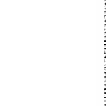
m
d
>
l
l
n
c
r
a
e
p
t
a
l
r
m
p
w
m