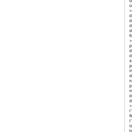
c
>
d
d
f
p
d
d
s
p
i
n
p
m
d
d
f
l
l
t