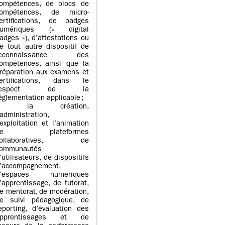
ompétences, de blocs de
ompétences, de micro-
ertifications, de badges
umériques (« digital
adges »), d’attestations ou
e tout autre dispositif de
reconnaissance des
ompétences, ainsi que la
réparation aux examens et
ertifications, dans le
respect de la
églementation applicable ;
> la création,
’administration,
’exploitation et l’animation
de plateformes
collaboratives, de
ommunautés
’utilisateurs, de dispositifs
’accompagnement,
d’espaces numériques
’apprentissage, de tutorat,
e mentorat, de modération,
e suivi pédagogique, de
eporting, d’évaluation des
apprentissages et de