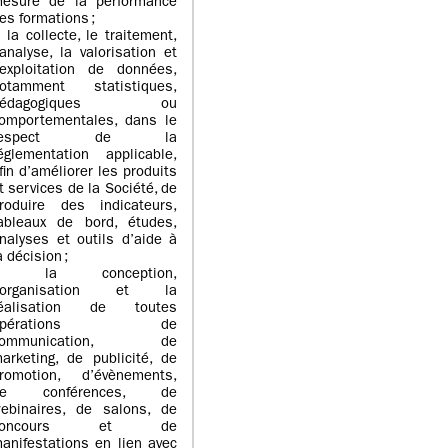
esure de la performance
es formations ;
 la collecte, le traitement,
’analyse, la valorisation et
’exploitation de données,
otamment statistiques,
pédagogiques ou
omportementales, dans le
respect de la
églementation applicable,
fin d’améliorer les produits
t services de la Société, de
roduire des indicateurs,
ableaux de bord, études,
nalyses et outils d’aide à
a décision ;
> la conception,
l’organisation et la
éalisation de toutes
opérations de
communication, de
arketing, de publicité, de
romotion, d’évènements,
de conférences, de
ebinaires, de salons, de
concours et de
anifestations en lien avec