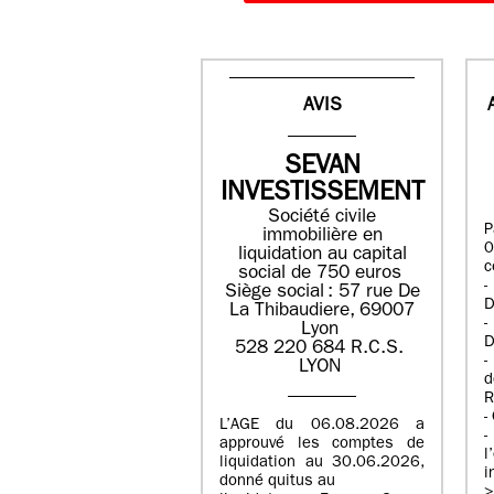
AVIS
SEVAN
INVESTISSEMENT
Société civile
immobilière en
liquidation ​au capital
c
social de 750 euros​
Siège social : ​57 rue De
D
La Thibaudiere, 69007
-
Lyon​
D
​​528 220 684​ R.C.S. ​
-
LYON​
d
R
-
L’AGE du 06.08.2026 a
-
approuvé les comptes de
l
liquidation au 30.06.2026,
i
donné quitus au