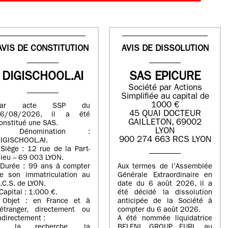
AVIS DE CONSTITUTION
AVIS DE DISSOLUTION
DIGISCHOOL.AI
SAS EPICURE
Société par Actions
Simplifiée au capital de
1000 €
Par acte SSP du
45 QUAI DOCTEUR
06/08/2026, il a été
GAILLETON, 69002
onstitué une SAS.
LYON
- Dénomination :
900 274 663 RCS LYON
IGISCHOOL.AI.
 Siège : 12 rue de la Part-
ieu – 69 003 LYON.
 Durée : 99 ans à compter
Aux termes de l’Assemblée
e son immatriculation au
Générale Extraordinaire en
.C.S. de LYON.
date du
6 août 2026
, il a
 Capital : 1.000 €.
été décidé la dissolution
 Objet : en France et à
anticipée de la Société à
’étranger, directement ou
compter du
6 août 2026
.
ndirectement :
A été nommée liquidatrice
> la recherche, la
BELENI GROUP
, EURL au