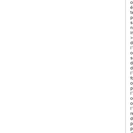
c
é
p
n
i
d
d
d
l
f
c
l
r
d
p
p