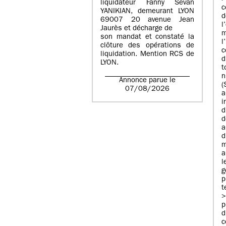
liquidateur Fanny Sevan
YANIKIAN, demeurant LYON
d
69007 20 avenue Jean
Jaurès et décharge de
m
son mandat et constaté la
clôture des opérations de
c
liquidation. Mention RCS de
d
LYON.
t
n
Annonce parue le
(
07/08/2026
a
d
d
a
d
m
g
p
t
p
c