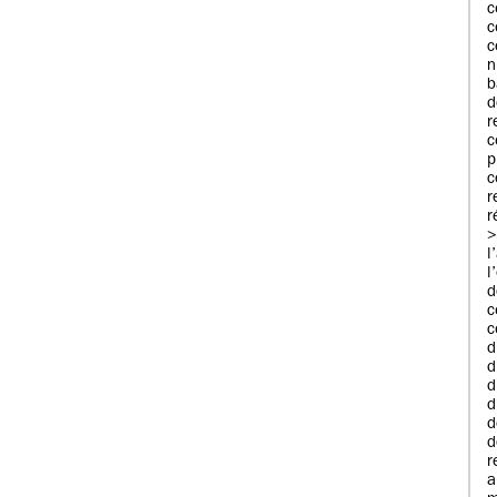
c
c
c
n
b
d
c
p
c
r
l
l
c
d
d
d
d
d
r