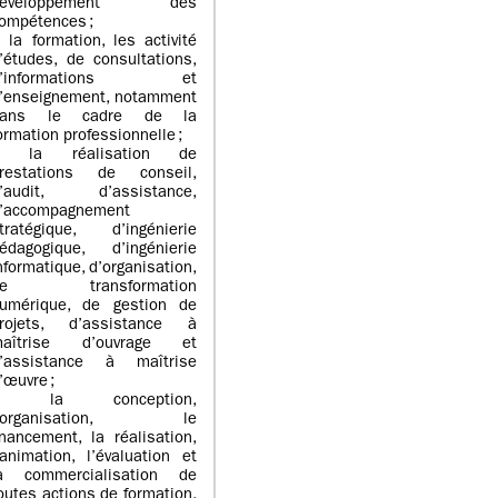
développement des
ompétences ;
 la formation, les activité
’études, de consultations,
d’informations et
’enseignement, notamment
dans le cadre de la
ormation professionnelle ;
> la réalisation de
restations de conseil,
’audit, d’assistance,
’accompagnement
tratégique, d’ingénierie
édagogique, d’ingénierie
nformatique, d’organisation,
de transformation
umérique, de gestion de
rojets, d’assistance à
aîtrise d’ouvrage et
’assistance à maîtrise
’œuvre ;
> la conception,
l’organisation, le
inancement, la réalisation,
’animation, l’évaluation et
a commercialisation de
outes actions de formation,