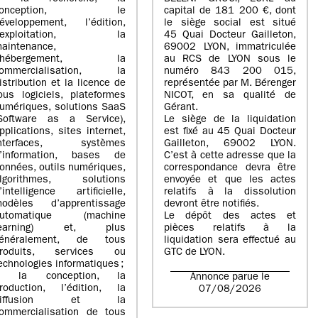
conception, le
capital de
181 200 €
, dont
éveloppement, l’édition,
le siège social est situé
l’exploitation, la
45 Quai Docteur Gailleton,
aintenance,
69002 LYON
, immatriculée
l’hébergement, la
au
RCS de LYON sous le
ommercialisation, la
numéro 843 200 015
,
istribution et la licence de
représentée par
M. Bérenger
ous logiciels, plateformes
NICOT
, en sa qualité de
umériques, solutions SaaS
Gérant.
Software as a Service),
Le siège de la liquidation
pplications, sites internet,
est fixé au
45 Quai Docteur
interfaces, systèmes
Gailleton, 69002 LYON
.
’information, bases de
C’est à cette adresse que la
onnées, outils numériques,
correspondance devra être
lgorithmes, solutions
envoyée et que les actes
’intelligence artificielle,
relatifs à la dissolution
odèles d’apprentissage
devront être notifiés.
automatique (machine
Le dépôt des actes et
learning) et, plus
pièces relatifs à la
énéralement, de tous
liquidation sera effectué au
roduits, services ou
GTC de
LYON
.
echnologies informatiques ;
> la conception, la
Annonce parue le
roduction, l’édition, la
07/08/2026
diffusion et la
ommercialisation de tous