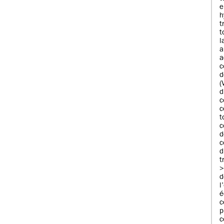
e
h
t
t
a
c
d
(
c
c
c
d
t
d
l
é
c