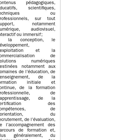
ontenus pédagogiques,
ducatifs, scientifiques,
techniques ou
rofessionnels, sur tout
support, notamment
umérique, audiovisuel,
nteractif ou immersif ;
> la conception, le
éveloppement,
l’exploitation et la
commercialisation de
solutions numériques
estinées notamment aux
omaines de l’éducation, de
’enseignement, de la
ormation initiale et
ontinue, de la formation
professionnelle, de
’apprentissage, de la
certification des
compétences, de
l’orientation, du
ecrutement, de l’évaluation,
e l’accompagnement des
arcours de formation et,
lus généralement, du