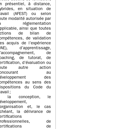
n présentiel, à distance,
ybrides, en situation de
ravail (AFEST) ou selon
oute modalité autorisée par
la réglementation
pplicable, ainsi que toutes
actions de bilan de
ompétences, de validation
es acquis de l’expérience
VAE), d’apprentissage,
d’accompagnement, de
oaching, de tutorat, de
ertification, d’évaluation ou
toute autre action
concourant au
développement des
ompétences au sens des
ispositions du Code du
ravail ;
> la conception, le
éveloppement,
’organisation et, le cas
chéant, la délivrance de
ertifications
professionnelles, de
certifications de