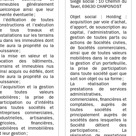
Siège social : 10 Chemin du
mmeubles généralement
Tavel, 69630 CHAPONOST
uelconque ainsi que leur
evente éventuelle ;
Objet social : Holding :
 l’édification de toutes
acquisition par voie d’achat,
onstructions et l’exécution
d’apport, de souscription au
de tous travaux et
capital, l’administration, la
nstallations sur les terrains
gestion de toutes parts ou
u dans les immeubles dont
actions de Sociétés civiles,
lle aura la propriété ou la
de Sociétés commerciales,
ouissance ;
ainsi que de toutes valeurs
 la mise en valeur et la
mobilières dans le cadre de
ocation des bâtiments,
la gestion d’un portefeuille,
errains et immeubles nus
la prise de participation
insi acquis ou édifiés, dont
dans toute société quel que
lle aura la propriété ou la
soit son objet ou sa forme ;
ouissance ;
La réalisation de
 l’acquisition et la gestion
prestations de services
de toutes valeurs
administratives,
obilières ; la prise de
commerciales, financières et
articipation ou d’intérêts
comptables, auprès de
ans toutes sociétés et
toutes sociétés et
ntreprises commerciales,
principalement auprès de
ndustrielles, artisanales,
sociétés dans lesquelles la
gricoles, financières,
Société détient des
obilières et immobilières
participations ; La
t leur gestion ;