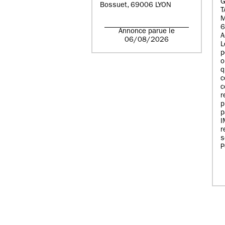
G
Bossuet, 69006 LYON
T
6
Annonce parue le
A
06/08/2026
L
p
o
q
c
c
r
p
p
r
s
P