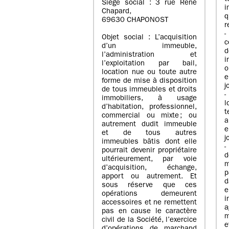
Siège social : 3 rue René
i
Chapard,
q
69630 CHAPONOST
r
-
Objet social : L’acquisition
c
d’un immeuble,
l’administration et
i
l’exploitation par bail,
o
location nue ou toute autre
e
forme de mise à disposition
j
de tous immeubles et droits
-
immobiliers, à usage
l
d’habitation, professionnel,
t
commercial ou mixte ; ou
a
autrement dudit immeuble
e
et de tous autres
j
immeubles bâtis dont elle
-
pourrait devenir propriétaire
ultérieurement, par voie
m
d’acquisition, échange,
p
apport ou autrement. Et
d
sous réserve que ces
e
opérations demeurent
i
accessoires et ne remettent
a
pas en cause le caractère
m
civil de la Société, l’exercice
e