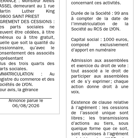
ERANCE : Monsieur Alexis
concernant ces activités.
ASSEL demeurant au 1 rue
Martin Luther King
Durée de la Société : 99 ans
9800 SAINT PRIEST
à compter de la date de
GREMENT DES CESSIONS :
l’immatriculation de la
es parts sociales ne
Société au RCS de LYON.
euvent être cédées, à titre
néreux ou à titre gratuit,
Capital social : 1000 euros,
uelle que soit la qualité du
composé exclusivement
essionnaire, qu’avec le
d’apport en numéraire
onsentement des associés
eprésentant
Admission aux assemblées
lus des trois quarts des
et exercice du droit de vote :
arts sociales.
tout associé a le droit de
IMMATRICULATION : Au
participer aux assemblées
egistre du commerce et des
et de s’y exprimer ; chaque
ociétés de LYON.
action donne droit à une
our avis, la gérance
voix.
Annonce parue le
Existence de clause relative
06/08/2026
à l’agrément : les cessions
de l’associé unique sont
libres ; les transmissions
d’actions au tiers, sous
quelque forme que ce soit,
sont soumises à l’agrément