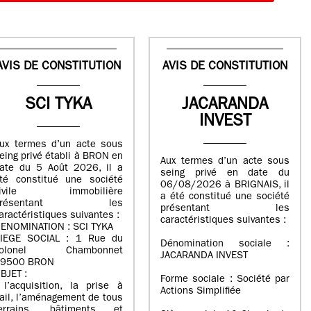
AVIS DE CONSTITUTION
AVIS DE CONSTITUTION
SCI TYKA
JACARANDA
INVEST
ux termes d’un acte sous
eing privé établi à BRON en
Aux termes d’un acte sous
ate du 5 Août 2026, il a
seing privé en date du
té constitué une société
06/08/2026 à BRIGNAIS, il
civile immobilière
a été constitué une société
présentant les
présentant les
aractéristiques suivantes :
caractéristiques suivantes :
ENOMINATION : SCI TYKA
IEGE SOCIAL : 1 Rue du
Dénomination sociale :
colonel Chambonnet
JACARANDA INVEST
9500 BRON
BJET :
Forme sociale : Société par
 l’acquisition, la prise à
Actions Simplifiée
ail, l’aménagement de tous
errains, bâtiments et