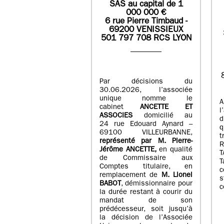
SAS
au capital de
1
0
00 000
€
6 rue Pierre Timbaud -
69200 VENISSIEUX
501 797 708 RCS LYON
Par décisions du
30.06.2026, l’associée
unique nomme le
A
cabinet
ANCETTE ET
l
ASSOCIES
domicilié au
d
24 rue Edouard Aynard –
q
69100 VILLEURBANNE,
t
r
eprésenté par M
.
Pierre
-
Jérôme ANCETTE,
en qualité
T
de Commissaire aux
T
Comptes titulaire, en
c
remplacement de
M
.
Lionel
s
BABOT
, démissionnaire pour
c
la durée restant à courir du
mandat de son
prédécesseur, soit jusqu’à
la décision de l’Associée