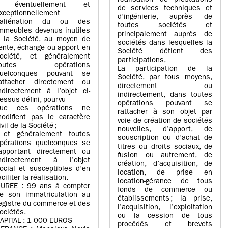
réalisation de prestations
- éventuellement et
de services techniques et
xceptionnellement
d’ingénierie, auprès de
’aliénation du ou des
toutes sociétés et
mmeubles devenus inutiles
principalement auprès de
 la Société, au moyen de
sociétés dans lesquelles la
ente, échange ou apport en
Société détient des
ociété, et généralement
participations,
toutes opérations
La participation de la
uelconques pouvant se
Société, par tous moyens,
attacher directement ou
directement ou
ndirectement à l’objet ci-
indirectement, dans toutes
essus défini, pourvu
opérations pouvant se
ue ces opérations ne
rattacher à son objet par
odifient pas le caractère
voie de création de sociétés
ivil de la Société ;
nouvelles, d’apport, de
 et généralement toutes
souscription ou d’achat de
pérations quelconques se
titres ou droits sociaux, de
apportant directement ou
fusion ou autrement, de
ndirectement à l’objet
création, d’acquisition, de
ocial et susceptibles d’en
location, de prise en
aciliter la réalisation.
location-gérance de tous
UREE : 99 ans à compter
fonds de commerce ou
e son immatriculation au
établissements ; la prise,
egistre du commerce et des
l’acquisition, l’exploitation
ociétés.
ou la cession de tous
APITAL : 1 000 EUROS
procédés et brevets