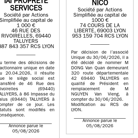
IAI PROPRETE
NICO
SERVICES
Société par Actions
Société par Actions
Simplifiée au capital de
Simplifiée au capital de
1000 €
1 000 €
74 COURS DE LA
46 RUE DES
LIBERTE, 69003 LYON
RIVOIRELLES, 69440
953 159 704 RCS LYON
TALUYERS
887 843 357 RCS LYON
Par décision de l’associé
Unique du 30/06/2026, il a
u terme des décisions de
été décidé de nommer M
’actionnaire unique en date
DONG Van Quan demeurant
u 20.04.2026, il résulte
320 route départementale
ue le siège social est
42 69440 TALUYERS en
ransféré de 46 Rue des
qualité de Président en
Rivoirelles (69440)
remplacement de M
ALUYERS, à 86 Impasse du
NGUYEN Van Vieng, à
alus (69440) TALUYERS à
compter du 30/06/2026.
ompter de ce jour. Les
Modification au RCS de
tatuts sont modifiés en
LYON.
onséquence.
Annonce parue le
Annonce parue le
05/08/2026
05/08/2026