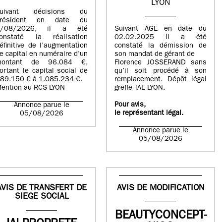
LYON
suivant décisions du
Président en date du
5/08/2026, il a été
Suivant AGE en date du
onstaté la réalisation
02.02.2025 il a été
éfinitive de l’augmentation
constaté la démission de
e capital en numéraire d’un
son mandat de gérant de
montant de 96.084 €,
Florence JOSSERAND sans
ortant le capital social de
qu’il soit procédé à son
89.150 € à 1.085.234 €.
remplacement. Dépôt légal
ention au RCS LYON
greffe TAE LYON.
Pour avis,
Annonce parue le
le représentant légal.
05/08/2026
Annonce parue le
05/08/2026
AVIS DE TRANSFERT DE
AVIS DE MODIFICATION
SIEGE SOCIAL
BEAUTYCONCEPT-