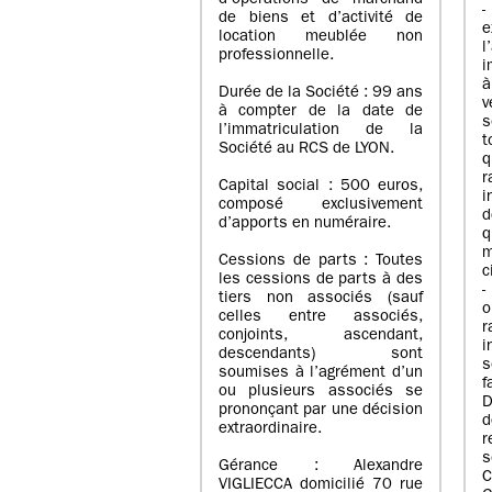
d’opérations de marchand
de biens et d’activité de
e
location meublée non
l
professionnelle.
i
à
Durée de la Société : 99 ans
v
à compter de la date de
s
l’immatriculation de la
Société au RCS de LYON.
q
r
Capital social : 500 euros,
i
composé exclusivement
d
d’apports en numéraire.
q
m
Cessions de parts : Toutes
c
les cessions de parts à des
-
tiers non associés (sauf
o
celles entre associés,
r
conjoints, ascendant,
i
descendants) sont
s
soumises à l’agrément d’un
f
ou plusieurs associés se
D
prononçant par une décision
d
extraordinaire.
r
s
Gérance : Alexandre
C
VIGLIECCA domicilié 70 rue