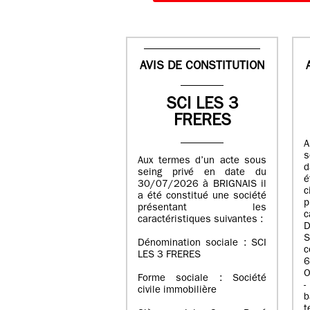
AVIS DE CONSTITUTION
SCI LES 3
FRERES
A
s
Aux termes d’un acte sous
d
seing privé en date du
é
30/07/2026 à BRIGNAIS il
a été constitué une société
présentant les
c
caractéristiques suivantes :
D
S
Dénomination sociale : SCI
LES 3 FRERES
6
O
Forme sociale : Société
-
civile immobilière
b
t