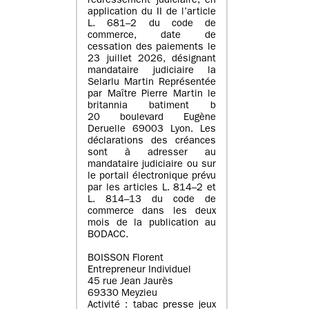
redressement judiciaire, en
application du II de l’article
L. 681–2 du code de
commerce, date de
cessation des paiements le
23 juillet 2026, désignant
mandataire judiciaire la
Selarlu Martin Représentée
par Maître Pierre Martin le
britannia batiment b
20 boulevard Eugène
Deruelle 69003 Lyon. Les
déclarations des créances
sont à adresser au
mandataire judiciaire ou sur
le portail électronique prévu
par les articles L. 814–2 et
L. 814–13 du code de
commerce dans les deux
mois de la publication au
BODACC.
BOISSON Florent
Entrepreneur Individuel
45 rue Jean Jaurès
69330 Meyzieu
Activité : tabac presse jeux