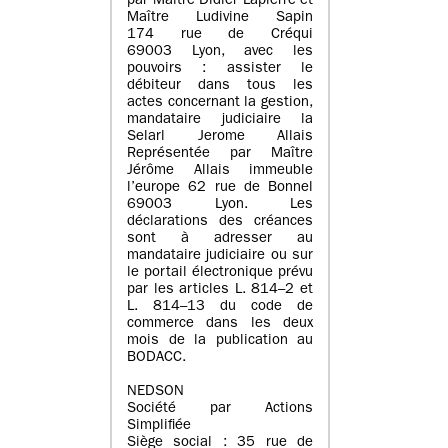
par Maître Didier Lapierre et
Maître Ludivine Sapin
174 rue de Créqui
69003 Lyon, avec les
pouvoirs : assister le
débiteur dans tous les
actes concernant la gestion,
mandataire judiciaire la
Selarl Jerome Allais
Représentée par Maître
Jérôme Allais immeuble
l’europe 62 rue de Bonnel
69003 Lyon. Les
déclarations des créances
sont à adresser au
mandataire judiciaire ou sur
le portail électronique prévu
par les articles L. 814–2 et
L. 814–13 du code de
commerce dans les deux
mois de la publication au
BODACC.
NEDSON
Société par Actions
Simplifiée
Siège social : 35 rue de