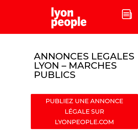
ANNONCES LEGALES
LYON – MARCHES
PUBLICS
PUBLIEZ UNE ANNONCE
LÉGALE SUR
LYONPEOPLE.COM