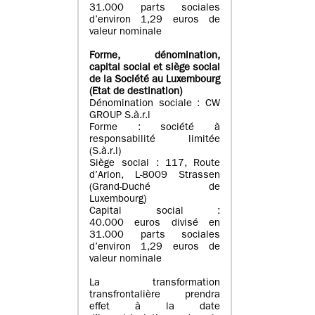
31.000 parts sociales
d’environ 1,29 euros de
valeur nominale
Forme, dénomination
,
capital social
et siège social
de la Société au Luxembourg
(Etat d
e destination
)
Dénomination sociale : CW
GROUP S.à.r.l
Forme : société à
responsabilité limitée
(S.à.r.l)
Siège social : 117, Route
d’Arlon, L-8009 Strassen
(Grand-Duché de
Luxembourg)
Capital social :
40.000 euros divisé en
31.000 parts sociales
d’environ 1,29 euros de
valeur nominale
La transformation
transfrontalière prendra
effet à la date