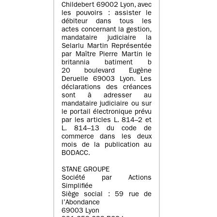
Childebert 69002 Lyon, avec
les pouvoirs : assister le
débiteur dans tous les
actes concernant la gestion,
mandataire judiciaire la
Selarlu Martin Représentée
par Maître Pierre Martin le
britannia batiment b
20 boulevard Eugène
Deruelle 69003 Lyon. Les
déclarations des créances
sont à adresser au
mandataire judiciaire ou sur
le portail électronique prévu
par les articles L. 814–2 et
L. 814–13 du code de
commerce dans les deux
mois de la publication au
BODACC.
STANE GROUPE
Société par Actions
Simplifiée
Siège social : 59 rue de
l’Abondance
69003 Lyon