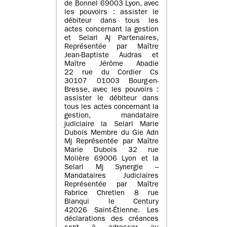
de Bonnel 69003 Lyon, avec
les pouvoirs : assister le
débiteur dans tous les
actes concernant la gestion
et Selarl Aj Partenaires,
Représentée par Maître
Jean-Baptiste Audras et
Maître Jérôme Abadie
22 rue du Cordier Cs
30107 01003 Bourg-en-
Bresse, avec les pouvoirs :
assister le débiteur dans
tous les actes concernant la
gestion, mandataire
judiciaire la Selarl Marie
Dubois Membre du Gie Adn
Mj Représentée par Maître
Marie Dubois 32 rue
Molière 69006 Lyon et la
Selarl Mj Synergie –
Mandataires Judiciaires
Représentée par Maître
Fabrice Chretien 8 rue
Blanqui le Century
42026 Saint-Étienne. Les
déclarations des créances