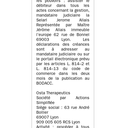
les pouvoirs : assister le
débiteur dans tous les
actes concernant la gestion,
mandataire judiciaire la
Selarl Jerome Allais
Représentée par Maître
Jérôme Allais immeuble
l’europe 62 rue de Bonnel
69003 Lyon. Les
déclarations des créances
sont à adresser au
mandataire judiciaire ou sur
le portail électronique prévu
par les articles L. 814–2 et
L. 814–13 du code de
commerce dans les deux
mois de la publication au
BODACC.
Osta Therapeutics
Société par Actions
Simplifiée
Siège social : 63 rue André
Bollier
69007 Lyon
909 005 605 RCS Lyon
Activité : procéder à tous