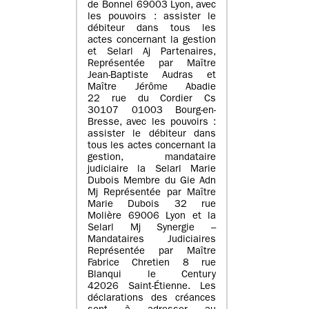
de Bonnel 69003 Lyon, avec
les pouvoirs : assister le
débiteur dans tous les
actes concernant la gestion
et Selarl Aj Partenaires,
Représentée par Maître
Jean-Baptiste Audras et
Maître Jérôme Abadie
22 rue du Cordier Cs
30107 01003 Bourg-en-
Bresse, avec les pouvoirs :
assister le débiteur dans
tous les actes concernant la
gestion, mandataire
judiciaire la Selarl Marie
Dubois Membre du Gie Adn
Mj Représentée par Maître
Marie Dubois 32 rue
Molière 69006 Lyon et la
Selarl Mj Synergie –
Mandataires Judiciaires
Représentée par Maître
Fabrice Chretien 8 rue
Blanqui le Century
42026 Saint-Étienne. Les
déclarations des créances