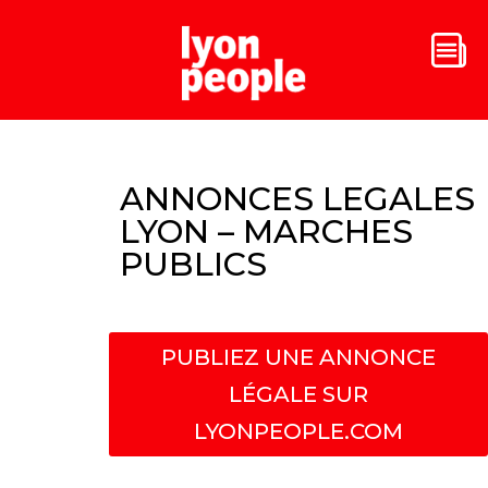
ANNONCES LEGALES
LYON – MARCHES
PUBLICS
PUBLIEZ UNE ANNONCE
LÉGALE SUR
LYONPEOPLE.COM