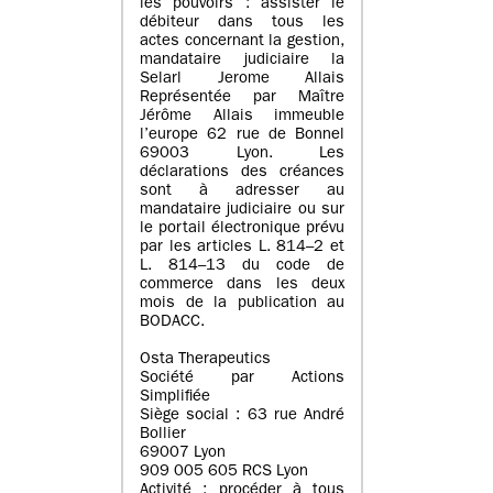
les pouvoirs : assister le
débiteur dans tous les
actes concernant la gestion,
mandataire judiciaire la
Selarl Jerome Allais
Représentée par Maître
Jérôme Allais immeuble
l’europe 62 rue de Bonnel
69003 Lyon. Les
déclarations des créances
sont à adresser au
mandataire judiciaire ou sur
le portail électronique prévu
par les articles L. 814–2 et
L. 814–13 du code de
commerce dans les deux
mois de la publication au
BODACC.
Osta Therapeutics
Société par Actions
Simplifiée
Siège social : 63 rue André
Bollier
69007 Lyon
909 005 605 RCS Lyon
Activité : procéder à tous