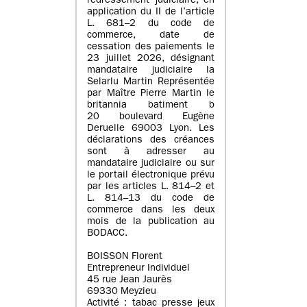
redressement judiciaire, en
application du II de l’article
L. 681–2 du code de
commerce, date de
cessation des paiements le
23 juillet 2026, désignant
mandataire judiciaire la
Selarlu Martin Représentée
par Maître Pierre Martin le
britannia batiment b
20 boulevard Eugène
Deruelle 69003 Lyon. Les
déclarations des créances
sont à adresser au
mandataire judiciaire ou sur
le portail électronique prévu
par les articles L. 814–2 et
L. 814–13 du code de
commerce dans les deux
mois de la publication au
BODACC.
BOISSON Florent
Entrepreneur Individuel
45 rue Jean Jaurès
69330 Meyzieu
Activité : tabac presse jeux