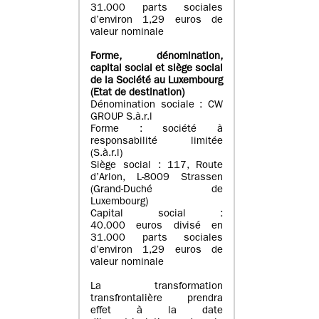
31.000 parts sociales
d’environ 1,29 euros de
valeur nominale
Forme, dénomination
,
capital social
et siège social
de la Société au Luxembourg
(Etat d
e destination
)
Dénomination sociale : CW
GROUP S.à.r.l
Forme : société à
responsabilité limitée
(S.à.r.l)
Siège social : 117, Route
d’Arlon, L-8009 Strassen
(Grand-Duché de
Luxembourg)
Capital social :
40.000 euros divisé en
31.000 parts sociales
d’environ 1,29 euros de
valeur nominale
La transformation
transfrontalière prendra
effet à la date