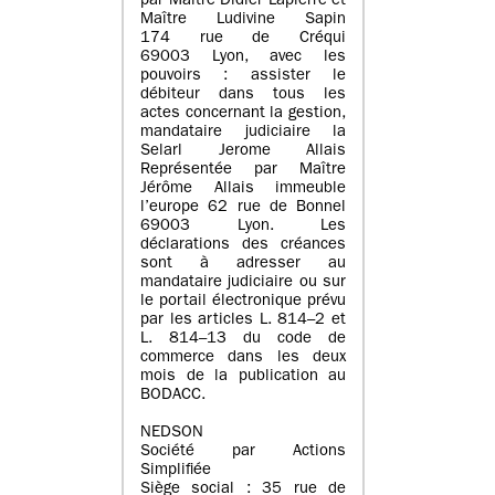
par Maître Didier Lapierre et
Maître Ludivine Sapin
174 rue de Créqui
69003 Lyon, avec les
pouvoirs : assister le
débiteur dans tous les
actes concernant la gestion,
mandataire judiciaire la
Selarl Jerome Allais
Représentée par Maître
Jérôme Allais immeuble
l’europe 62 rue de Bonnel
69003 Lyon. Les
déclarations des créances
sont à adresser au
mandataire judiciaire ou sur
le portail électronique prévu
par les articles L. 814–2 et
L. 814–13 du code de
commerce dans les deux
mois de la publication au
BODACC.
NEDSON
Société par Actions
Simplifiée
Siège social : 35 rue de