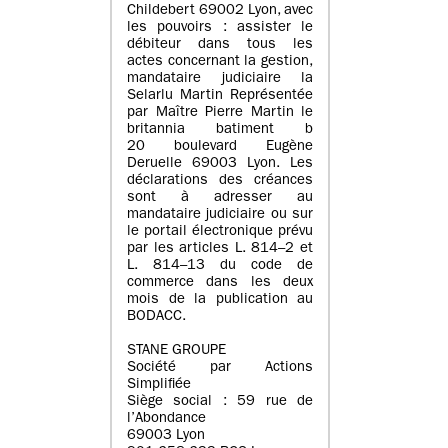
Childebert 69002 Lyon, avec
les pouvoirs : assister le
débiteur dans tous les
actes concernant la gestion,
mandataire judiciaire la
Selarlu Martin Représentée
par Maître Pierre Martin le
britannia batiment b
20 boulevard Eugène
Deruelle 69003 Lyon. Les
déclarations des créances
sont à adresser au
mandataire judiciaire ou sur
le portail électronique prévu
par les articles L. 814–2 et
L. 814–13 du code de
commerce dans les deux
mois de la publication au
BODACC.
STANE GROUPE
Société par Actions
Simplifiée
Siège social : 59 rue de
l’Abondance
69003 Lyon