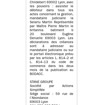
Childebert 69002 Lyon, avec
les pouvoirs : assister le
débiteur dans tous les
actes concernant la gestion,
mandataire judiciaire la
Selarlu Martin Représentée
par Maître Pierre Martin le
britannia batiment b
20 boulevard Eugène
Deruelle 69003 Lyon. Les
déclarations des créances
sont à adresser au
mandataire judiciaire ou sur
le portail électronique prévu
par les articles L. 814–2 et
L. 814–13 du code de
commerce dans les deux
mois de la publication au
BODACC.
STANE GROUPE
Société par Actions
Simplifiée
Siège social : 59 rue de
l’Abondance
69003 Lyon