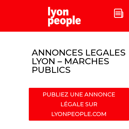
ANNONCES LEGALES
LYON – MARCHES
PUBLICS
PUBLIEZ UNE ANNONCE
LÉGALE SUR
LYONPEOPLE.COM