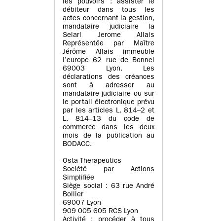
les pouvoirs : assister le
débiteur dans tous les
actes concernant la gestion,
mandataire judiciaire la
Selarl Jerome Allais
Représentée par Maître
Jérôme Allais immeuble
l’europe 62 rue de Bonnel
69003 Lyon. Les
déclarations des créances
sont à adresser au
mandataire judiciaire ou sur
le portail électronique prévu
par les articles L. 814–2 et
L. 814–13 du code de
commerce dans les deux
mois de la publication au
BODACC.
Osta Therapeutics
Société par Actions
Simplifiée
Siège social : 63 rue André
Bollier
69007 Lyon
909 005 605 RCS Lyon
Activité : procéder à tous