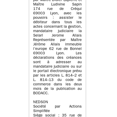
par Maître Didier Lapierre et
Maître Ludivine Sapin
174 rue de Créqui
69003 Lyon, avec les
pouvoirs : assister le
débiteur dans tous les
actes concernant la gestion,
mandataire judiciaire la
Selarl Jerome Allais
Représentée par Maître
Jérôme Allais immeuble
l’europe 62 rue de Bonnel
69003 Lyon. Les
déclarations des créances
sont à adresser au
mandataire judiciaire ou sur
le portail électronique prévu
par les articles L. 814–2 et
L. 814–13 du code de
commerce dans les deux
mois de la publication au
BODACC.
NEDSON
Société par Actions
Simplifiée
Siège social : 35 rue de