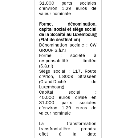
31.000 parts sociales
d’environ 1,29 euros de
valeur nominale
Forme, dénomination
,
capital social
et siège social
de la Société au Luxembourg
(Etat d
e destination
)
Dénomination sociale : CW
GROUP S.à.r.l
Forme : société à
responsabilité limitée
(S.à.r.l)
Siège social : 117, Route
d’Arlon, L-8009 Strassen
(Grand-Duché de
Luxembourg)
Capital social :
40.000 euros divisé en
31.000 parts sociales
d’environ 1,29 euros de
valeur nominale
La transformation
transfrontalière prendra
effet à la date