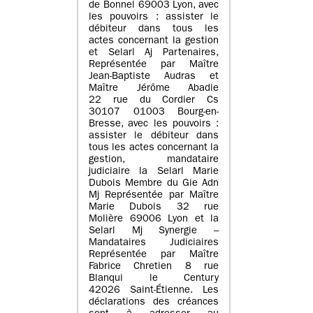
de Bonnel 69003 Lyon, avec
les pouvoirs : assister le
débiteur dans tous les
actes concernant la gestion
et Selarl Aj Partenaires,
Représentée par Maître
Jean-Baptiste Audras et
Maître Jérôme Abadie
22 rue du Cordier Cs
30107 01003 Bourg-en-
Bresse, avec les pouvoirs :
assister le débiteur dans
tous les actes concernant la
gestion, mandataire
judiciaire la Selarl Marie
Dubois Membre du Gie Adn
Mj Représentée par Maître
Marie Dubois 32 rue
Molière 69006 Lyon et la
Selarl Mj Synergie –
Mandataires Judiciaires
Représentée par Maître
Fabrice Chretien 8 rue
Blanqui le Century
42026 Saint-Étienne. Les
déclarations des créances