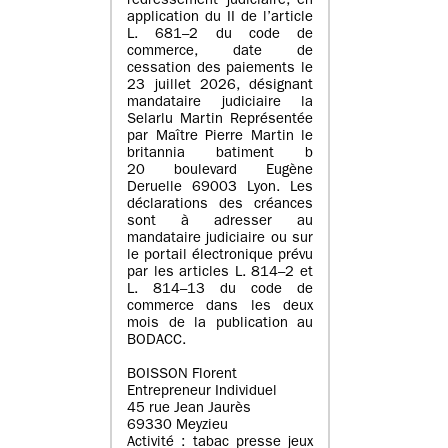
redressement judiciaire, en
application du II de l’article
L. 681–2 du code de
commerce, date de
cessation des paiements le
23 juillet 2026, désignant
mandataire judiciaire la
Selarlu Martin Représentée
par Maître Pierre Martin le
britannia batiment b
20 boulevard Eugène
Deruelle 69003 Lyon. Les
déclarations des créances
sont à adresser au
mandataire judiciaire ou sur
le portail électronique prévu
par les articles L. 814–2 et
L. 814–13 du code de
commerce dans les deux
mois de la publication au
BODACC.
BOISSON Florent
Entrepreneur Individuel
45 rue Jean Jaurès
69330 Meyzieu
Activité : tabac presse jeux