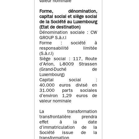
valeur nominale
Forme, dénomination
,
capital social
et siège social
de la Société au Luxembourg
(Etat d
e destination
)
Dénomination sociale : CW
GROUP S.à.r.l
Forme : société à
responsabilité limitée
(S.à.r.l)
Siège social : 117, Route
d’Arlon, L-8009 Strassen
(Grand-Duché de
Luxembourg)
Capital social :
40.000 euros divisé en
31.000 parts sociales
d’environ 1,29 euros de
valeur nominale
La transformation
transfrontalière prendra
effet à la date
d’immatriculation de la
Société issue de la
transformation