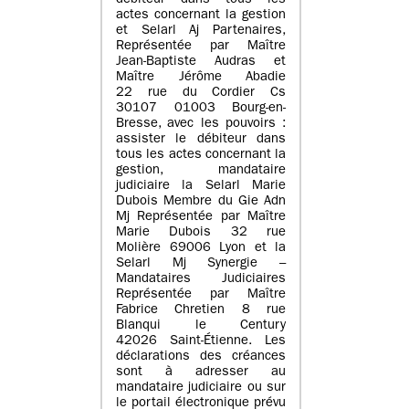
débiteur dans tous les
actes concernant la gestion
et Selarl Aj Partenaires,
Représentée par Maître
Jean-Baptiste Audras et
Maître Jérôme Abadie
22 rue du Cordier Cs
30107 01003 Bourg-en-
Bresse, avec les pouvoirs :
assister le débiteur dans
tous les actes concernant la
gestion, mandataire
judiciaire la Selarl Marie
Dubois Membre du Gie Adn
Mj Représentée par Maître
Marie Dubois 32 rue
Molière 69006 Lyon et la
Selarl Mj Synergie –
Mandataires Judiciaires
Représentée par Maître
Fabrice Chretien 8 rue
Blanqui le Century
42026 Saint-Étienne. Les
déclarations des créances
sont à adresser au
mandataire judiciaire ou sur
le portail électronique prévu