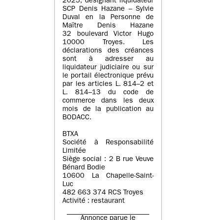
2025, désignant liquidateur
SCP Denis Hazane – Sylvie
Duval en la Personne de
Maître Denis Hazane
32 boulevard Victor Hugo
10000 Troyes. Les
déclarations des créances
sont à adresser au
liquidateur judiciaire ou sur
le portail électronique prévu
par les articles L. 814–2 et
L. 814–13 du code de
commerce dans les deux
mois de la publication au
BODACC.
BTXA
Société à Responsabilité
Limitée
Siège social : 2 B rue Veuve
Bénard Bodie
10600 La Chapelle-Saint-
Luc
482 663 374 RCS Troyes
Activité : restaurant
Annonce parue le