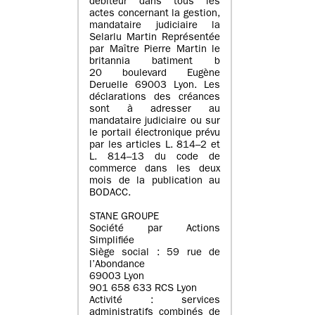
débiteur dans tous les
actes concernant la gestion,
mandataire judiciaire la
Selarlu Martin Représentée
par Maître Pierre Martin le
britannia batiment b
20 boulevard Eugène
Deruelle 69003 Lyon. Les
déclarations des créances
sont à adresser au
mandataire judiciaire ou sur
le portail électronique prévu
par les articles L. 814–2 et
L. 814–13 du code de
commerce dans les deux
mois de la publication au
BODACC.
STANE GROUPE
Société par Actions
Simplifiée
Siège social : 59 rue de
l’Abondance
69003 Lyon
901 658 633 RCS Lyon
Activité : services
administratifs combinés de