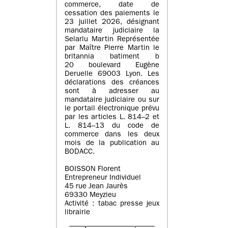
commerce, date de
cessation des paiements le
23 juillet 2026, désignant
mandataire judiciaire la
Selarlu Martin Représentée
par Maître Pierre Martin le
britannia batiment b
20 boulevard Eugène
Deruelle 69003 Lyon. Les
déclarations des créances
sont à adresser au
mandataire judiciaire ou sur
le portail électronique prévu
par les articles L. 814–2 et
L. 814–13 du code de
commerce dans les deux
mois de la publication au
BODACC.
BOISSON Florent
Entrepreneur Individuel
45 rue Jean Jaurès
69330 Meyzieu
Activité : tabac presse jeux
librairie