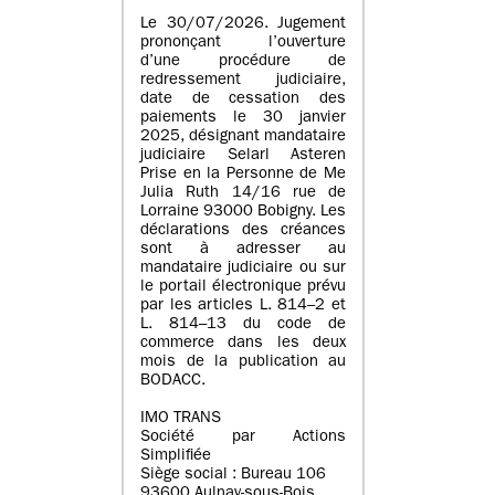
Le 30/07/2026. Jugement
prononçant l’ouverture
d’une procédure de
redressement judiciaire,
date de cessation des
paiements le 30 janvier
2025, désignant mandataire
judiciaire Selarl Asteren
Prise en la Personne de Me
Julia Ruth 14/16 rue de
Lorraine 93000 Bobigny. Les
déclarations des créances
sont à adresser au
mandataire judiciaire ou sur
le portail électronique prévu
par les articles L. 814–2 et
L. 814–13 du code de
commerce dans les deux
mois de la publication au
BODACC.
IMO TRANS
Société par Actions
Simplifiée
Siège social : Bureau 106
93600 Aulnay-sous-Bois