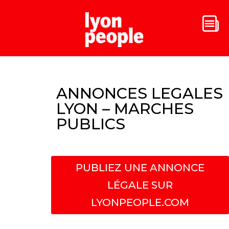
ANNONCES LEGALES
LYON – MARCHES
PUBLICS
PUBLIEZ UNE ANNONCE
LÉGALE SUR
LYONPEOPLE.COM