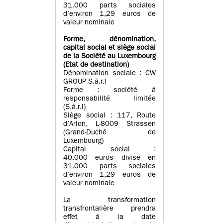
31.000 parts sociales
d’environ 1,29 euros de
valeur nominale
Forme, dénomination
,
capital social
et siège social
de la Société au Luxembourg
(Etat d
e destination
)
Dénomination sociale : CW
GROUP S.à.r.l
Forme : société à
responsabilité limitée
(S.à.r.l)
Siège social : 117, Route
d’Arlon, L-8009 Strassen
(Grand-Duché de
Luxembourg)
Capital social :
40.000 euros divisé en
31.000 parts sociales
d’environ 1,29 euros de
valeur nominale
La transformation
transfrontalière prendra
effet à la date