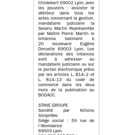
Childebert 69002 Lyon, avec
les pouvoirs : assister le
débiteur dans tous les
actes concernant la gestion,
mandataire judiciaire la
Selarlu Martin Représentée
par Maître Pierre Martin le
britannia batiment b
20 boulevard Eugène
Deruelle 69003 Lyon. Les
déclarations des créances
sont à adresser au
mandataire judiciaire ou sur
le portail électronique prévu
par les articles L. 814–2 et
L. 814–13 du code de
commerce dans les deux
mois de la publication au
BODACC.
STANE GROUPE
Société par Actions
Simplifiée
Siège social : 59 rue de
l’Abondance
69003 Lyon