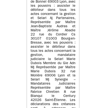
de Bonnel 69003 Lyon, avec
les pouvoirs : assister le
débiteur dans tous les
actes concernant la gestion
et Selarl Aj Partenaires,
Représentée par Maître
Jean-Baptiste Audras et
Maître Jérôme Abadie
22 rue du Cordier Cs
30107 01003 Bourg-en-
Bresse, avec les pouvoirs :
assister le débiteur dans
tous les actes concernant la
gestion, mandataire
judiciaire la Selarl Marie
Dubois Membre du Gie Adn
Mj Représentée par Maître
Marie Dubois 32 rue
Molière 69006 Lyon et la
Selarl Mj Synergie –
Mandataires Judiciaires
Représentée par Maître
Fabrice Chretien 8 rue
Blanqui le Century
42026 Saint-Étienne. Les
déclarations des créances