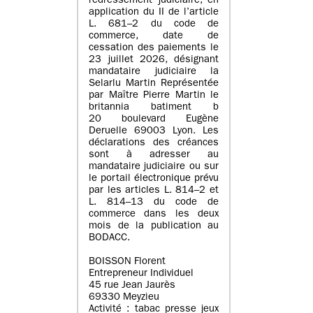
redressement judiciaire, en
application du II de l’article
L. 681–2 du code de
commerce, date de
cessation des paiements le
23 juillet 2026, désignant
mandataire judiciaire la
Selarlu Martin Représentée
par Maître Pierre Martin le
britannia batiment b
20 boulevard Eugène
Deruelle 69003 Lyon. Les
déclarations des créances
sont à adresser au
mandataire judiciaire ou sur
le portail électronique prévu
par les articles L. 814–2 et
L. 814–13 du code de
commerce dans les deux
mois de la publication au
BODACC.
BOISSON Florent
Entrepreneur Individuel
45 rue Jean Jaurès
69330 Meyzieu
Activité : tabac presse jeux