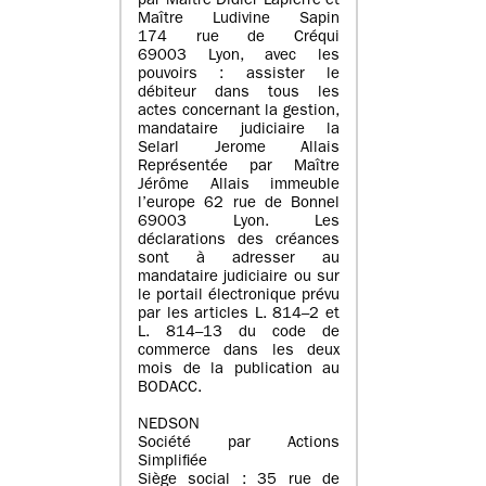
par Maître Didier Lapierre et
Maître Ludivine Sapin
174 rue de Créqui
69003 Lyon, avec les
pouvoirs : assister le
débiteur dans tous les
actes concernant la gestion,
mandataire judiciaire la
Selarl Jerome Allais
Représentée par Maître
Jérôme Allais immeuble
l’europe 62 rue de Bonnel
69003 Lyon. Les
déclarations des créances
sont à adresser au
mandataire judiciaire ou sur
le portail électronique prévu
par les articles L. 814–2 et
L. 814–13 du code de
commerce dans les deux
mois de la publication au
BODACC.
NEDSON
Société par Actions
Simplifiée
Siège social : 35 rue de