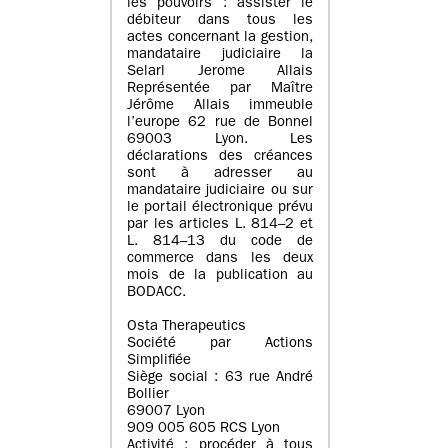
les pouvoirs : assister le
débiteur dans tous les
actes concernant la gestion,
mandataire judiciaire la
Selarl Jerome Allais
Représentée par Maître
Jérôme Allais immeuble
l’europe 62 rue de Bonnel
69003 Lyon. Les
déclarations des créances
sont à adresser au
mandataire judiciaire ou sur
le portail électronique prévu
par les articles L. 814–2 et
L. 814–13 du code de
commerce dans les deux
mois de la publication au
BODACC.
Osta Therapeutics
Société par Actions
Simplifiée
Siège social : 63 rue André
Bollier
69007 Lyon
909 005 605 RCS Lyon
Activité : procéder à tous