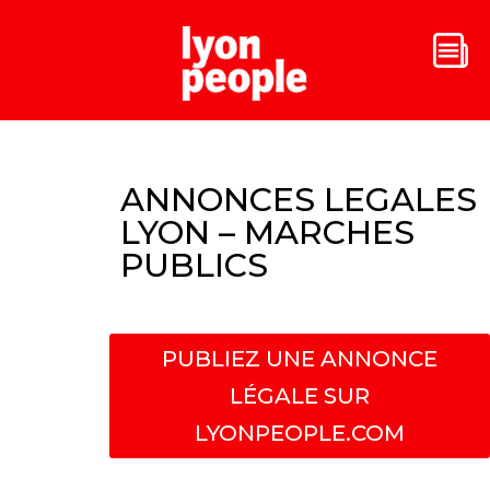
ANNONCES LEGALES
LYON – MARCHES
PUBLICS
PUBLIEZ UNE ANNONCE
LÉGALE SUR
LYONPEOPLE.COM