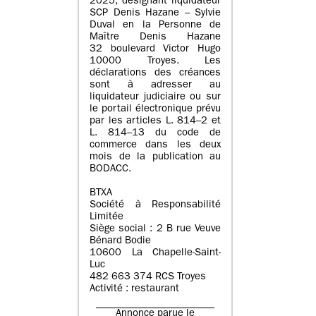
2025, désignant liquidateur
SCP Denis Hazane – Sylvie
Duval en la Personne de
Maître Denis Hazane
32 boulevard Victor Hugo
10000 Troyes. Les
déclarations des créances
sont à adresser au
liquidateur judiciaire ou sur
le portail électronique prévu
par les articles L. 814–2 et
L. 814–13 du code de
commerce dans les deux
mois de la publication au
BODACC.
BTXA
Société à Responsabilité
Limitée
Siège social : 2 B rue Veuve
Bénard Bodie
10600 La Chapelle-Saint-
Luc
482 663 374 RCS Troyes
Activité : restaurant
Annonce parue le