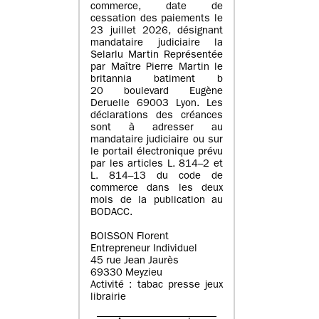
commerce, date de
cessation des paiements le
23 juillet 2026, désignant
mandataire judiciaire la
Selarlu Martin Représentée
par Maître Pierre Martin le
britannia batiment b
20 boulevard Eugène
Deruelle 69003 Lyon. Les
déclarations des créances
sont à adresser au
mandataire judiciaire ou sur
le portail électronique prévu
par les articles L. 814–2 et
L. 814–13 du code de
commerce dans les deux
mois de la publication au
BODACC.
BOISSON Florent
Entrepreneur Individuel
45 rue Jean Jaurès
69330 Meyzieu
Activité : tabac presse jeux
librairie