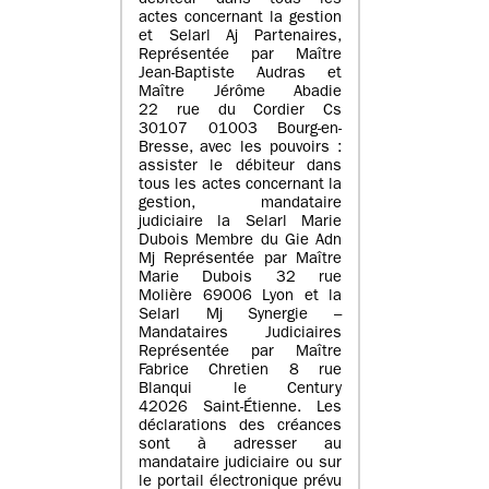
débiteur dans tous les
actes concernant la gestion
et Selarl Aj Partenaires,
Représentée par Maître
Jean-Baptiste Audras et
Maître Jérôme Abadie
22 rue du Cordier Cs
30107 01003 Bourg-en-
Bresse, avec les pouvoirs :
assister le débiteur dans
tous les actes concernant la
gestion, mandataire
judiciaire la Selarl Marie
Dubois Membre du Gie Adn
Mj Représentée par Maître
Marie Dubois 32 rue
Molière 69006 Lyon et la
Selarl Mj Synergie –
Mandataires Judiciaires
Représentée par Maître
Fabrice Chretien 8 rue
Blanqui le Century
42026 Saint-Étienne. Les
déclarations des créances
sont à adresser au
mandataire judiciaire ou sur
le portail électronique prévu