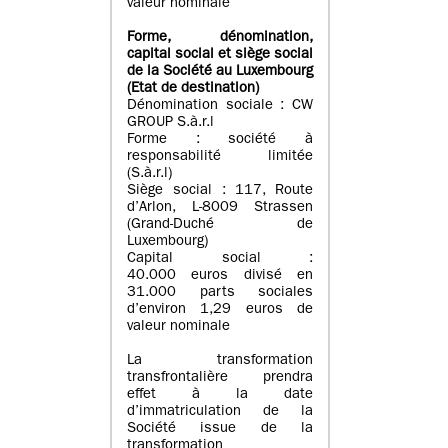
valeur nominale
Forme, dénomination
,
capital social
et siège social
de la Société au Luxembourg
(Etat d
e destination
)
Dénomination sociale : CW
GROUP S.à.r.l
Forme : société à
responsabilité limitée
(S.à.r.l)
Siège social : 117, Route
d’Arlon, L-8009 Strassen
(Grand-Duché de
Luxembourg)
Capital social :
40.000 euros divisé en
31.000 parts sociales
d’environ 1,29 euros de
valeur nominale
La transformation
transfrontalière prendra
effet à la date
d’immatriculation de la
Société issue de la
transformation