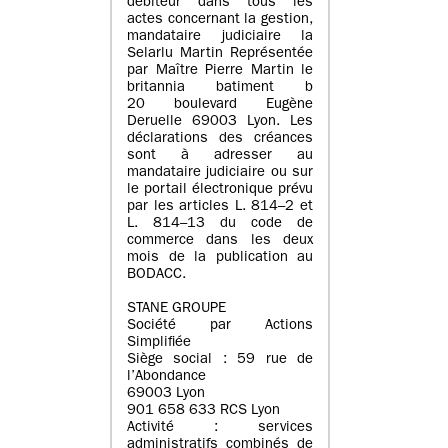
débiteur dans tous les
actes concernant la gestion,
mandataire judiciaire la
Selarlu Martin Représentée
par Maître Pierre Martin le
britannia batiment b
20 boulevard Eugène
Deruelle 69003 Lyon. Les
déclarations des créances
sont à adresser au
mandataire judiciaire ou sur
le portail électronique prévu
par les articles L. 814–2 et
L. 814–13 du code de
commerce dans les deux
mois de la publication au
BODACC.
STANE GROUPE
Société par Actions
Simplifiée
Siège social : 59 rue de
l’Abondance
69003 Lyon
901 658 633 RCS Lyon
Activité : services
administratifs combinés de