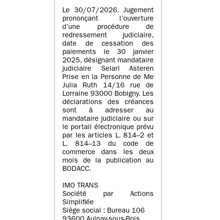
Le 30/07/2026. Jugement
prononçant l’ouverture
d’une procédure de
redressement judiciaire,
date de cessation des
paiements le 30 janvier
2025, désignant mandataire
judiciaire Selarl Asteren
Prise en la Personne de Me
Julia Ruth 14/16 rue de
Lorraine 93000 Bobigny. Les
déclarations des créances
sont à adresser au
mandataire judiciaire ou sur
le portail électronique prévu
par les articles L. 814–2 et
L. 814–13 du code de
commerce dans les deux
mois de la publication au
BODACC.
IMO TRANS
Société par Actions
Simplifiée
Siège social : Bureau 106
93600 Aulnay-sous-Bois