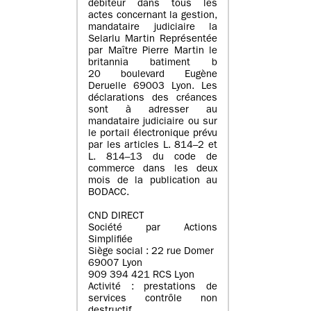
débiteur dans tous les
actes concernant la gestion,
mandataire judiciaire la
Selarlu Martin Représentée
par Maître Pierre Martin le
britannia batiment b
20 boulevard Eugène
Deruelle 69003 Lyon. Les
déclarations des créances
sont à adresser au
mandataire judiciaire ou sur
le portail électronique prévu
par les articles L. 814–2 et
L. 814–13 du code de
commerce dans les deux
mois de la publication au
BODACC.
CND DIRECT
Société par Actions
Simplifiée
Siège social : 22 rue Domer
69007 Lyon
909 394 421 RCS Lyon
Activité : prestations de
services contrôle non