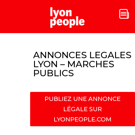
ANNONCES LEGALES
LYON – MARCHES
PUBLICS
PUBLIEZ UNE ANNONCE
LÉGALE SUR
LYONPEOPLE.COM