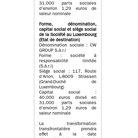
31.000 parts sociales
d’environ 1,29 euros de
valeur nominale
Forme, dénomination
,
capital social
et siège social
de la Société au Luxembourg
(Etat d
e destination
)
Dénomination sociale : CW
GROUP S.à.r.l
Forme : société à
responsabilité limitée
(S.à.r.l)
Siège social : 117, Route
d’Arlon, L-8009 Strassen
(Grand-Duché de
Luxembourg)
Capital social :
40.000 euros divisé en
31.000 parts sociales
d’environ 1,29 euros de
valeur nominale
La transformation
transfrontalière prendra
effet à la date