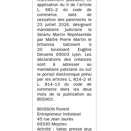
redressement judiciaire, en
application du II de l’article
L. 681–2 du code de
commerce, date de
cessation des paiements le
23 juillet 2026, désignant
mandataire judiciaire la
Selarlu Martin Représentée
par Maître Pierre Martin le
britannia batiment b
20 boulevard Eugène
Deruelle 69003 Lyon. Les
déclarations des créances
sont à adresser au
mandataire judiciaire ou sur
le portail électronique prévu
par les articles L. 814–2 et
L. 814–13 du code de
commerce dans les deux
mois de la publication au
BODACC.
BOISSON Florent
Entrepreneur Individuel
45 rue Jean Jaurès
69330 Meyzieu
Activité : tabac presse jeux