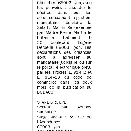
Childebert 69002 Lyon, avec
les pouvoirs : assister le
débiteur dans tous les
actes concernant la gestion,
mandataire judiciaire la
Selarlu Martin Représentée
par Maître Pierre Martin le
britannia batiment b
20 boulevard Eugène
Deruelle 69003 Lyon. Les
déclarations des créances
sont à adresser au
mandataire judiciaire ou sur
le portail électronique prévu
par les articles L. 814–2 et
L. 814–13 du code de
commerce dans les deux
mois de la publication au
BODACC.
STANE GROUPE
Société par Actions
Simplifiée
Siège social : 59 rue de
l’Abondance
69003 Lyon