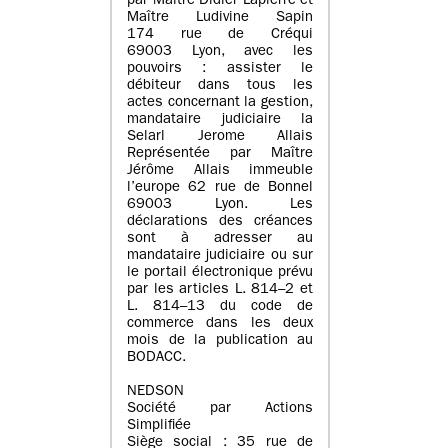
par Maître Didier Lapierre et
Maître Ludivine Sapin
174 rue de Créqui
69003 Lyon, avec les
pouvoirs : assister le
débiteur dans tous les
actes concernant la gestion,
mandataire judiciaire la
Selarl Jerome Allais
Représentée par Maître
Jérôme Allais immeuble
l’europe 62 rue de Bonnel
69003 Lyon. Les
déclarations des créances
sont à adresser au
mandataire judiciaire ou sur
le portail électronique prévu
par les articles L. 814–2 et
L. 814–13 du code de
commerce dans les deux
mois de la publication au
BODACC.
NEDSON
Société par Actions
Simplifiée
Siège social : 35 rue de