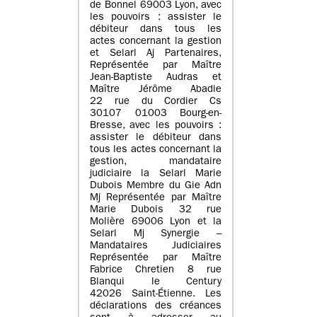
de Bonnel 69003 Lyon, avec
les pouvoirs : assister le
débiteur dans tous les
actes concernant la gestion
et Selarl Aj Partenaires,
Représentée par Maître
Jean-Baptiste Audras et
Maître Jérôme Abadie
22 rue du Cordier Cs
30107 01003 Bourg-en-
Bresse, avec les pouvoirs :
assister le débiteur dans
tous les actes concernant la
gestion, mandataire
judiciaire la Selarl Marie
Dubois Membre du Gie Adn
Mj Représentée par Maître
Marie Dubois 32 rue
Molière 69006 Lyon et la
Selarl Mj Synergie –
Mandataires Judiciaires
Représentée par Maître
Fabrice Chretien 8 rue
Blanqui le Century
42026 Saint-Étienne. Les
déclarations des créances