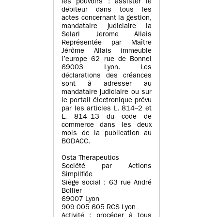
les pouvoirs : assister le
débiteur dans tous les
actes concernant la gestion,
mandataire judiciaire la
Selarl Jerome Allais
Représentée par Maître
Jérôme Allais immeuble
l’europe 62 rue de Bonnel
69003 Lyon. Les
déclarations des créances
sont à adresser au
mandataire judiciaire ou sur
le portail électronique prévu
par les articles L. 814–2 et
L. 814–13 du code de
commerce dans les deux
mois de la publication au
BODACC.
Osta Therapeutics
Société par Actions
Simplifiée
Siège social : 63 rue André
Bollier
69007 Lyon
909 005 605 RCS Lyon
Activité : procéder à tous