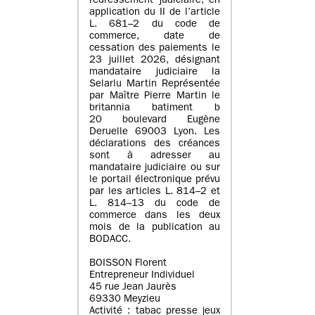
redressement judiciaire, en
application du II de l’article
L. 681–2 du code de
commerce, date de
cessation des paiements le
23 juillet 2026, désignant
mandataire judiciaire la
Selarlu Martin Représentée
par Maître Pierre Martin le
britannia batiment b
20 boulevard Eugène
Deruelle 69003 Lyon. Les
déclarations des créances
sont à adresser au
mandataire judiciaire ou sur
le portail électronique prévu
par les articles L. 814–2 et
L. 814–13 du code de
commerce dans les deux
mois de la publication au
BODACC.
BOISSON Florent
Entrepreneur Individuel
45 rue Jean Jaurès
69330 Meyzieu
Activité : tabac presse jeux