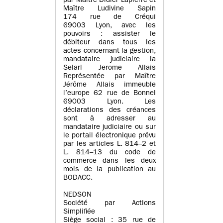
par Maître Didier Lapierre et
Maître Ludivine Sapin
174 rue de Créqui
69003 Lyon, avec les
pouvoirs : assister le
débiteur dans tous les
actes concernant la gestion,
mandataire judiciaire la
Selarl Jerome Allais
Représentée par Maître
Jérôme Allais immeuble
l’europe 62 rue de Bonnel
69003 Lyon. Les
déclarations des créances
sont à adresser au
mandataire judiciaire ou sur
le portail électronique prévu
par les articles L. 814–2 et
L. 814–13 du code de
commerce dans les deux
mois de la publication au
BODACC.
NEDSON
Société par Actions
Simplifiée
Siège social : 35 rue de