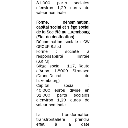
31.000 parts sociales
d’environ 1,29 euros de
valeur nominale
Forme, dénomination
,
capital social
et siège social
de la Société au Luxembourg
(Etat d
e destination
)
Dénomination sociale : CW
GROUP S.à.r.l
Forme : société à
responsabilité limitée
(S.à.r.l)
Siège social : 117, Route
d’Arlon, L-8009 Strassen
(Grand-Duché de
Luxembourg)
Capital social :
40.000 euros divisé en
31.000 parts sociales
d’environ 1,29 euros de
valeur nominale
La transformation
transfrontalière prendra
effet à la date