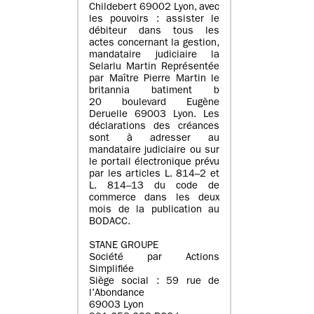
Childebert 69002 Lyon, avec
les pouvoirs : assister le
débiteur dans tous les
actes concernant la gestion,
mandataire judiciaire la
Selarlu Martin Représentée
par Maître Pierre Martin le
britannia batiment b
20 boulevard Eugène
Deruelle 69003 Lyon. Les
déclarations des créances
sont à adresser au
mandataire judiciaire ou sur
le portail électronique prévu
par les articles L. 814–2 et
L. 814–13 du code de
commerce dans les deux
mois de la publication au
BODACC.
STANE GROUPE
Société par Actions
Simplifiée
Siège social : 59 rue de
l’Abondance
69003 Lyon