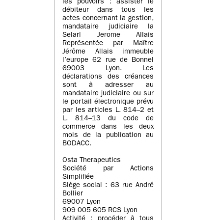
les pouvoirs : assister le
débiteur dans tous les
actes concernant la gestion,
mandataire judiciaire la
Selarl Jerome Allais
Représentée par Maître
Jérôme Allais immeuble
l’europe 62 rue de Bonnel
69003 Lyon. Les
déclarations des créances
sont à adresser au
mandataire judiciaire ou sur
le portail électronique prévu
par les articles L. 814–2 et
L. 814–13 du code de
commerce dans les deux
mois de la publication au
BODACC.
Osta Therapeutics
Société par Actions
Simplifiée
Siège social : 63 rue André
Bollier
69007 Lyon
909 005 605 RCS Lyon
Activité : procéder à tous