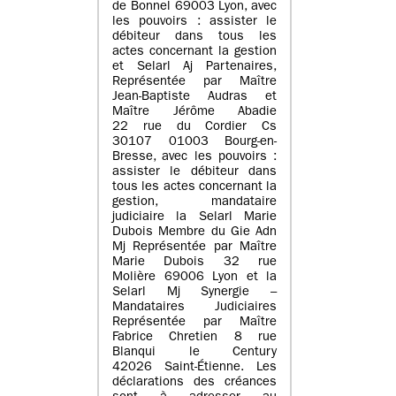
de Bonnel 69003 Lyon, avec
les pouvoirs : assister le
débiteur dans tous les
actes concernant la gestion
et Selarl Aj Partenaires,
Représentée par Maître
Jean-Baptiste Audras et
Maître Jérôme Abadie
22 rue du Cordier Cs
30107 01003 Bourg-en-
Bresse, avec les pouvoirs :
assister le débiteur dans
tous les actes concernant la
gestion, mandataire
judiciaire la Selarl Marie
Dubois Membre du Gie Adn
Mj Représentée par Maître
Marie Dubois 32 rue
Molière 69006 Lyon et la
Selarl Mj Synergie –
Mandataires Judiciaires
Représentée par Maître
Fabrice Chretien 8 rue
Blanqui le Century
42026 Saint-Étienne. Les
déclarations des créances