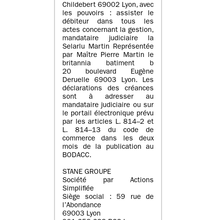
Childebert 69002 Lyon, avec
les pouvoirs : assister le
débiteur dans tous les
actes concernant la gestion,
mandataire judiciaire la
Selarlu Martin Représentée
par Maître Pierre Martin le
britannia batiment b
20 boulevard Eugène
Deruelle 69003 Lyon. Les
déclarations des créances
sont à adresser au
mandataire judiciaire ou sur
le portail électronique prévu
par les articles L. 814–2 et
L. 814–13 du code de
commerce dans les deux
mois de la publication au
BODACC.
STANE GROUPE
Société par Actions
Simplifiée
Siège social : 59 rue de
l’Abondance
69003 Lyon