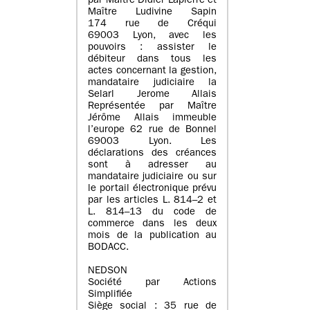
par Maître Didier Lapierre et
Maître Ludivine Sapin
174 rue de Créqui
69003 Lyon, avec les
pouvoirs : assister le
débiteur dans tous les
actes concernant la gestion,
mandataire judiciaire la
Selarl Jerome Allais
Représentée par Maître
Jérôme Allais immeuble
l’europe 62 rue de Bonnel
69003 Lyon. Les
déclarations des créances
sont à adresser au
mandataire judiciaire ou sur
le portail électronique prévu
par les articles L. 814–2 et
L. 814–13 du code de
commerce dans les deux
mois de la publication au
BODACC.
NEDSON
Société par Actions
Simplifiée
Siège social : 35 rue de