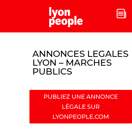
ANNONCES LEGALES
LYON – MARCHES
PUBLICS
PUBLIEZ UNE ANNONCE
LÉGALE SUR
LYONPEOPLE.COM