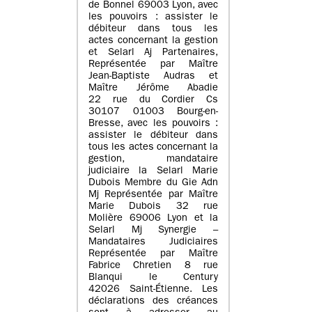
de Bonnel 69003 Lyon, avec
les pouvoirs : assister le
débiteur dans tous les
actes concernant la gestion
et Selarl Aj Partenaires,
Représentée par Maître
Jean-Baptiste Audras et
Maître Jérôme Abadie
22 rue du Cordier Cs
30107 01003 Bourg-en-
Bresse, avec les pouvoirs :
assister le débiteur dans
tous les actes concernant la
gestion, mandataire
judiciaire la Selarl Marie
Dubois Membre du Gie Adn
Mj Représentée par Maître
Marie Dubois 32 rue
Molière 69006 Lyon et la
Selarl Mj Synergie –
Mandataires Judiciaires
Représentée par Maître
Fabrice Chretien 8 rue
Blanqui le Century
42026 Saint-Étienne. Les
déclarations des créances