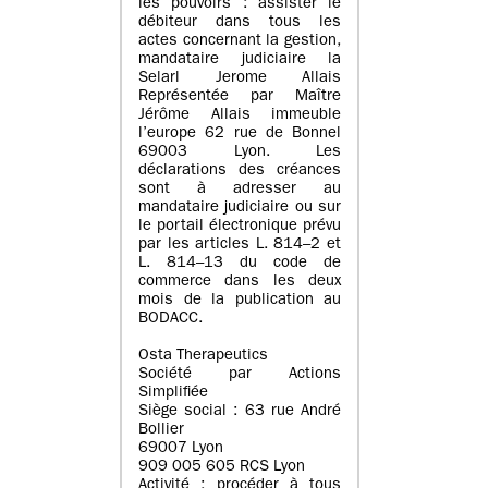
les pouvoirs : assister le
débiteur dans tous les
actes concernant la gestion,
mandataire judiciaire la
Selarl Jerome Allais
Représentée par Maître
Jérôme Allais immeuble
l’europe 62 rue de Bonnel
69003 Lyon. Les
déclarations des créances
sont à adresser au
mandataire judiciaire ou sur
le portail électronique prévu
par les articles L. 814–2 et
L. 814–13 du code de
commerce dans les deux
mois de la publication au
BODACC.
Osta Therapeutics
Société par Actions
Simplifiée
Siège social : 63 rue André
Bollier
69007 Lyon
909 005 605 RCS Lyon
Activité : procéder à tous