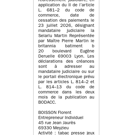
redressement judiciaire, en
application du II de l’article
L. 681–2 du code de
commerce, date de
cessation des paiements le
23 juillet 2026, désignant
mandataire judiciaire la
Selarlu Martin Représentée
par Maître Pierre Martin le
britannia batiment b
20 boulevard Eugène
Deruelle 69003 Lyon. Les
déclarations des créances
sont à adresser au
mandataire judiciaire ou sur
le portail électronique prévu
par les articles L. 814–2 et
L. 814–13 du code de
commerce dans les deux
mois de la publication au
BODACC.
BOISSON Florent
Entrepreneur Individuel
45 rue Jean Jaurès
69330 Meyzieu
Activité : tabac presse jeux