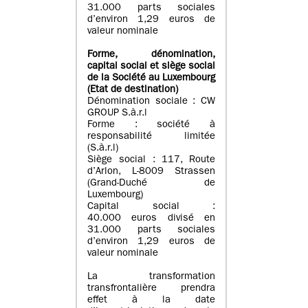
31.000 parts sociales
d’environ 1,29 euros de
valeur nominale
Forme, dénomination
,
capital social
et siège social
de la Société au Luxembourg
(Etat d
e destination
)
Dénomination sociale : CW
GROUP S.à.r.l
Forme : société à
responsabilité limitée
(S.à.r.l)
Siège social : 117, Route
d’Arlon, L-8009 Strassen
(Grand-Duché de
Luxembourg)
Capital social :
40.000 euros divisé en
31.000 parts sociales
d’environ 1,29 euros de
valeur nominale
La transformation
transfrontalière prendra
effet à la date