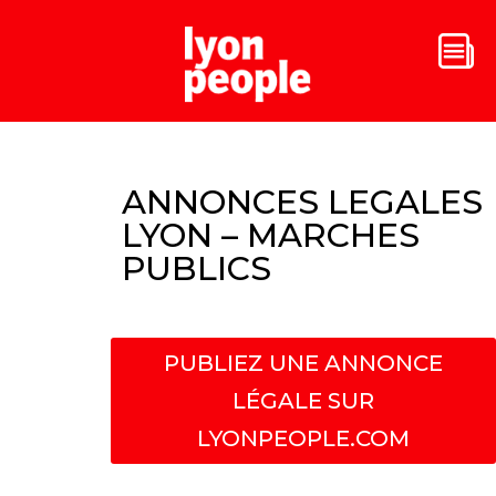
ANNONCES LEGALES
LYON – MARCHES
PUBLICS
PUBLIEZ UNE ANNONCE
LÉGALE SUR
LYONPEOPLE.COM