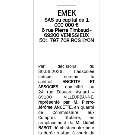
EMEK
SAS
au capital de
1
0
00 000
€
6 rue Pierre Timbaud -
69200 VENISSIEUX
501 797 708 RCS LYON
Par décisions du
30.06.2026, l’associée
unique nomme le
cabinet
ANCETTE ET
ASSOCIES
domicilié au
24 rue Edouard Aynard –
69100 VILLEURBANNE,
r
eprésenté par M
.
Pierre
-
Jérôme ANCETTE,
en qualité
de Commissaire aux
Comptes titulaire, en
remplacement de
M
.
Lionel
BABOT
, démissionnaire pour
la durée restant à courir du